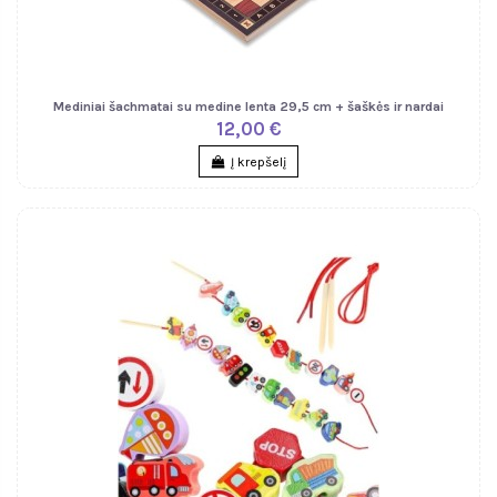
Mediniai šachmatai su medine lenta 29,5 cm + šaškės ir nardai
12,00 €
Į krepšelį