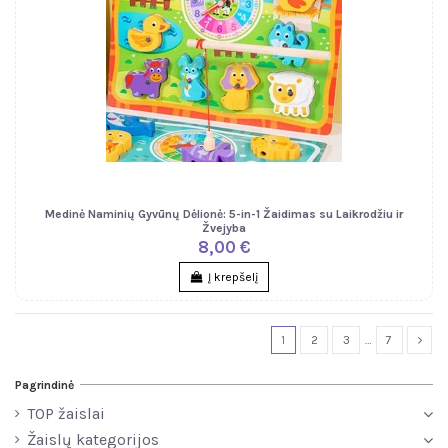
Medinė Naminių Gyvūnų Dėlionė: 5-in-1 Žaidimas su Laikrodžiu ir
Žvejyba
8,00 €
Į krepšelį
1
2
3
…
7
Pagrindinė
TOP žaislai
Žaislų kategorijos