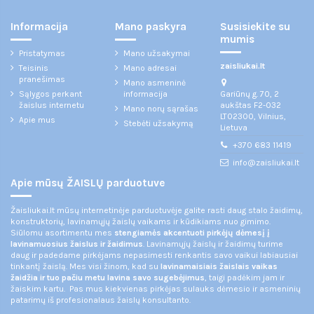
Informacija
Mano paskyra
Susisiekite su
mumis
Pristatymas
Mano užsakymai
zaisliukai.lt
Teisinis
Mano adresai
pranešimas
Mano asmeninė
Gariūnų g. 70, 2
Sąlygos perkant
informacija
aukštas F2-032
žaislus internetu
Mano norų sąrašas
LT02300, Vilnius,
Apie mus
Stebėti užsakymą
Lietuva
+370 683 11419
info@zaisliukai.lt
Apie mūsų ŽAISLŲ parduotuve
Žaisliukai.lt mūsų internetinėje parduotuvėje galite rasti daug stalo žaidimų,
konstruktorių, lavinamųjų žaislų vaikams ir kūdikiams nuo gimimo.
Siūlomu asortimentu mes
stengiamės akcentuoti pirkėjų dėmesį į
lavinamuosius žaislus ir žaidimus
. Lavinamųjų žaislų ir žaidimų turime
daug ir padedame pirkėjams nepasimesti renkantis savo vaikui labiausiai
tinkantį žaislą. Mes visi žinom, kad su
lavinamaisiais žaislais vaikas
žaidžia ir tuo pačiu metu lavina savo sugebėjimus
, taigi padėkim jam ir
žaiskim kartu. Pas mus kiekvienas pirkėjas sulauks dėmesio ir asmeninių
patarimų iš profesionalaus žaislų konsultanto.