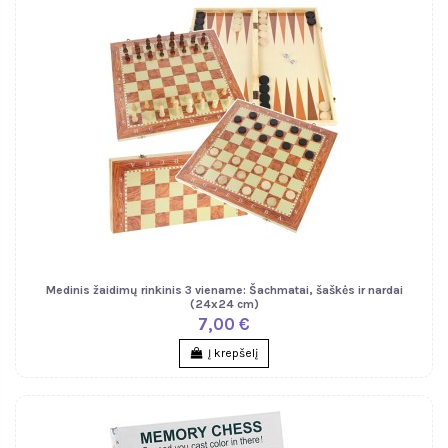
Medinis žaidimų rinkinis 3 viename: Šachmatai, šaškės ir nardai
(24x24 cm)
7,00 €
Į krepšelį