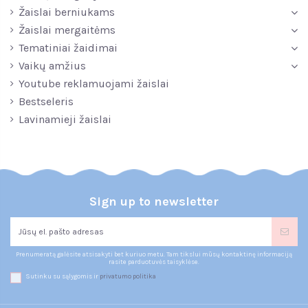
Žaislai berniukams
Žaislai mergaitėms
Tematiniai žaidimai
Vaikų amžius
Youtube reklamuojami žaislai
Bestseleris
Lavinamieji žaislai
Sign up to newsletter
Prenumeratą galėsite atsisakyti bet kuriuo metu. Tam tikslui mūsų kontaktinę informaciją
rasite parduotuvės taisyklėse.
Sutinku su sąlygomis ir
privatumo politika