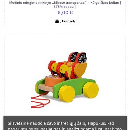
Medinis sriegimo rinkinys „Miesto transportas“ – kūrybiškas kelias į
STEM pasaulį!
6,00 €
Į krepšelį
Ši svetainė naudoja savo ir trečiųjų šalių slapukus, kad
pagerintų mūsų paslaugas ir, analizuodama jūsų naršymo
Medinis tampomas žaislas – motyvacija pirmiesiems žingsniams