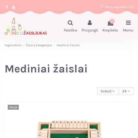
Norų sąrašas (
0
)
0
Paieška
Prisijungti
Krepšelis
Meniu
Pagrindinis
Žaislų kategorijos
Mediniai žaislai
Mediniai žaislai
Select
24
Nauja