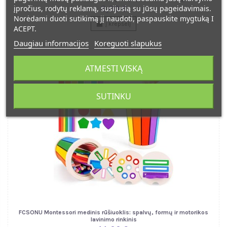
įpročius, rodytų reklamą, susijusią su jūsų pageidavimais.
6,00 €
Norėdami duoti sutikimą jį naudoti, paspauskite mygtuką I
Į krepšelį
ACEPT.
Daugiau informacijos
Koreguoti slapukus
ATMESTI VISKĄ
SUTINKU
FCSONU Montessori medinis rūšiuoklis: spalvų, formų ir motorikos
lavinimo rinkinis