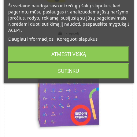
Ši svetainė naudoja savo ir trečiųjų šalių slapukus, kad
pagerintų mūsų paslaugas ir, analizuodama jūsų naršymo
įpročius, rodytų reklamą, susijusią su jūsų pageidavimais.
Montessori 30 užduočių dėlione
Norėdami duoti sutikimą jį naudoti, paspauskite mygtuką I
9,00 €
ACEPT.
Į krepšelį
Daugiau informacijos
Koreguoti slapukus
−15%
ATMESTI VISKĄ
SUTINKU