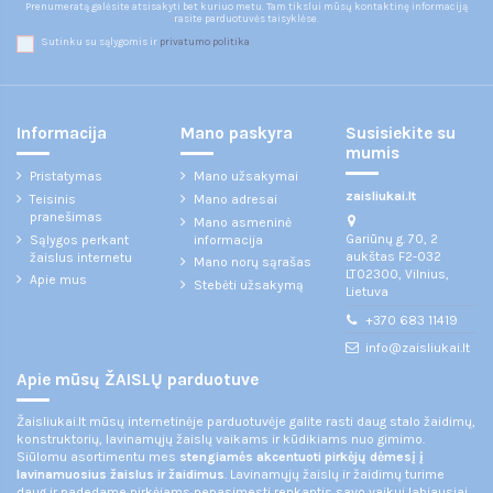
Prenumeratą galėsite atsisakyti bet kuriuo metu. Tam tikslui mūsų kontaktinę informaciją
rasite parduotuvės taisyklėse.
Sutinku su sąlygomis ir
privatumo politika
Informacija
Mano paskyra
Susisiekite su
mumis
Pristatymas
Mano užsakymai
zaisliukai.lt
Teisinis
Mano adresai
pranešimas
Mano asmeninė
Gariūnų g. 70, 2
Sąlygos perkant
informacija
aukštas F2-032
žaislus internetu
Mano norų sąrašas
LT02300, Vilnius,
Apie mus
Stebėti užsakymą
Lietuva
+370 683 11419
info@zaisliukai.lt
Apie mūsų ŽAISLŲ parduotuve
Žaisliukai.lt mūsų internetinėje parduotuvėje galite rasti daug stalo žaidimų,
konstruktorių, lavinamųjų žaislų vaikams ir kūdikiams nuo gimimo.
Siūlomu asortimentu mes
stengiamės akcentuoti pirkėjų dėmesį į
lavinamuosius žaislus ir žaidimus
. Lavinamųjų žaislų ir žaidimų turime
daug ir padedame pirkėjams nepasimesti renkantis savo vaikui labiausiai