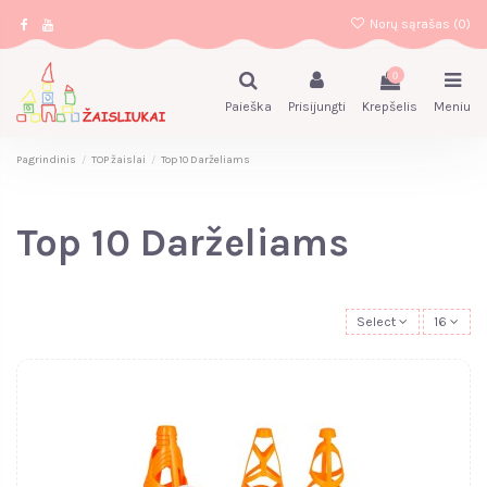
Norų sąrašas (
0
)
0
Paieška
Prisijungti
Krepšelis
Meniu
Pagrindinis
TOP žaislai
Top 10 Darželiams
Top 10 Darželiams
Select
16