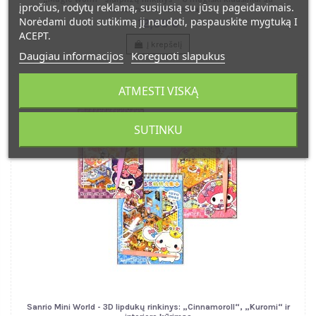
įpročius, rodytų reklamą, susijusią su jūsų pageidavimais.
šviečiančiais kirminėliais!
Norėdami duoti sutikimą jį naudoti, paspauskite mygtuką I
12,00 €
ACEPT.
Į krepšelį
Daugiau informacijos
Koreguoti slapukus
ATMESTI VISKĄ
SUTINKU
Sanrio Mini World - 3D lipdukų rinkinys: „Cinnamoroll“, „Kuromi“ ir