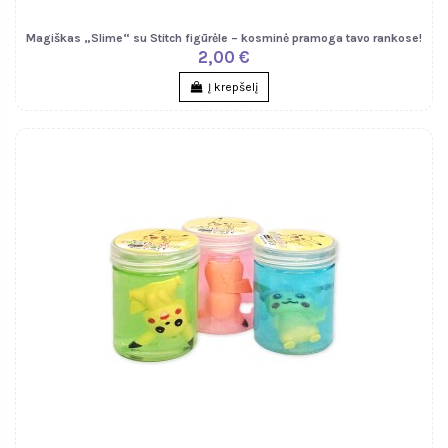
Magiškas „Slime“ su Stitch figūrėle – kosminė pramoga tavo rankose!
2,00 €
Į krepšelį