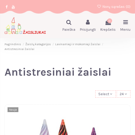
Norų sąrašas (
0
)
0
Paieška
Prisijungti
Krepšelis
Meniu
Pagrindinis
Žaislų kategorijos
Lavinamieji ir mokomieji žaislai
Antistresiniai žaislai
Antistresiniai žaislai
Select
24
Nauja