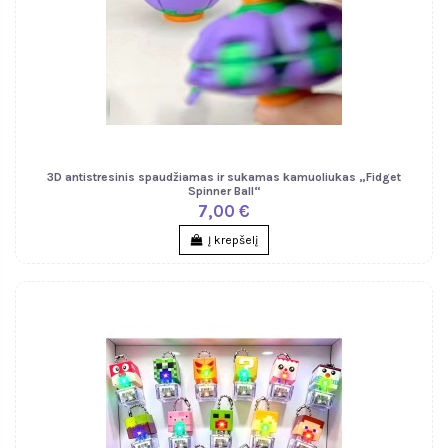
3D antistresinis spaudžiamas ir sukamas kamuoliukas „Fidget
Spinner Ball“
7,00 €
Į krepšelį