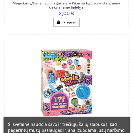
Magiškas „Slime“ su blizgučiais + Pikachu figūrėlė – staigmena
kiekviename indelyje!
2,00 €
Į krepšelį
Ši svetainė naudoja savo ir trečiųjų šalių slapukus, kad
pagerintų mūsų paslaugas ir, analizuodama jūsų naršymo
„Magic Worm“ siurprizų rinkinys – 6 magiški kiaušiniai su