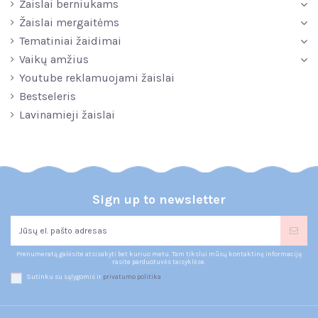
Žaislai berniukams
Žaislai mergaitėms
Tematiniai žaidimai
Vaikų amžius
Youtube reklamuojami žaislai
Bestseleris
Lavinamieji žaislai
Sign up to newsletter
Prenumeratą galėsite atsisakyti bet kuriuo metu. Tam tikslui mūsų kontaktinę informaciją
rasite parduotuvės taisyklėse.
Sutinku su sąlygomis ir
privatumo politika