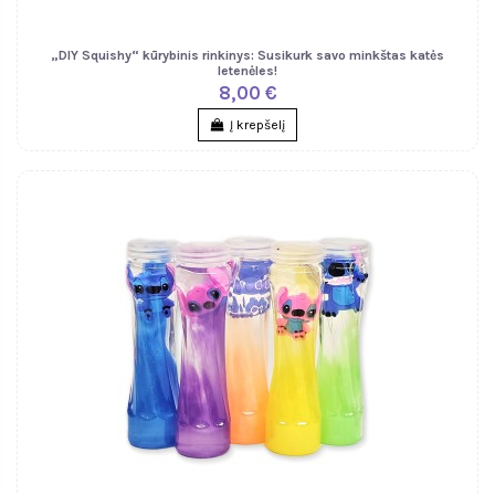
„DIY Squishy“ kūrybinis rinkinys: Susikurk savo minkštas katės
letenėles!
8,00 €
Į krepšelį