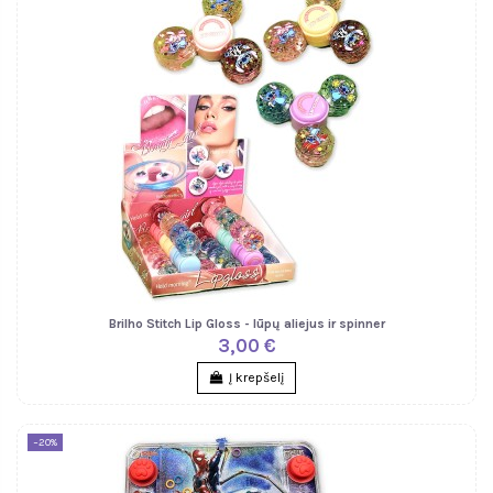
Brilho Stitch Lip Gloss - lūpų aliejus ir spinner
3,00 €
Į krepšelį
−20%