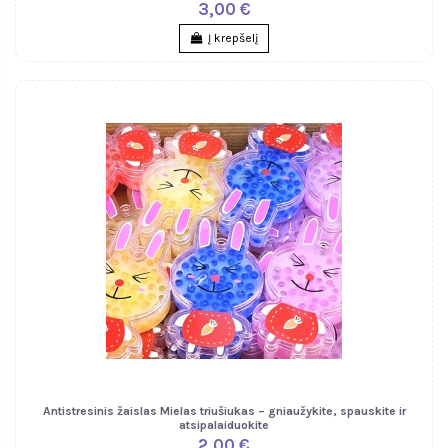
3,00 €
Į krepšelį
Antistresinis žaislas Mielas triušiukas – gniaužykite, spauskite ir
atsipalaiduokite
2,00 €