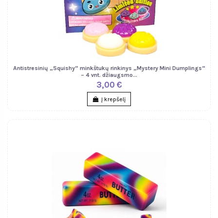
Antistresinių „Squishy“ minkštukų rinkinys „Mystery Mini Dumplings“
– 4 vnt. džiaugsmo...
3,00 €
Į krepšelį