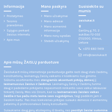
Informacija
Mano paskyra
Susisiekite su
mumis
Pristatymas
Mano užsakymai
zaisliukai.lt
Teisinis
Mano adresai
pranešimas
Mano asmeninė
Gariūnų g. 70, 2
Sąlygos perkant
informacija
aukštas F2-032
žaislus internetu
Mano norų sąrašas
LT02300, Vilnius,
Apie mus
Stebėti užsakymą
Lietuva
+370 683 11419
info@zaisliukai.lt
Apie mūsų ŽAISLŲ parduotuve
Žaisliukai.lt mūsų internetinėje parduotuvėje galite rasti daug stalo žaidimų,
konstruktorių, lavinamųjų žaislų vaikams ir kūdikiams nuo gimimo.
Siūlomu asortimentu mes
stengiamės akcentuoti pirkėjų dėmesį į
lavinamuosius žaislus ir žaidimus
. Lavinamųjų žaislų ir žaidimų turime
daug ir padedame pirkėjams nepasimesti renkantis savo vaikui labiausiai
tinkantį žaislą. Mes visi žinom, kad su
lavinamaisiais žaislais vaikas
žaidžia ir tuo pačiu metu lavina savo sugebėjimus
, taigi padėkim jam ir
žaiskim kartu. Pas mus kiekvienas pirkėjas sulauks dėmesio ir asmeninių
patarimų iš profesionalaus žaislų konsultanto.
Sulaukiame daug gerų atsiliepimų iš tėvelių, nes
pasiūlyti žaislai sudomina