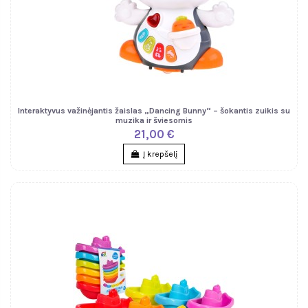
Interaktyvus važinėjantis žaislas „Dancing Bunny“ – šokantis zuikis su
muzika ir šviesomis
21,00 €
Į krepšelį