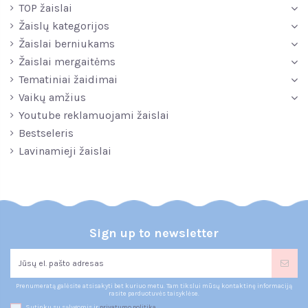
TOP žaislai
Žaislų kategorijos
Žaislai berniukams
Žaislai mergaitėms
Tematiniai žaidimai
Vaikų amžius
Youtube reklamuojami žaislai
Bestseleris
Lavinamieji žaislai
Sign up to newsletter
Prenumeratą galėsite atsisakyti bet kuriuo metu. Tam tikslui mūsų kontaktinę informaciją
rasite parduotuvės taisyklėse.
Sutinku su sąlygomis ir
privatumo politika