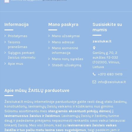
Informacija
Mano paskyra
Susisiekite su
mumis
Pristatymas
Mano užsakymai
zaisliukai.lt
Teisinis
Mano adresai
pranešimas
Mano asmeninė
Gariūnų g. 70, 2
Sąlygos perkant
informacija
aukštas F2-032
žaislus internetu
Mano norų sąrašas
LT02300, Vilnius,
Apie mus
Stebėti užsakymą
Lietuva
+370 683 11419
info@zaisliukai.lt
Apie mūsų ŽAISLŲ parduotuve
Žaisliukai.lt mūsų internetinėje parduotuvėje galite rasti daug stalo žaidimų,
konstruktorių, lavinamųjų žaislų vaikams ir kūdikiams nuo gimimo.
Siūlomu asortimentu mes
stengiamės akcentuoti pirkėjų dėmesį į
lavinamuosius žaislus ir žaidimus
. Lavinamųjų žaislų ir žaidimų turime
daug ir padedame pirkėjams nepasimesti renkantis savo vaikui labiausiai
tinkantį žaislą. Mes visi žinom, kad su
lavinamaisiais žaislais vaikas
žaidžia ir tuo pačiu metu lavina savo sugebėjimus
, taigi padėkim jam ir