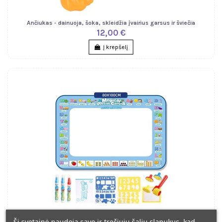
Ančiukas - dainuoja, šoka, skleidžia įvairius garsus ir šviečia
12,00 €
Į krepšelį
Ši svetainė naudoja savo ir trečiųjų šalių slapukus, kad