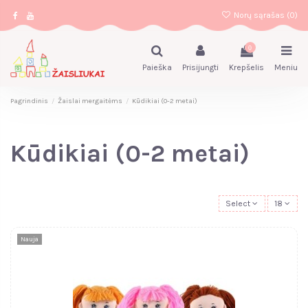
Norų sąrašas (
0
)
0
Paieška
Prisijungti
Krepšelis
Meniu
Pagrindinis
Žaislai mergaitėms
Kūdikiai (0-2 metai)
Kūdikiai (0-2 metai)
Select
18
Nauja