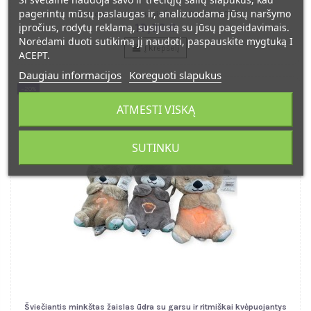
pagerintų mūsų paslaugas ir, analizuodama jūsų naršymo
Spalvotas vandeniu piešimo kilimėlis 6057
19,00 €
įpročius, rodytų reklamą, susijusią su jūsų pageidavimais.
Norėdami duoti sutikimą jį naudoti, paspauskite mygtuką I
Į krepšelį
ACEPT.
Daugiau informacijos
Koreguoti slapukus
−20%
ATMESTI VISKĄ
SUTINKU
Šviečiantis minkštas žaislas ūdra su garsu ir ritmiškai kvėpuojantys