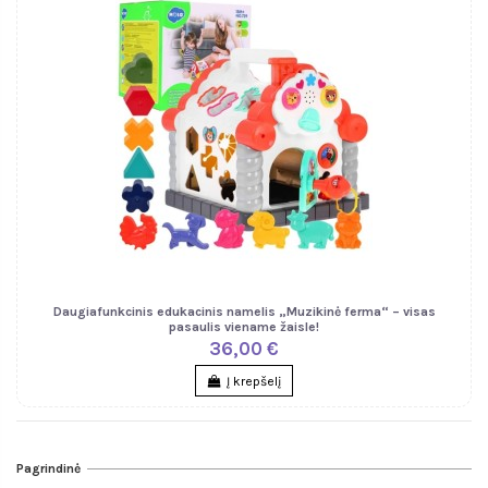
Daugiafunkcinis edukacinis namelis „Muzikinė ferma“ – visas
pasaulis viename žaisle!
36,00 €
Į krepšelį
Pagrindinė