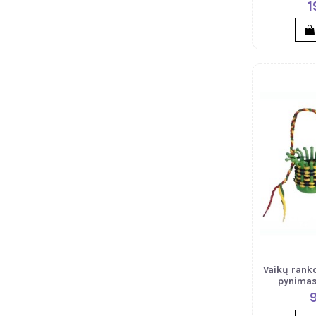
1
Vaikų rankd
pynimas