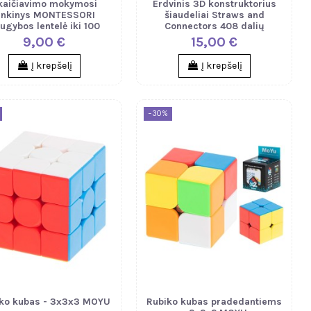
kaičiavimo mokymosi
Erdvinis 3D konstruktorius
inkinys MONTESSORI
šiaudeliai Straws and
ugybos lentelė iki 100
Connectors 408 dalių
9,00 €
15,00 €
Į krepšelį
Į krepšelį
−30%
ko kubas - 3x3x3 MOYU
Rubiko kubas pradedantiems