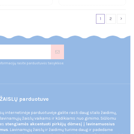
1
2
nformaciją rasite parduotuvės taisyklėse.
ŽAISLŲ parduotuve
ūsų internetinėje parduotuvėje galite rasti daug stalo žaidimų,
 lavinamųjų žaislų vaikams ir kūdikiams nuo gimimo. Siūlomu
mes
stengiamės akcentuoti pirkėjų dėmesį į lavinamuosius
dimus
. Lavinamųjų žaislų ir žaidimų turime daug ir padedame