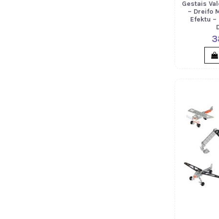
Gestais Va
– Dreifo 
Efektu – 
3