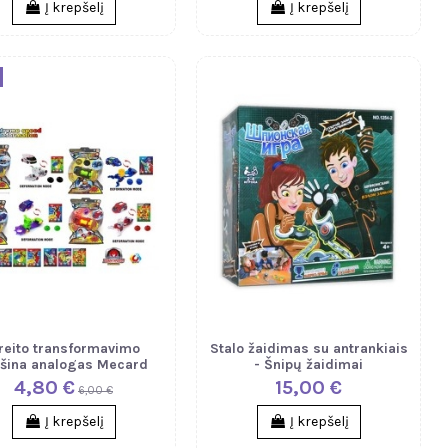
Į krepšelį
Į krepšelį
reito transformavimo
Stalo žaidimas su antrankiais
šina analogas Mecard
- Šnipų žaidimai
4,80 €
15,00 €
6,00 €
Į krepšelį
Į krepšelį