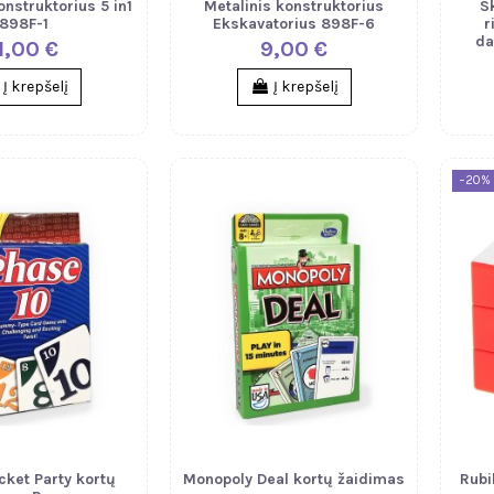
onstruktorius 5 in1
Metalinis konstruktorius
S
898F-1
Ekskavatorius 898F-6
r
da
1,00 €
9,00 €
Į krepšelį
Į krepšelį
−20%
cket Party kortų
Monopoly Deal kortų žaidimas
Rubi