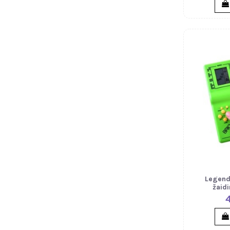
Legendi
žaid