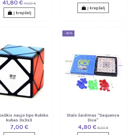
41,80 €
44,00 €
Į krepšelį
Į krepšelį
−40%
osūkis naujo tipo Rubiko
Stalo žaidimas "Sequence
kubas 3x3x3
Dice"
7,00 €
4,80 €
8,00 €