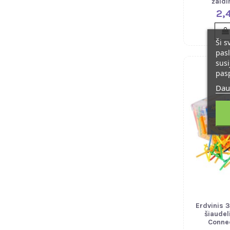
žaid
2,
Ši s
pasl
susi
pas
Dau
Erdvinis 
šiaudel
Connec