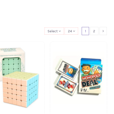
Select
24
1
2