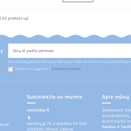
 25 prekės(-ių)
er
Prenumeratą galėsite atsisakyti bet kuriuo metu. Tam tikslui mūsų kontaktinę i
Sutinku su sąlygomis ir
privatumo politika
Susisiekite su mumis
Apie mūsų 
zaisliukai.lt
Žaisliukai.lt m
konstruktorių,
asortimentu 
Gariūnų g. 70, 2 aukštas F2-032
acija
žaislus ir žai
LT02300, Vilnius, Lietuva