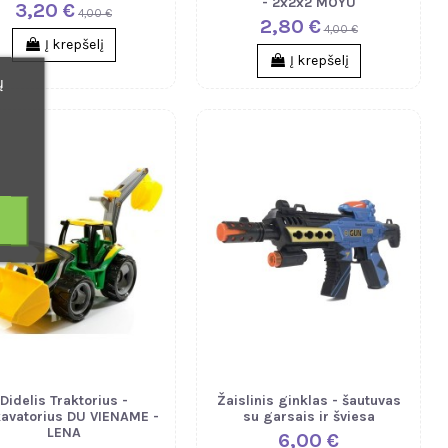
- 2x2x2 MOYU
3,20 €
4,00 €
2,80 €
4,00 €
Į krepšelį
Į krepšelį
ų
Didelis Traktorius -
Žaislinis ginklas - šautuvas
avatorius DU VIENAME -
su garsais ir šviesa
LENA
6,00 €