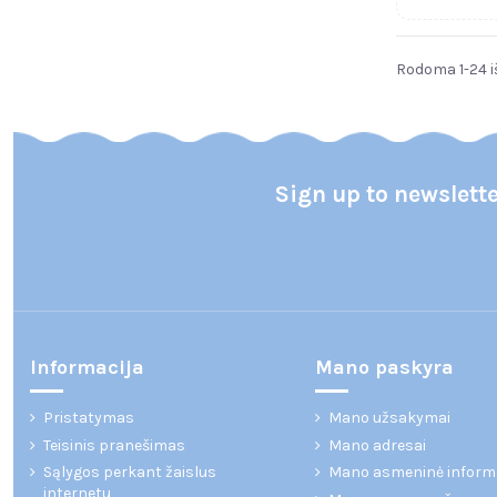
Rodoma 1-24 iš
Sign up to newslett
Informacija
Mano paskyra
Pristatymas
Mano užsakymai
Teisinis pranešimas
Mano adresai
Sąlygos perkant žaislus
Mano asmeninė inform
internetu