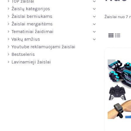
TOP žaislai
Žaislų kategorijos
Žaislai berniukams
Žaislai nuo 7
Žaislai mergaitėms
Tematiniai žaidimai
Vaikų amžius
Youtube reklamuojami žaislai
Bestseleris
Lavinamieji žaislai