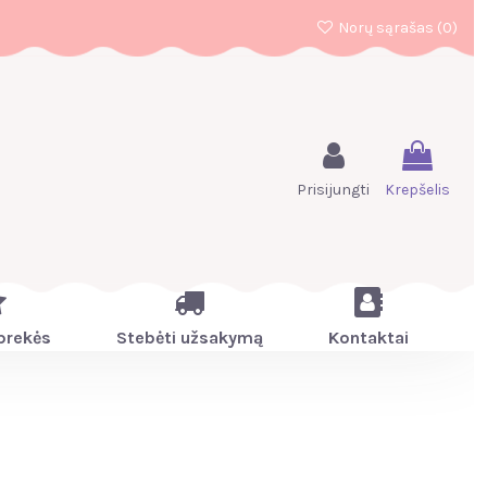
Norų sąrašas (
0
)
Prisijungti
Krepšelis
prekės
Stebėti užsakymą
Kontaktai