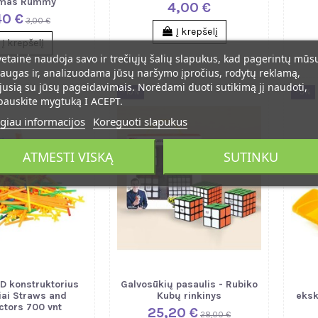
imas Rummy
4,00 €
40 €
3,00 €
Į krepšelį
Į krepšelį
vetainė naudoja savo ir trečiųjų šalių slapukus, kad pagerintų mūs
augas ir, analizuodama jūsų naršymo įpročius, rodytų reklamą,
jusią su jūsų pageidavimais. Norėdami duoti sutikimą jį naudoti,
−10%
−5%
pauskite mygtuką I ACEPT.
giau informacijos
Koreguoti slapukus
ATMESTI VISKĄ
SUTINKU
3D konstruktorius
Galvosūkių pasaulis - Rubiko
iai Straws and
Kubų rinkinys
eksk
tors 700 vnt
25,20 €
28,00 €