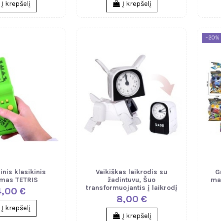
Į krepšelį
Į krepšelį
−20%
nis klasikinis
Vaikiškas laikrodis su
G
imas TETRIS
žadintuvu, Šuo
ma
transformuojantis į laikrodį
4,00 €
8,00 €
Į krepšelį
Į krepšelį