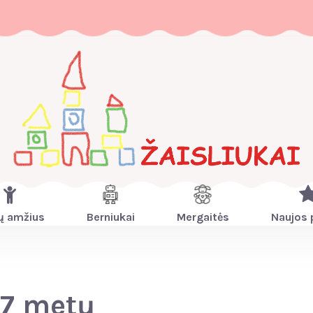
ų amžius
Berniukai
Mergaitės
Naujos 
7 metų