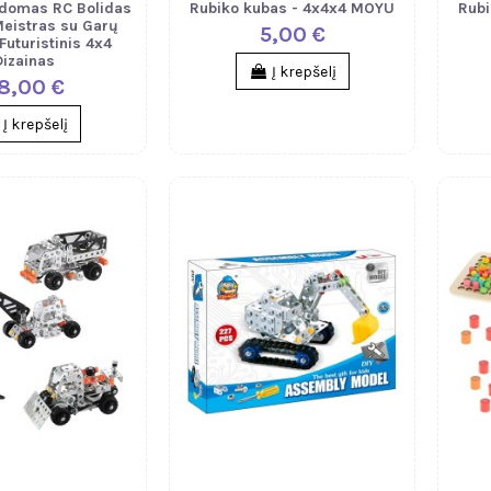
ldomas RC Bolidas
Rubiko kubas - 4x4x4 MOYU
Rubi
Meistras su Garų
5,00 €
Futuristinis 4x4
Dizainas
Į krepšelį
8,00 €
Į krepšelį