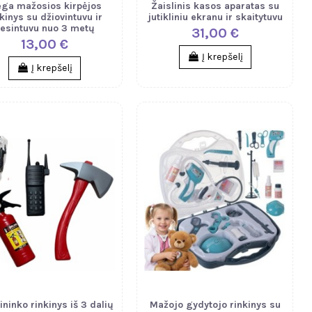
ga mažosios kirpėjos
Žaislinis kasos aparatas su
kinys su džiovintuvu ir
jutikliniu ekranu ir skaitytuvu
iesintuvu nuo 3 metų
31,00 €
13,00 €
Į krepšelį
Į krepšelį
ininko rinkinys iš 3 dalių
Mažojo gydytojo rinkinys su