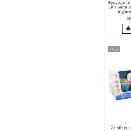
Gydytojo ri
EKG pultu 
ir gar
3
Nauja
Žaislinis 