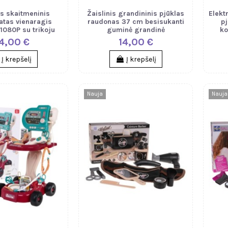
as skaitmeninis
Žaislinis grandininis pjūklas
Elekt
atas vienaragis
raudonas 37 cm besisukanti
pj
 1080P su trikoju
guminė grandinė
ko
4,00 €
14,00 €
Į krepšelį
Į krepšelį
Nauja
Nauja