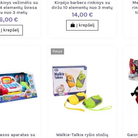
nkinys vežimėlis su
Kirpėjo barbero rinkinys su
Me
24 elementų šviesa
diržu 10 elementų nuo 3 metų
rin
su nuo 3 metų
t
14,00 €
6,00 €
Į krepšelį
Į krepšelį
Nauja
kasos aparatas su
Walkie-Talkie ryšio stočių
Gaisr