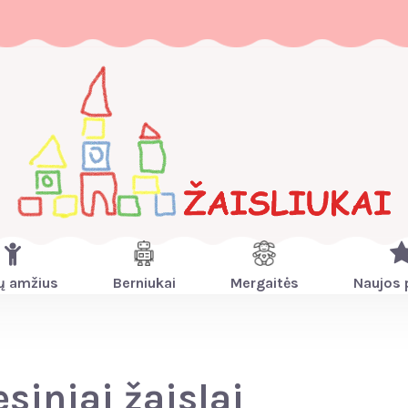
ų amžius
Berniukai
Mergaitės
Naujos 
esiniai žaislai