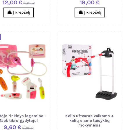
12,00 €
19,00 €
15,00 €
Į krepšelį
Į krepšelį
tojo rinkinys lagamine –
Kelio užtvaras vaikams +
Tapk tikru gydytoju!
kelių eismo taisyklių
mokymasis
9,60 €
12,00 €