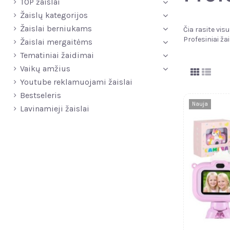
TOP žaislai
Žaislų kategorijos
Žaislai berniukams
Čia rasite vi
Profesiniai žai
Žaislai mergaitėms
Tematiniai žaidimai
Vaikų amžius
Youtube reklamuojami žaislai
Bestseleris
Nauja
Lavinamieji žaislai