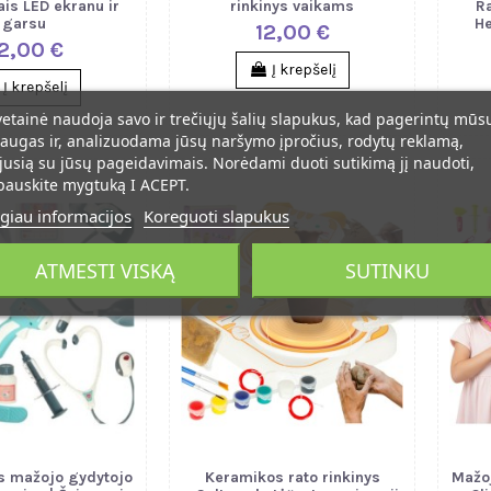
is LED ekranu ir
rinkinys vaikams
R
garsu
He
12,00 €
2,00 €
Į krepšelį
Į krepšelį
vetainė naudoja savo ir trečiųjų šalių slapukus, kad pagerintų mūs
augas ir, analizuodama jūsų naršymo įpročius, rodytų reklamą,
jusią su jūsų pageidavimais. Norėdami duoti sutikimą jį naudoti,
pauskite mygtuką I ACEPT.
giau informacijos
Koreguoti slapukus
ATMESTI VISKĄ
SUTINKU
us mažojo gydytojo
Keramikos rato rinkinys
Mažoj