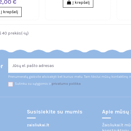
2,00 €
Į krepšelį
Į krepšelį
š 40 prekės(-ių)
er
Prenumeratą galėsite atsisakyti bet kuriuo metu. Tam tikslui mūsų kontaktinę i
Sutinku su sąlygomis ir
privatumo politika
Susisiekite su mumis
Apie mūsų 
zaisliukai.lt
Žaisliukai.lt m
konstruktorių,