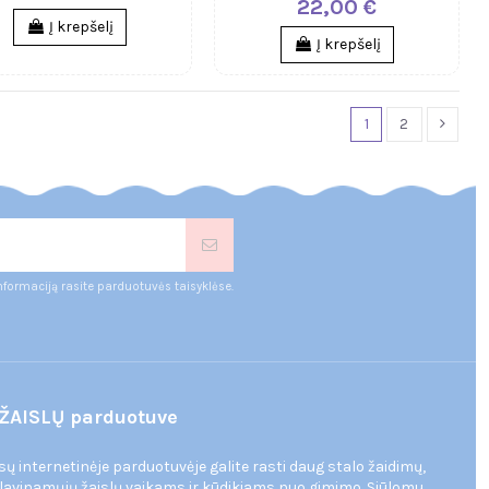
22,00 €
Į krepšelį
Į krepšelį
1
2
nformaciją rasite parduotuvės taisyklėse.
ŽAISLŲ parduotuve
ūsų internetinėje parduotuvėje galite rasti daug stalo žaidimų,
 lavinamųjų žaislų vaikams ir kūdikiams nuo gimimo. Siūlomu