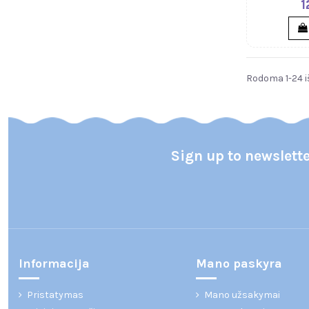
1
Rodoma 1-24 i
Sign up to newslett
Informacija
Mano paskyra
Pristatymas
Mano užsakymai