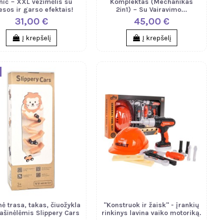
inic – XXL vežimėlis su
Komplektas (Mechanikas
esos ir garso efektais!
2in1) – Su Vairavimo...
31,00 €
45,00 €
Į krepšelį
Į krepšelį
ė trasa, takas, čiuožykla
"Konstruok ir žaisk" - įrankių
ašinėlėmis Slippery Cars
rinkinys lavina vaiko motoriką.