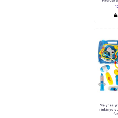
Pasidary
1
Mėlynas g
rinkinys s
fu