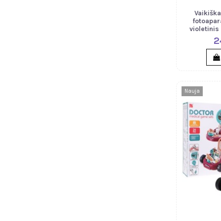
Vaikišk
fotoapar
violetinis
2
Nauja