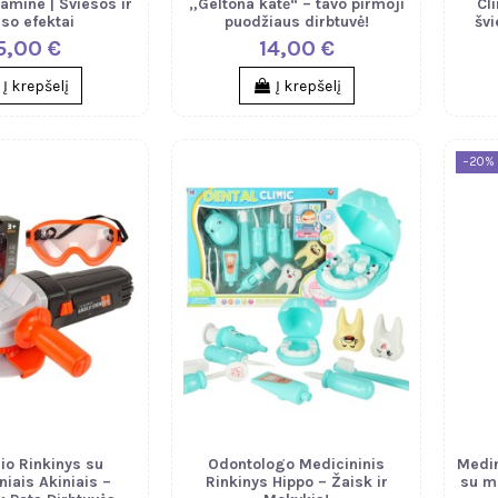
gamine | Šviesos ir
„Geltona katė“ – tavo pirmoji
Cl
so efektai
puodžiaus dirbtuvė!
švi
5,00 €
14,00 €
Į krepšelį
Į krepšelį
−20%
lio Rinkinys su
Odontologo Medicininis
Medin
iais Akiniais –
Rinkinys Hippo – Žaisk ir
su m