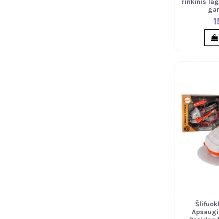
rinkinis la
gar
1
Šlifuok
Apsaugin