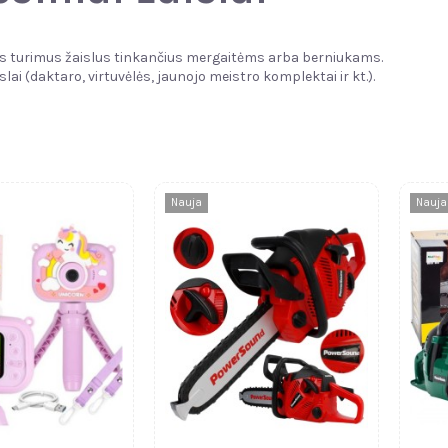
sus turimus žaislus tinkančius mergaitėms arba berniukams.
slai (daktaro, virtuvėlės, jaunojo meistro komplektai ir kt.).
Nauja
Nauja