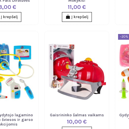
k Pats Dirbtuvės
Mokykis!
3,00 €
11,00 €
Į krepšelį
Į krepšelį
−20%
ydytojo lagamino
Gaisrininko šalmas vaikams
Gydy
u šviesos ir garso
10,00 €
nkcijomis