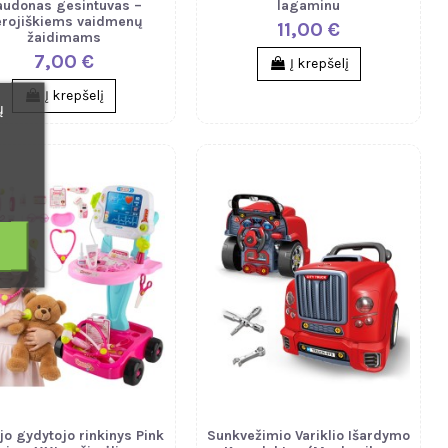
audonas gesintuvas –
lagaminu
rojiškiems vaidmenų
11,00 €
žaidimams
7,00 €
Į krepšelį
Į krepšelį
ų
o gydytojo rinkinys Pink
Sunkvežimio Variklio Išardymo