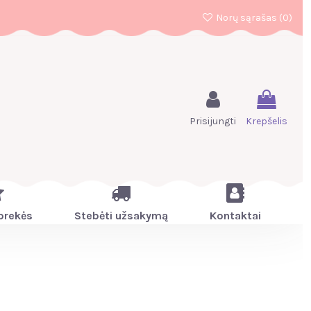
Norų sąrašas (
0
)
Prisijungti
Krepšelis
prekės
Stebėti užsakymą
Kontaktai