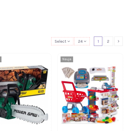
Select
24
1
2
Nauja