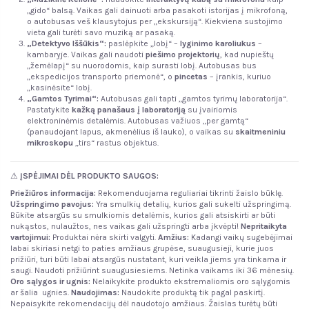
„gido“ balsą. Vaikas gali dainuoti arba pasakoti istorijas į mikrofoną,
o autobusas veš klausytojus per „ekskursiją“. Kiekviena sustojimo
vieta gali turėti savo muziką ar pasaką.
„Detektyvo Iššūkis“:
paslėpkite „lobį“ –
lyginimo karoliukus
–
kambaryje. Vaikas gali naudoti
piešimo projektorių
, kad nupieštų
„žemėlapį“ su nuorodomis, kaip surasti lobį. Autobusas bus
„ekspedicijos transporto priemonė“, o
pincetas
– įrankis, kuriuo
„kasinėsite“ lobį.
„Gamtos Tyrimai“:
Autobusas gali tapti „gamtos tyrimų laboratorija“.
Pastatykite
kažką panašaus į laboratoriją
su įvairiomis
elektroninėmis detalėmis. Autobusas važiuos „per gamtą“
(panaudojant lapus, akmenėlius iš lauko), o vaikas su
skaitmeniniu
mikroskopu
„tirs“ rastus objektus.
⚠
ĮSPĖJIMAI DĖL PRODUKTO SAUGOS:
Priežiūros informacija:
Rekomenduojama reguliariai tikrinti žaislo būklę.
Užspringimo pavojus:
Yra smulkių detalių, kurios gali sukelti užspringimą.
Būkite atsargūs su smulkiomis detalėmis, kurios gali atsiskirti ar būti
nukąstos, nulaužtos, nes vaikas gali užspringti arba įkvėpti!
Nepritaikyta
vartojimui:
Produktai nėra skirti valgyti.
Amžius:
Kadangi vaikų sugebėjimai
labai skiriasi netgi to paties amžiaus grupėse, suaugusieji, kurie juos
prižiūri, turi būti labai atsargūs nustatant, kuri veikla jiems yra tinkama ir
saugi. Naudoti prižiūrint suaugusiesiems. Netinka vaikams iki 36 mėnesių.
Oro sąlygos ir ugnis
:
Nelaikykite produkto ekstremaliomis oro sąlygomis
ar šalia ugnies.
Naudojimas:
Naudokite produktą tik pagal paskirtį.
Nepaisykite rekomendacijų dėl naudotojo amžiaus. Žaislas turėtų būti