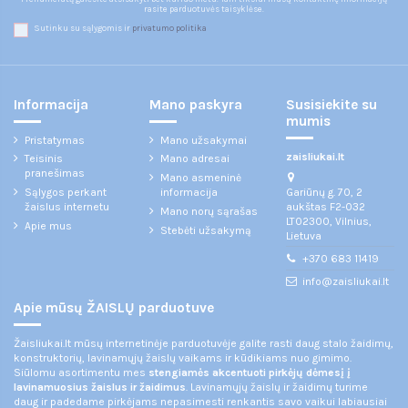
rasite parduotuvės taisyklėse.
Sutinku su sąlygomis ir
privatumo politika
Informacija
Mano paskyra
Susisiekite su
mumis
Pristatymas
Mano užsakymai
zaisliukai.lt
Teisinis
Mano adresai
pranešimas
Mano asmeninė
Gariūnų g. 70, 2
Sąlygos perkant
informacija
aukštas F2-032
žaislus internetu
Mano norų sąrašas
LT02300, Vilnius,
Apie mus
Stebėti užsakymą
Lietuva
+370 683 11419
info@zaisliukai.lt
Apie mūsų ŽAISLŲ parduotuve
Žaisliukai.lt mūsų internetinėje parduotuvėje galite rasti daug stalo žaidimų,
konstruktorių, lavinamųjų žaislų vaikams ir kūdikiams nuo gimimo.
Siūlomu asortimentu mes
stengiamės akcentuoti pirkėjų dėmesį į
lavinamuosius žaislus ir žaidimus
. Lavinamųjų žaislų ir žaidimų turime
daug ir padedame pirkėjams nepasimesti renkantis savo vaikui labiausiai