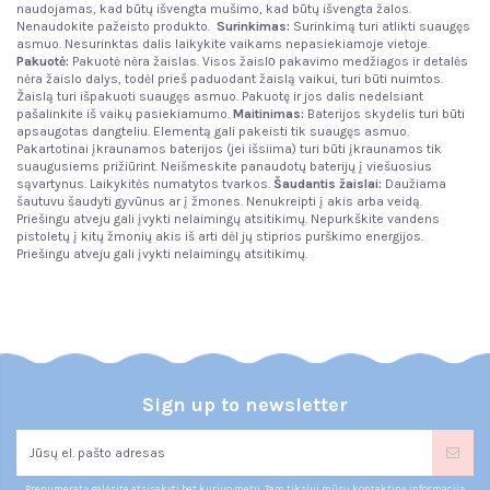
naudojamas, kad būtų išvengta mušimo, kad būtų išvengta žalos.
Nenaudokite pažeisto produkto.
Surinkimas:
Surinkimą turi atlikti suaugęs
asmuo. Nesurinktas dalis laikykite vaikams nepasiekiamoje vietoje.
Pakuotė:
Pakuotė nėra žaislas. Visos žaislо pakavimo medžiagos ir detalės
nėra žaislo dalys, todėl prieš paduodant žaislą vaikui, turi būti nuimtos.
Žaislą turi išpakuoti suaugęs asmuo. Pakuotę ir jos dalis nedelsiant
pašalinkite iš vaikų pasiekiamumo.
Maitinimas:
Baterijos skydelis turi būti
apsaugotas dangteliu. Elementą gali pakeisti tik suaugęs asmuo.
Pakartotinai įkraunamos baterijos (jei išsiima) turi būti įkraunamos tik
suaugusiems prižiūrint. Neišmeskite panaudotų baterijų į viešuosius
sąvartynus. Laikykitės numatytos tvarkos.
Šaudantis žaislai:
Daužiama
šautuvu šaudyti gyvūnus ar į žmones. Nenukreipti į akis arba veidą.
Priešingu atveju gali įvykti nelaimingų atsitikimų. Nepurkškite vandens
pistoletų į kitų žmonių akis iš arti dėl jų stiprios purškimo energijos.
Priešingu atveju gali įvykti nelaimingų atsitikimų.
Sign up to newsletter
Prenumeratą galėsite atsisakyti bet kuriuo metu. Tam tikslui mūsų kontaktinę informaciją