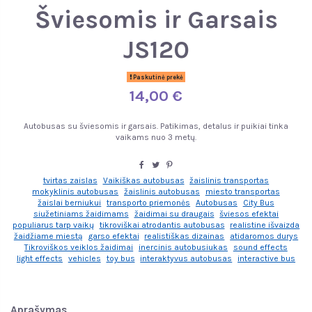
Šviesomis ir Garsais
JS120
Paskutinė prekė
14,00 €
Autobusas su šviesomis ir garsais. Patikimas, detalus ir puikiai tinka
vaikams nuo 3 metų.
tvirtas zaislas
Vaikiškas autobusas
žaislinis transportas
mokyklinis autobusas
žaislinis autobusas
miesto transportas
žaislai berniukui
transporto priemonės
Autobusas
City Bus
siužetiniams žaidimams
žaidimai su draugais
šviesos efektai
populiarus tarp vaikų
tikroviškai atrodantis autobusas
realistine išvaizda
žaidžiame miestą
garso efektai
realistiškas dizainas
atidaromos durys
Tikroviškos veiklos žaidimai
inercinis autobusiukas
sound effects
light effects
vehicles
toy bus
interaktyvus autobusas
interactive bus
Aprašymas