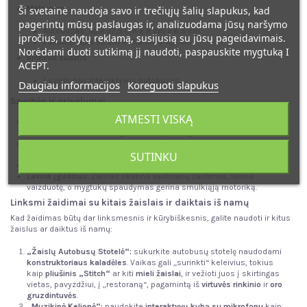
Matmenys:
Ši svetainė naudoja savo ir trečiųjų šalių slapukus, kad
pagerintų mūsų paslaugas ir, analizuodama jūsų naršymo
Autobusas: apie 27,5 cm x 9 cm x 6,5 cm.
įpročius, rodytų reklamą, susijusią su jūsų pageidavimais.
Pakuotė: apie 33 cm x 13,3 cm x 9,3 cm.
Norėdami duoti sutikimą jį naudoti, paspauskite mygtuką I
Rinkinio sudėtis:
ACEPT.
1 x geltonas interaktyvus autobusas.
Daugiau informacijos
Koreguoti slapukus
Savybės ir privalumai
ATMESTI VISKĄ
Realistinis dizainas:
Žaislas atkartoja tikro autobuso išvaizdą, su
atidaromomis durimis ir guminėmis padangomis.
Interaktyvumas:
Garso ir šviesos efektai suteikia žaidimui daugiau
SUTINKU
tikroviškumo ir pritraukia vaiko dėmesį.
Trinties pavara:
Leidžia autobusu lengvai važiuoti atgal.
Lavina įgūdžius:
Žaislas skatina vaidmenų žaidimus, lavina
vaizduotę, o mygtukų spaudymas gerina smulkiąją motoriką.
Linksmi žaidimai su kitais žaislais ir daiktais iš namų
Kad žaidimas būtų dar linksmesnis ir kūrybiškesnis, galite naudoti ir kitus
žaislus ar daiktus iš namų:
„Žaislų Autobusų Stotelė“:
sukurkite autobusų stotelę naudodami
konstruktoriaus kaladėles
. Vaikas gali „surinkti“ keleivius, tokius
kaip
pliušinis „Stitch“
ar kiti
mieli žaislai
, ir vežioti juos į skirtingas
vietas, pavyzdžiui, į „restoraną“, pagamintą iš
virtuvės rinkinio
ir
oro
gruzdintuvės
.
„Muzikinė Kelionė“:
naudokite
interaktyvų kubą su mikrofonu
kaip