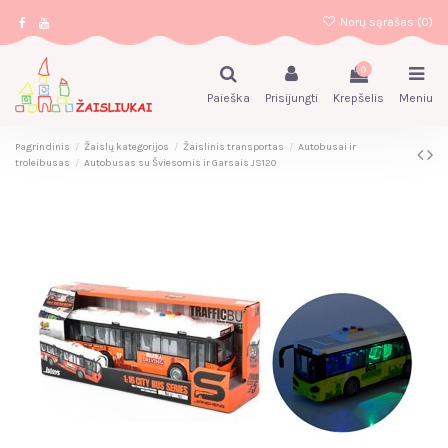
Norų sąrašas (
0
)
0
Paieška
Prisijungti
Krepšelis
Meniu
Pagrindinis
Žaislų kategorijos
Žaislinis transportas
Autobusai ir
troleibusas
Autobusas su Šviesomis ir Garsais JS120