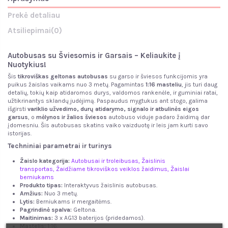
Prekė detaliau
Atsiliepimai
(0)
Autobusas su Šviesomis ir Garsais – Keliaukite į
Nuotykius!
Šis
tikroviškas geltonas autobusas
su garso ir šviesos funkcijomis yra
puikus žaislas vaikams nuo 3 metų. Pagamintas
1:16 masteliu
, jis turi daug
detalių, tokių kaip atidaromos durys, valdomos rankenėle, ir guminiai ratai,
užtikrinantys sklandų judėjimą. Paspaudus mygtukus ant stogo, galima
išgirsti
variklio užvedimo, durų atidarymo, signalo ir atbulinės eigos
garsus
, o
mėlynos ir žalios šviesos
autobuso viduje padaro žaidimą dar
įdomesniu. Šis autobusas skatins vaiko vaizduotę ir leis jam kurti savo
istorijas.
Techniniai parametrai ir turinys
Žaislo kategorija:
Autobusai ir troleibusas,
Žaislinis
transportas
,
Žaidžiame tikroviškos veiklos žaidimus
,
Žaislai
berniukams
Produkto tipas:
Interaktyvus žaislinis autobusas.
Amžius:
Nuo 3 metų.
Lytis:
Berniukams ir mergaitėms.
Pagrindinė spalva:
Geltona.
Maitinimas:
3 x AG13 baterijos (pridedamos).
Mastelis:
1:16.