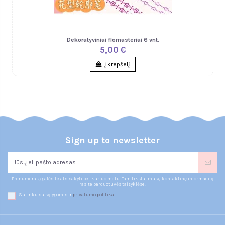
Dekoratyviniai flomasteriai 6 vnt.
5,00 €
Į krepšelį
Sign up to newsletter
Prenumeratą galėsite atsisakyti bet kuriuo metu. Tam tikslui mūsų kontaktinę informaciją
rasite parduotuvės taisyklėse.
Sutinku su sąlygomis ir
privatumo politika