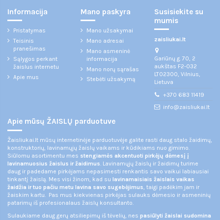
Informacija
Mano paskyra
Susisiekite su
mumis
Pristatymas
Mano užsakymai
zaisliukai.lt
Teisinis
Mano adresai
pranešimas
Mano asmeninė
Gariūnų g. 70, 2
Sąlygos perkant
informacija
aukštas F2-032
žaislus internetu
Mano norų sąrašas
LT02300, Vilnius,
Apie mus
Stebėti užsakymą
Lietuva
+370 683 11419
info@zaisliukai.lt
Apie mūsų ŽAISLŲ parduotuve
Žaisliukai.lt mūsų internetinėje parduotuvėje galite rasti daug stalo žaidimų,
konstruktorių, lavinamųjų žaislų vaikams ir kūdikiams nuo gimimo.
Siūlomu asortimentu mes
stengiamės akcentuoti pirkėjų dėmesį į
lavinamuosius žaislus ir žaidimus
. Lavinamųjų žaislų ir žaidimų turime
daug ir padedame pirkėjams nepasimesti renkantis savo vaikui labiausiai
tinkantį žaislą. Mes visi žinom, kad su
lavinamaisiais žaislais vaikas
žaidžia ir tuo pačiu metu lavina savo sugebėjimus
, taigi padėkim jam ir
žaiskim kartu. Pas mus kiekvienas pirkėjas sulauks dėmesio ir asmeninių
patarimų iš profesionalaus žaislų konsultanto.
Sulaukiame daug gerų atsiliepimų iš tėvelių, nes
pasiūlyti žaislai sudomina