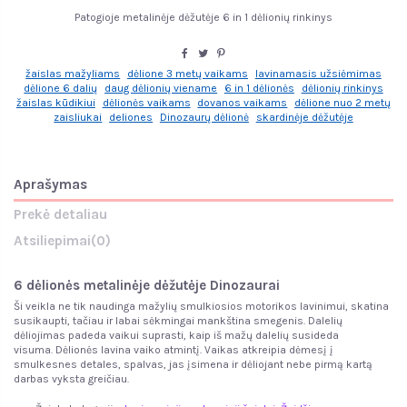
Patogioje metalinėje dėžutėje 6 in 1 dėlionių rinkinys
žaislas mažyliams
dėlione 3 metų vaikams
lavinamasis užsiėmimas
dėlione 6 dalių
daug dėlionių viename
6 in 1 dėlionės
dėlionių rinkinys
žaislas kūdikiui
dėlionės vaikams
dovanos vaikams
dėlione nuo 2 metų
zaisliukai
deliones
Dinozaurų dėlionė
skardinėje dėžutėje
Aprašymas
Prekė detaliau
Atsiliepimai
(0)
6 dėlionės metalinėje dėžutėje Dinozaurai
Ši veikla ne tik naudinga mažylių smulkiosios motorikos lavinimui, skatina
susikaupti, tačiau ir labai sėkmingai mankština smegenis. Dalelių
dėliojimas padeda vaikui suprasti, kaip iš mažų dalelių susideda
visuma. Dėlionės lavina vaiko atmintį. Vaikas atkreipia dėmesį į
smulkesnes detales, spalvas, jas įsimena ir dėliojant nebe pirmą kartą
darbas vyksta greičiau.