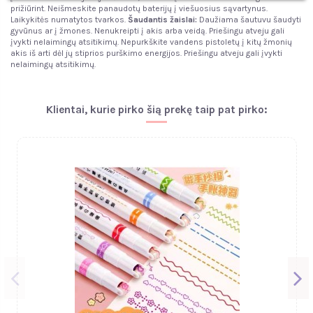
prižiūrint. Neišmeskite panaudotų baterijų į viešuosius sąvartynus.
Laikykitės numatytos tvarkos.
Šaudantis žaislai:
Daužiama šautuvu šaudyti
gyvūnus ar į žmones. Nenukreipti į akis arba veidą. Priešingu atveju gali
įvykti nelaimingų atsitikimų. Nepurkškite vandens pistoletų į kitų žmonių
akis iš arti dėl jų stiprios purškimo energijos. Priešingu atveju gali įvykti
nelaimingų atsitikimų.
Klientai, kurie pirko šią prekę taip pat pirko: