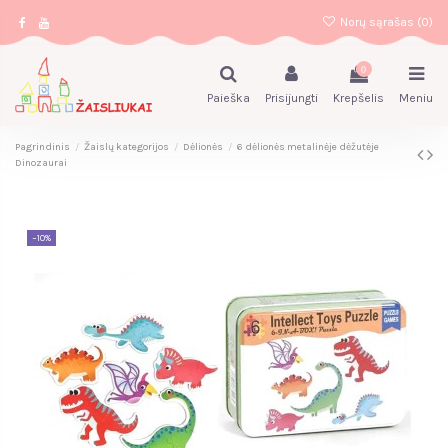
Norų sąrašas (
0
)
0
Paieška
Prisijungti
Krepšelis
Meniu
Pagrindinis
Žaislų kategorijos
Dėlionės
6 dėlionės metalinėje dėžutėje
Dinozaurai
−10%