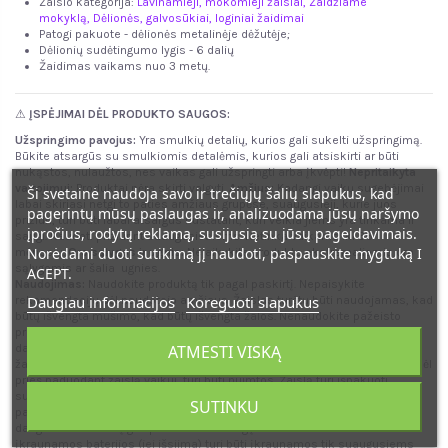
Žaislo kategorija:
Lavinamieji, mokomieji žaislai
,
Žaidžiame
mokyklą
,
Dėlionės, galvosūkiai, loginiai žaidimai
Patogi pakuote - dėlionės metalinėje dėžutėje;
Dėlionių sudėtingumo lygis - 6 dalių
Žaidimas vaikams nuo 3 metų.
⚠
ĮSPĖJIMAI DĖL PRODUKTO SAUGOS:
Užspringimo pavojus:
Yra smulkių detalių, kurios gali sukelti užspringimą.
Būkite atsargūs su smulkiomis detalėmis, kurios gali atsiskirti ar būti
nukąstos, nulaužtos, nes vaikas gali užspringti arba įkvėpti!
Nepritaikyta
vartojimui:
Produktai nėra skirti valgyti.
Amžius:
Kadangi vaikų sugebėjimai
Ši svetainė naudoja savo ir trečiųjų šalių slapukus, kad
labai skiriasi netgi to paties amžiaus grupėse, suaugusieji, kurie juos
pagerintų mūsų paslaugas ir, analizuodama jūsų naršymo
prižiūri, turi būti labai atsargūs nustatant, kuri veikla jiems yra tinkama ir
įpročius, rodytų reklamą, susijusią su jūsų pageidavimais.
saugi. Naudoti prižiūrint suaugusiesiems. Netinka vaikams iki 36
Norėdami duoti sutikimą jį naudoti, paspauskite mygtuką I
mėnesių.
Oro sąlygos ir ugnis
:
Nelaikykite produkto ekstremaliomis oro
sąlygomis ar šalia ugnies.
ACEPT.
Naudojimas:
Naudokite produktą tik pagal paskirtį. Nepaisykite
Daugiau informacijos
Koreguoti slapukus
rekomendacijų dėl naudotojo amžiaus. Žaislas turėtų būti naudojamas, kad
būtų išvengta mušimo, kad būtų išvengta žalos. Nenaudokite pažeisto
produkto.
Surinkimas:
Surinkimą turi atlikti suaugęs asmuo. Nesurinktas
dalis laikykite vaikams nepasiekiamoje vietoje.
Pakuotė:
Pakuotė nėra
ATMESTI VISKĄ
žaislas. Visos žaislо pakavimo medžiagos ir detalės nėra žaislo dalys, todėl
prieš paduodant žaislą vaikui, turi būti nuimtos. Žaislą turi išpakuoti
suaugęs asmuo. Pakuotę ir jos dalis nedelsiant pašalinkite iš vaikų
SUTINKU
pasiekiamumo.
Maitinimas:
Baterijos skydelis turi būti apsaugotas
dangteliu. Elementą gali pakeisti tik suaugęs asmuo. Pakartotinai
įkraunamos baterijos (jei išsiima) turi būti įkraunamos tik suaugusiems