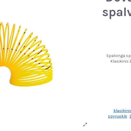
spal
Spalvinga sp
Klasikinis
klasikini
spyruoklė