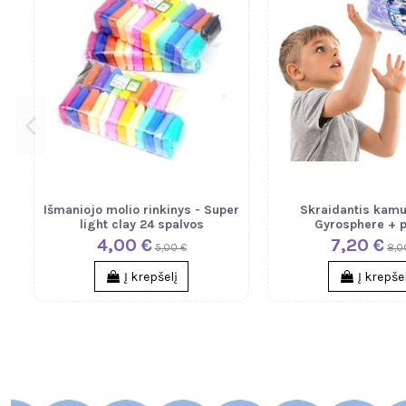
Išmaniojo molio rinkinys - Super
Skraidantis kamu
light clay 24 spalvos
Gyrosphere + p
4,00 €
7,20 €
5,00 €
8,0
Į krepšelį
Į krepše