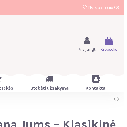
Norų sąrašas (
0
)
Prisijungti
Krepšelis
prekės
Stebėti užsakymą
Kontaktai
na Jums – Klasikinė