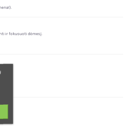
mena!).
ti ir fokusuoti dėmesį.
ų