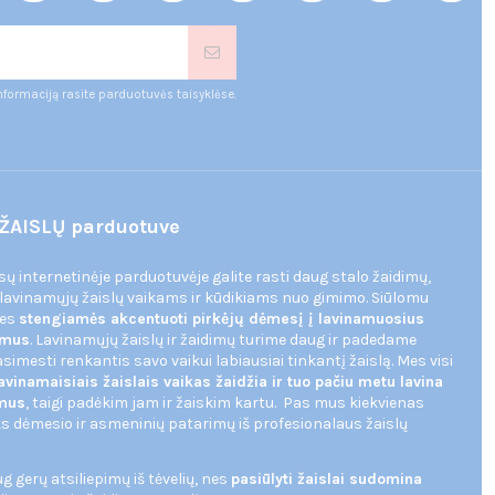
nformaciją rasite parduotuvės taisyklėse.
ŽAISLŲ parduotuve
ūsų internetinėje parduotuvėje galite rasti daug stalo žaidimų,
 lavinamųjų žaislų vaikams ir kūdikiams nuo gimimo. Siūlomu
mes
stengiamės akcentuoti pirkėjų dėmesį į lavinamuosius
dimus
. Lavinamųjų žaislų ir žaidimų turime daug ir padedame
imesti renkantis savo vaikui labiausiai tinkantį žaislą. Mes visi
avinamaisiais žaislais vaikas žaidžia ir tuo pačiu metu lavina
imus
, taigi padėkim jam ir žaiskim kartu. Pas mus kiekvienas
s dėmesio ir asmeninių patarimų iš profesionalaus žaislų
 gerų atsiliepimų iš tėvelių, nes
pasiūlyti žaislai sudomina