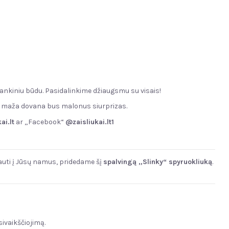
ankiniu būdu. Pasidalinkime džiaugsmu su visais!
 ši maža dovana bus malonus siurprizas.
ai.lt
ar „Facebook“
@zaisliukai.lt1
iauti į Jūsų namus, pridedame šį
spalvingą „Slinky“ spyruokliuką
.
ivaikščiojimą.