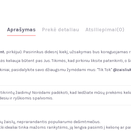
Aprašymas
Prekė detaliau
Atsiliepimai
(0)
vnt.
pirkėjui). Pasirinkus didesnį kiekį, užsakymas bus koreguojamas r
s keliauja būtent pas Jus. Tikimės, kad pirkiniu liksite patenkinti, o
kiniai, pasidalykite savo džiaugsmu žymėdami mus: "Tik Tok"
@zaisliuk
patikrintų žaidimų! Norėdami padėkoti, kad leidžiate mūsų prekėms kel
udesiu ir ryškiomis spalvomis.
usių žaislų, neprarandantis populiarumo dešimtmečius.
ė idealiai tinka mažoms rankytėms, ją lengva pasiimti į kelionę ar pas