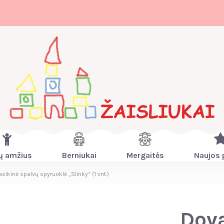
ų amžius
Berniukai
Mergaitės
Naujos 
ikinė spalvų spyruoklė „Slinky“ (1 vnt.)
Dova