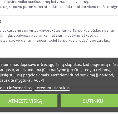
mas“ lavina vaiko susikaupimą bei vizualinį suvokimą.
ina akį (spalva parenkama atsitiktiniu būdu – tai dar viena maža staig
)
itą sukurdami spalvingą vaivorykštės lanką. Tai puikus būdas nusiramin
 stilinga, spalvinga apyranke mažajam nuotykių ieškotojui.
garsas veikia raminančiai, todėl tai puikus „fidget“ tipo žaislas.
vetainė naudoja savo ir trečiųjų šalių slapukus, kad pagerintų mūs
!).
augas ir, analizuodama jūsų naršymo įpročius, rodytų reklamą,
jusią su jūsų pageidavimais. Norėdami duoti sutikimą jį naudoti,
pauskite mygtuką I ACEPT.
giau informacijos
Koreguoti slapukus
ATMESTI VISKĄ
SUTINKU
iuntinį! Jei likote patenkinti, pasidalinkite tuo su mumis: