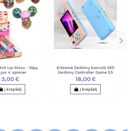
itch Lip Gloss - lūpų
Kišeninė žaidimų konsolė 520
ejus ir spinner
žaidimų Controller Game S5
3,00 €
18,00 €
Į krepšelį
Į krepšelį