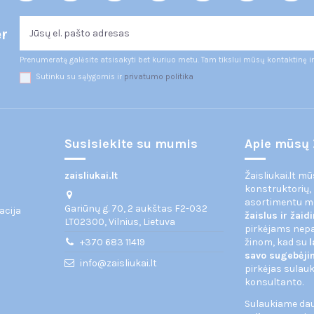
er
Prenumeratą galėsite atsisakyti bet kuriuo metu. Tam tikslui mūsų kontaktinę i
Sutinku su sąlygomis ir
privatumo politika
Susisiekite su mumis
Apie mūsų 
zaisliukai.lt
Žaisliukai.lt m
konstruktorių,
asortimentu 
Gariūnų g. 70, 2 aukštas F2-032
acija
žaislus ir žai
LT02300, Vilnius, Lietuva
pirkėjams nepas
+370 683 11419
žinom, kad su
l
savo sugebėj
info@zaisliukai.lt
pirkėjas sulauk
konsultanto.
Sulaukiame daug