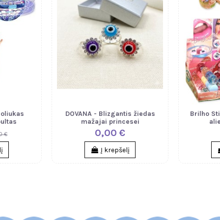
oliukas
DOVANA - Blizgantis žiedas
Brilho St
ultas
mažajai princesei
ali
0,00 €
0 €
lį
Į krepšelį