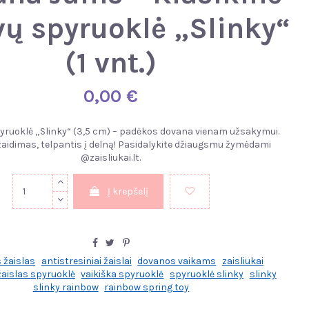
vų spyruoklė „Slinky“
(1 vnt.)
0,00 €
yruoklė „Slinky“ (3,5 cm) – padėkos dovana vienam užsakymui.
 žaidimas, telpantis į delną! Pasidalykite džiaugsmu žymėdami
@zaisliukai.lt.
Į krepšelį
s žaislas
antistresiniai žaislai
dovanos vaikams
zaisliukai
žaislas spyruoklė
vaikiška spyruoklė
spyruoklė slinky
slinky
slinky rainbow
rainbow spring toy