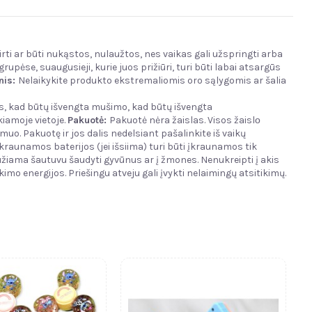
irti ar būti nukąstos, nulaužtos, nes vaikas gali užspringti arba
upėse, suaugusieji, kurie juos prižiūri, turi būti labai atsargūs
nis
:
Nelaikykite produkto ekstremaliomis oro sąlygomis ar šalia
s, kad būtų išvengta mušimo, kad būtų išvengta
iamoje vietoje.
Pakuotė:
Pakuotė nėra žaislas. Visos žaislо
muo. Pakuotę ir jos dalis nedelsiant pašalinkite iš vaikų
kraunamos baterijos (jei išsiima) turi būti įkraunamos tik
žiama šautuvu šaudyti gyvūnus ar į žmones. Nenukreipti į akis
kimo energijos. Priešingu atveju gali įvykti nelaimingų atsitikimų.