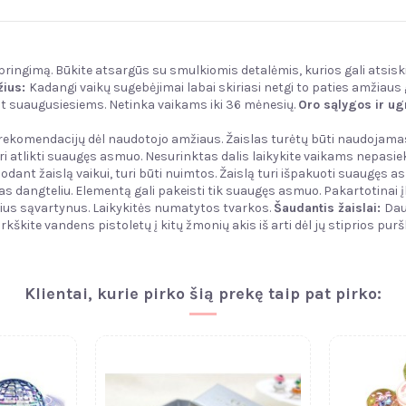
žspringimą. Būkite atsargūs su smulkiomis detalėmis, kurios gali atsisk
ius:
Kadangi vaikų sugebėjimai labai skiriasi netgi to paties amžiaus gr
rint suaugusiesiems. Netinka vaikams iki 36 mėnesių.
Oro sąlygos ir ug
e rekomendacijų dėl naudotojo amžiaus. Žaislas turėtų būti naudojama
ri atlikti suaugęs asmuo. Nesurinktas dalis laikykite vaikams nepasiek
dant žaislą vaikui, turi būti nuimtos. Žaislą turi išpakuoti suaugęs as
as dangteliu. Elementą gali pakeisti tik suaugęs asmuo. Pakartotinai į
sius sąvartynus. Laikykitės numatytos tvarkos.
Šaudantis žaislai:
Dau
rkškite vandens pistoletų į kitų žmonių akis iš arti dėl jų stiprios purš
Klientai, kurie pirko šią prekę taip pat pirko: