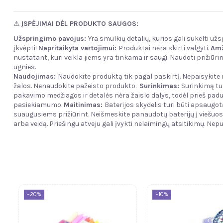
⚠
ĮSPĖJIMAI DĖL PRODUKTO SAUGOS:
Užspringimo pavojus:
Yra smulkių detalių, kurios gali sukelti u
įkvėpti!
Nepritaikyta vartojimui:
Produktai nėra skirti valgyti.
Amž
nustatant, kuri veikla jiems yra tinkama ir saugi. Naudoti prižiū
ugnies.
Naudojimas:
Naudokite produktą tik pagal paskirtį. Nepaisykit
žalos. Nenaudokite pažeisto produkto.
Surinkimas:
Surinkimą tu
pakavimo medžiagos ir detalės nėra žaislo dalys, todėl prieš paduo
pasiekiamumo.
Maitinimas:
Baterijos skydelis turi būti apsaugot
suaugusiems prižiūrint. Neišmeskite panaudotų baterijų į viešuo
arba veidą. Priešingu atveju gali įvykti nelaimingų atsitikimų. Nepu
−20%
−10%