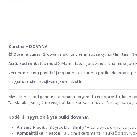
Žaislas - DOVANA
🎁
Dovana Jums!
Ši dovana skirta vienam užsakymui (limitas –
1 
Ačiū, kad renkatės mus!
> Mums labai gera žinoti, kad mūsų prekė
Vertiname Jūsų pasitikėjimą mumis. Jei Jums patiko dovana ir pir
Su geriausiais linkėjimais,
zaisliukai.lt
Mes tikime, kad geriausi prisiminimai gimsta iš paprastų, laiko 
Tai klasika, kurią žino visi, bet kuri kaskart sužavi iš naujo savo j
Kodėl ši spyruoklė yra puiki dovana?
Amžina klasika
: Spyruoklė „Slinky“ – tai vienas universalia
Kompaktiška ir patogi
: 3,5 cm skersmens ir aukščio spyruokl