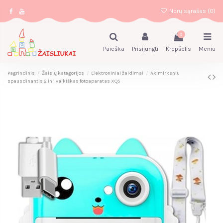
Norų sąrašas (
0
)
0
Paieška
Prisijungti
Krepšelis
Meniu
Pagrindinis
Žaislų kategorijos
Elektroniniai žaidimai
Akimirksniu
spausdinantis 2 in 1 vaikiškas fotoaparatas XQ5