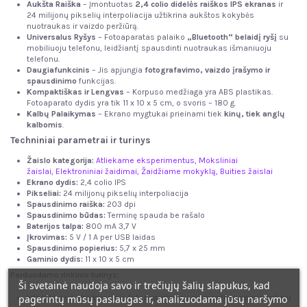
Aukšta Raiška
– Įmontuotas
2,4 colio didelės raiškos IPS ekranas
ir
24 milijonų pikselių interpoliacija užtikrina aukštos kokybės
nuotraukas ir vaizdo peržiūrą.
Universalus Ryšys
– Fotoaparatas palaiko
„Bluetooth“ belaidį ryšį
su
mobiliuoju telefonu, leidžiantį spausdinti nuotraukas išmaniuoju
telefonu.
Daugiafunkcinis
– Jis apjungia
fotografavimo, vaizdo įrašymo ir
spausdinimo
funkcijas.
Kompaktiškas ir Lengvas
– Korpuso medžiaga yra ABS plastikas.
Fotoaparato dydis yra tik 11 x 10 x 5 cm, o svoris – 180 g.
Kalbų Palaikymas
– Ekrano mygtukai prieinami tiek
kinų, tiek anglų
kalbomis
.
Techniniai parametrai ir turinys
Žaislo kategorija:
Atliekame eksperimentus
,
Moksliniai
žaislai
,
Elektroniniai žaidimai
,
Žaidžiame mokyklą
,
Buities žaislai
Ekrano dydis:
2,4 colio IPS
Pikseliai:
24 milijonų pikselių interpoliacija
Spausdinimo raiška:
203 dpi
Spausdinimo būdas:
Terminę spauda be rašalo
Baterijos talpa:
800 mA 3,7 V
Įkrovimas:
5 V / 1 A per USB laidas
Spausdinimo popierius:
5,7 x 25 mm
Gaminio dydis:
11 x 10 x 5 cm
Parduodamo rinkinio turinys:
Ši svetainė naudoja savo ir trečiųjų šalių slapukus, kad
pagerintų mūsų paslaugas ir, analizuodama jūsų naršymo
Interaktyvus skaitmeninis fotoaparatas su momentiniu spausdintuvu