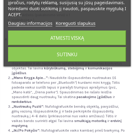
x 1
įpročius, rodytų reklamą, susijusią su jūsų pageidavimais.
Terminio popieriaus ritinėlis x 1
Norėdami duoti sutikimą jį naudoti, paspauskite mygtuką I
USB įkrovimo laidas x 1
ACEPT.
Kaklo dirželis (pakabinimo virvė) x 1
Instrukcija x 1
Daugiau informacijos
Koreguoti slapukus
Pakavimo dėžė x 1
ATMESTI VISKĄ
4 patrauklūs žaidimai, naudojant šį žaislą ir kitus žaislus:
„Nuotraukų Medžioklė su Tema“:
Tėtis duoda vaikui fotografavimo
SUTINKU
užduotį su tema, pavyzdžiui, „Spalvos kambaryje“, „Daiktas, kuris
prasideda raide A“ arba „5 skirtingos emocijos“. Vaikas fotografuoja,
išspausdina ir abi nuotraukas aptaria, kodėl pasirinktas konkretus
objektas. Tai lavina
kūrybiškumą, stebėjimą
ir
komunikacijos
įgūdžius
.
„Mano Knyga Apie...“:
Naudokite išspausdintas nuotraukas (iš
fotoaparato ar telefono per „Bluetooth“) kurdami mini knygą. Tėtis
padeda vaikui surišti lapus ir parašyti trumpus aprašymus (pvz.,
„Mano katė“, „Diena parke“). Spausdinimas be rašalo leidžia
spausdinti daug nuotraukų. Tai skatina
pasakojimo įgūdžius
ir
rankdarbius
.
„Nuotraukų Puzlė“:
Nufotografuokite bendrą objektą, pavyzdžiui,
gėlių vazoną. Išspausdinkite jį ir tada perkirpkite išspausdintą
nuotrauką į 4–6 dalis (priklausomai nuo vaiko amžiaus). Tėtis ir
vaikas bando surinkti atgal. Tai lavina
smulkiąją motoriką
ir
erdvinį
mąstymą
.
„Iki/Po Pokyčio“:
Nufotografuokite vaiko kambarį prieš tvarkymą. Po