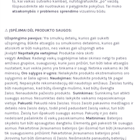
to, kai vaikas sutvarko kambarį, nufotografuokite „po“ vaizdą.
Išspausdinkite abi nuotraukas ir palyginkite pokyčius. Tai moko
atsakomybės
ir
problemos sprendimo
vizualiniu būdu.
⚠
ĮSPĖJIMAI DĖL PRODUKTO SAUGOS:
Užspringimo pavojus:
Yra smulkių detalių, kurios gali sukelti
užspringimą. Būkite atsargūs su smulkiomis detalėmis, kurios gali
atsiskirti ar būti nukąstos, nes vaikas gali užspringti arba
įkvėpti!
Nepritaikyta vartojimui:
Produktai nėra skirti
valgyti.
Amžius:
Kadangi vaikų sugebėjimai labai skiriasi netgi to paties
amžiaus grupėse, suaugusieji, kurie juos prižiūri, turi būti labai atsargūs
nustatant, kuri veikla jiems yra tinkama ir saugi. Netinka vaikams iki 36
mėnesių.
Oro sąlygos ir ugnis
:
Nelaikykite produkto ekstremaliomis oro
sąlygomis ar šalia ugnies.
Naudojimas:
Naudokite produktą tik pagal
paskirtį. Nepaisykite rekomendacijų dėl naudotojo amžiaus. Žaislas turėtų
būti naudojamas, kad būtų išvengta mušimo, kad būtų išvengta
žalos. Nenaudokite pažeisto produkto.
Surinkimas:
Surinkimą turi atlikti
suaugęs asmuo. Nesurinktas dalis laikykite vaikams nepasiekiamoje
vietoje.
Pakuotė:
Pakuotė nėra žaislas. Visos žaislо pakavimo medžiagos ir
detalės nėra žaislo dalys, todėl prieš paduodant žaislą vaikui, turi būti
nuimtos. Žaislą turi išpakuoti suaugęs asmuo. Pakuotę ir jos dalis
nedelsiant pašalinkite iš vaikų pasiekiamumo.
Maitinimas:
Baterijos
skydelis turi būti apsaugotas dangteliu. Elementą gali pakeisti tik suaugęs
asmuo. Pakartotinai įkraunamos baterijos (jei išsiima) turi būti įkraunamos
tik suaugusiems prižiūrint. Pakartotinai įkraunamos baterijos prieš
įkrovimą turi būti išimamos iš žaislo. Neišmeskite panaudotų baterijų į