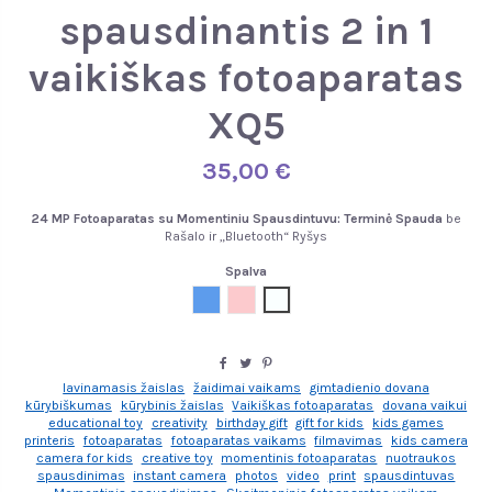
spausdinantis 2 in 1
vaikiškas fotoaparatas
XQ5
35,00 €
24 MP Fotoaparatas su Momentiniu Spausdintuvu:
Terminė Spauda
be
Rašalo ir „Bluetooth“ Ryšys
Spalva
Mėlyna
Rožinė
Atsitiktinė prekė
lavinamasis žaislas
žaidimai vaikams
gimtadienio dovana
kūrybiškumas
kūrybinis žaislas
Vaikiškas fotoaparatas
dovana vaikui
educational toy
creativity
birthday gift
gift for kids
kids games
printeris
fotoaparatas
fotoaparatas vaikams
filmavimas
kids camera
camera for kids
creative toy
momentinis fotoaparatas
nuotraukos
spausdinimas
instant camera
photos
video
print
spausdintuvas