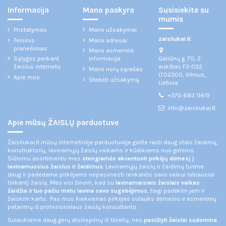
Informacija
Mano paskyra
Susisiekite su
mumis
Pristatymas
Mano užsakymai
zaisliukai.lt
Teisinis
Mano adresai
pranešimas
Mano asmeninė
Gariūnų g. 70, 2
Sąlygos perkant
informacija
aukštas F2-032
žaislus internetu
Mano norų sąrašas
LT02300, Vilnius,
Apie mus
Stebėti užsakymą
Lietuva
+370 683 11419
info@zaisliukai.lt
Apie mūsų ŽAISLŲ parduotuve
Žaisliukai.lt mūsų internetinėje parduotuvėje galite rasti daug stalo žaidimų,
konstruktorių, lavinamųjų žaislų vaikams ir kūdikiams nuo gimimo.
Siūlomu asortimentu mes
stengiamės akcentuoti pirkėjų dėmesį į
lavinamuosius žaislus ir žaidimus
. Lavinamųjų žaislų ir žaidimų turime
daug ir padedame pirkėjams nepasimesti renkantis savo vaikui labiausiai
tinkantį žaislą. Mes visi žinom, kad su
lavinamaisiais žaislais vaikas
žaidžia ir tuo pačiu metu lavina savo sugebėjimus
, taigi padėkim jam ir
žaiskim kartu. Pas mus kiekvienas pirkėjas sulauks dėmesio ir asmeninių
patarimų iš profesionalaus žaislų konsultanto.
Sulaukiame daug gerų atsiliepimų iš tėvelių, nes
pasiūlyti žaislai sudomina