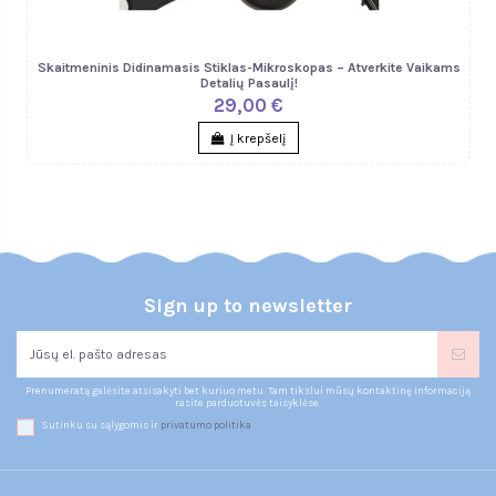
Skaitmeninis Didinamasis Stiklas-Mikroskopas – Atverkite Vaikams
Detalių Pasaulį!
29,00 €
Į krepšelį
Sign up to newsletter
Prenumeratą galėsite atsisakyti bet kuriuo metu. Tam tikslui mūsų kontaktinę informaciją
rasite parduotuvės taisyklėse.
Sutinku su sąlygomis ir
privatumo politika