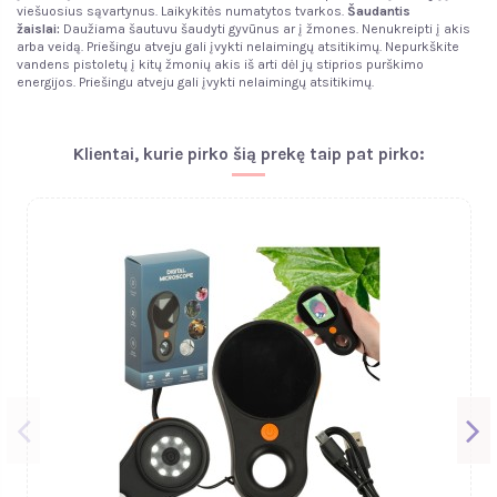
viešuosius sąvartynus. Laikykitės numatytos tvarkos.
Šaudantis
žaislai:
Daužiama šautuvu šaudyti gyvūnus ar į žmones. Nenukreipti į akis
arba veidą. Priešingu atveju gali įvykti nelaimingų atsitikimų. Nepurkškite
vandens pistoletų į kitų žmonių akis iš arti dėl jų stiprios purškimo
energijos. Priešingu atveju gali įvykti nelaimingų atsitikimų.
Klientai, kurie pirko šią prekę taip pat pirko: