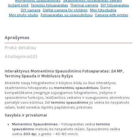
Momentinis spausdinimas
Skaitmeninis fotoaparatas vaikam
Instant print
Terminis fotoaparatas
Thermal camera
DIY fotoaparatas
DIY camera
Digital camera for children
Mini fotostudija
Mini photo studio
Fotoaparatas su spausdintuvu
Camera with printer
Aprašymas
Prekė detaliau
Atsiliepimai
(0)
Interaktyvus Momentinio Spausdinimo Fotoaparatas:
24 MP,
Terminę Spauda ir Mobilusis Ryšys
Atraskite naują fotografavimo ir kūrybos būdą su šiuo interaktyviu
skaitmeniniu fotoaparatu su
momentiniu spausdintuvu
. Šiame
kompaktiškame įrenginyje sujungiamos fotografavimo, įrašymo ir
spausdinimo funkcijos, leidžiančios vaikams ir suaugusiems akimirksniu
pamatyti savo kūrinius. Dėl
terminio spausdinimo
jis veikia be nespalvoto
rašalo, todėl nereikia rūpintis papildomais pirkimais.
Savybės ir privalumai
Momentinis Spausdinimas
– Fotoaparatas veikia
terminio
spausdinimo
metodu be nespalvoto rašalo. Spausdinimo raiška
siekia
203 dpi
, o greitis – 40–80 mm/s.