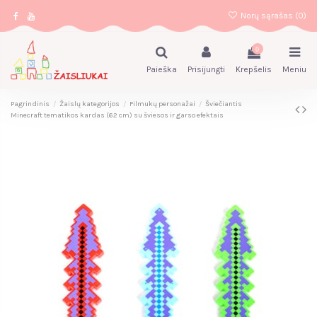
Norų sąrašas (
0
)
0
Paieška
Prisijungti
Krepšelis
Meniu
Pagrindinis
Žaislų kategorijos
Filmukų personažai
Šviečiantis
Minecraft tematikos kardas (62 cm) su šviesos ir garso efektais