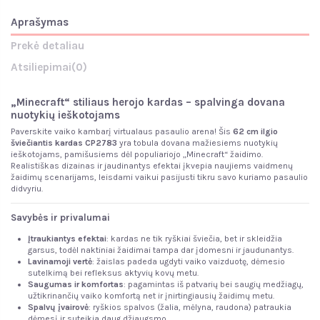
Aprašymas
Prekė detaliau
Atsiliepimai
(0)
„Minecraft“ stiliaus herojo kardas – spalvinga dovana
nuotykių ieškotojams
Paverskite vaiko kambarį virtualaus pasaulio arena! Šis
62 cm ilgio
šviečiantis kardas CP2783
yra tobula dovana mažiesiems nuotykių
ieškotojams, pamišusiems dėl populiariojo „Minecraft“ žaidimo.
Realistiškas dizainas ir jaudinantys efektai įkvepia naujiems vaidmenų
žaidimų scenarijams, leisdami vaikui pasijusti tikru savo kuriamo pasaulio
didvyriu.
Savybės ir privalumai
Įtraukiantys efektai
: kardas ne tik ryškiai šviečia, bet ir skleidžia
garsus, todėl naktiniai žaidimai tampa dar įdomesni ir jaudunantys.
Lavinamoji vertė
: žaislas padeda ugdyti vaiko vaizduotę, dėmesio
sutelkimą bei refleksus aktyvių kovų metu.
Saugumas ir komfortas
: pagamintas iš patvarių bei saugių medžiagų,
užtikrinančių vaiko komfortą net ir įnirtingiausių žaidimų metu.
Spalvų įvairovė
: ryškios spalvos (žalia, mėlyna, raudona) patraukia
dėmesį ir suteikia daug džiaugsmo.