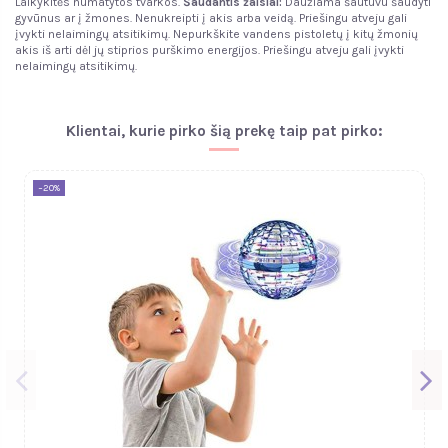
Laikykitės numatytos tvarkos.
Šaudantis žaislai:
Daužiama šautuvu šaudyti
gyvūnus ar į žmones. Nenukreipti į akis arba veidą. Priešingu atveju gali
įvykti nelaimingų atsitikimų. Nepurkškite vandens pistoletų į kitų žmonių
akis iš arti dėl jų stiprios purškimo energijos. Priešingu atveju gali įvykti
nelaimingų atsitikimų.
Klientai, kurie pirko šią prekę taip pat pirko:
−20%