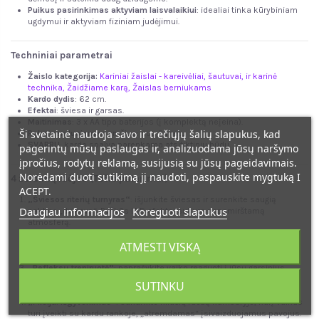
Puikus pasirinkimas aktyviam laisvalaikiui
: idealiai tinka kūrybiniam
ugdymui ir aktyviam fiziniam judėjimui.
Techniniai parametrai
Žaislo kategorija:
Kariniai žaislai - kareivėliai, šautuvai, ir karinė
technika
,
Žaidžiame karą,
Žaislas berniukams
Kardo dydis
: 62 cm.
Efektai
: šviesa ir garsas.
Maitinimas
: 3 x AA tipo baterijos (į komplektą neįeina).
Ši svetainė naudoja savo ir trečiųjų šalių slapukus, kad
Rekomenduojamas amžius
: nuo 3 metų
SVARBU
: kardo spalva parenkama atsitiktiniu būdu.
pagerintų mūsų paslaugas ir, analizuodama jūsų naršymo
įpročius, rodytų reklamą, susijusią su jūsų pageidavimais.
Norėdami duoti sutikimą jį naudoti, paspauskite mygtuką I
4 žaidimų idėjos (Tėčio patarimai)
ACEPT.
„Šviesos riterių turnyras“
: išjunkite šviesas ir surenkite saugią
Daugiau informacijos
Koreguoti slapukus
naktinę „dvikovą“. Ryškūs LED efektai sukurs nepamirštamą
atmosferą.
„Pasaulio statytojų apsauga“
: vaikas gali įsivaizduoti, kad saugo
ATMESTI VISKĄ
savo pastatytas tvirtoves nuo naktinių pabaisų, taip lavindamas
vaizduotę.
„Refleksų treniruotė“
: paprašykite vaiko reaguoti į jūsų garsinius
signalus atliekant tam tikrus kardo judesius – tai puiki mankšta
SUTINKU
dėmesiui ir reakcijai.
„Misija: Išgyvenimas“
: sukurkite kliūčių ruožą kambaryje, kurį vaikas
turi įveikti su kardu rankoje, „atremdamas“ įsivaizduojamus pavojus.