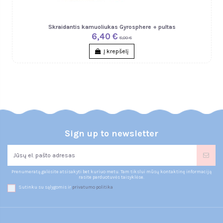
Skraidantis kamuoliukas Gyrosphere + pultas
6,40 €
8,00 €
Į krepšelį
Sign up to newsletter
Prenumeratą galėsite atsisakyti bet kuriuo metu. Tam tikslui mūsų kontaktinę informaciją
rasite parduotuvės taisyklėse.
Sutinku su sąlygomis ir
privatumo politika