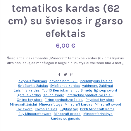
tematikos kardas (62
cm) su šviesos ir garso
efektais
6,00 €
Šviečiantis ir skambantis „Minecraft“ tematikos kardas (62 cm). Ryškus
dizainas, saugios medžiagos ir begaliniai nuotykiai vaikams nuo 3 metų.
aktyvus žaidimas
dovana berniukui
interaktyvus žaislas
šviečiantis žaislas
šviečiantis kardas
vaidmenų žaidimai
žaislinis kardas
Top 10 Berniukams nuo 6 metų
light-up sword
garsus kardas
sound sword
Internetinė parduotuvė žaislų
Online toy store
Fizinė parduotuvė žaislų
Physical toy store
Minecraft žaislai
Minecraft toys
Minecraft kardas
Minecraft sword
Toy sword
Kovos žaislas
Fighting toy
Pirkti Minecraft kardą
Buy Minecraft sword
Minecraft priedai
Minecraft rinkinys
kardas su garsais