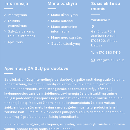
Informacija
Mano paskyra
Susisiekite su
mumis
Pristatymas
Mano užsakymai
zaisliukai.lt
Teisinis
Mano adresai
pranešimas
Mano asmeninė
Gariūnų g. 70, 2
Sąlygos perkant
informacija
aukštas F2-032
žaislus internetu
Mano norų sąrašas
LT02300, Vilnius,
Apie mus
Stebėti užsakymą
Lietuva
+370 683 11419
info@zaisliukai.lt
Apie mūsų ŽAISLŲ parduotuve
Žaisliukai.lt mūsų internetinėje parduotuvėje galite rasti daug stalo žaidimų,
konstruktorių, lavinamųjų žaislų vaikams ir kūdikiams nuo gimimo.
Siūlomu asortimentu mes
stengiamės akcentuoti pirkėjų dėmesį į
lavinamuosius žaislus ir žaidimus
. Lavinamųjų žaislų ir žaidimų turime
daug ir padedame pirkėjams nepasimesti renkantis savo vaikui labiausiai
tinkantį žaislą. Mes visi žinom, kad su
lavinamaisiais žaislais vaikas
žaidžia ir tuo pačiu metu lavina savo sugebėjimus
, taigi padėkim jam ir
žaiskim kartu. Pas mus kiekvienas pirkėjas sulauks dėmesio ir asmeninių
patarimų iš profesionalaus žaislų konsultanto.
Sulaukiame daug gerų atsiliepimų iš tėvelių, nes
pasiūlyti žaislai sudomina
vaikus
, parodo jiems naują žaidimų pasaulį.