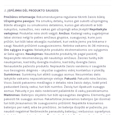
⚠
ĮSPĖJIMAI DĖL PRODUKTO SAUGOS:
Priežiūros informacija:
Rekomenduojama reguliariai tikrinti žaislo būklę.
Užspringimo pavojus:
Yra smulkių detalių, kurios gali sukelti užspringimą.
Būkite atsargūs su smulkiomis detalėmis, kurios gali atsiskirti ar būti
nukąstos, nulaužtos, nes vaikas gali užspringti arba įkvėpti!
Nepritaikyta
vartojimui:
Produktai nėra skirti valgyti.
Amžius:
Kadangi vaikų sugebėjimai
labai skiriasi netgi to paties amžiaus grupėse, suaugusieji, kurie juos
prižiūri, turi būti labai atsargūs nustatant, kuri veikla jiems yra tinkama ir
saugi. Naudoti prižiūrint suaugusiesiems. Netinka vaikams iki 36 mėnesių.
Oro sąlygos ir ugnis:
Nelaikykite produkto ekstremaliomis oro sąlygomis
ar šalia ugnies.
Naudojimas:
Naudokite produktą tik pagal paskirtį.
Nepaisykite rekomendacijų dėl naudotojo amžiaus. Žaislas turėtų būti
naudojamas, kad būtų išvengta mušimo, kad būtų išvengta žalos.
Nenaudokite pažeisto produkto. Neplaukite žaislo vandeniu ir saugokite
nuo tiesioginės drėgmės – skysčiai sugadins vidinį kontaktus ir plokštę.
Surinkimas:
Surinkimą turi atlikti suaugęs asmuo. Nesurinktas dalis
laikykite vaikams nepasiekiamoje vietoje.
Pakuotė:
Pakuotė nėra žaislas.
Visos žaislо pakavimo medžiagos ir detalės nėra žaislo dalys, todėl prieš
paduodant žaislą vaikui, turi būti nuimtos. Žaislą turi išpakuoti suaugęs
asmuo. Pakuotę ir jos dalis nedelsiant pašalinkite iš vaikų pasiekiamumo.
Maitinimas:
Baterijos skydelis turi būti apsaugotas dangteliu. Elementą gali
pakeisti tik suaugęs asmuo. Pakartotinai įkraunamos baterijos (jei išsiima)
turi būti įkraunamos tik suaugusiems prižiūrint. Nepalikite kraunamos
baterijos per naktį arba be priežiūros. Jei baterija išsipūtė ar pažeista, jos
naudoti negalima! Neišmeskite panaudotų baterijų į viešuosius sąvartynus.