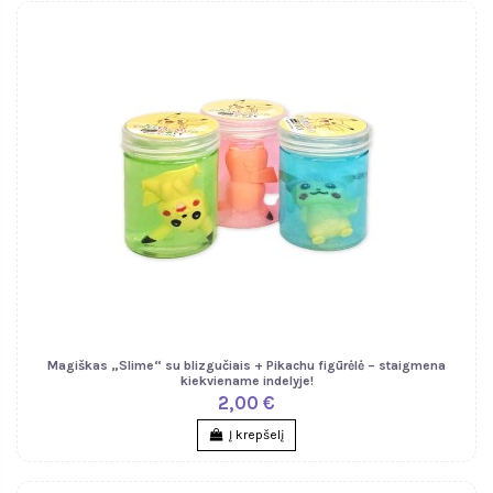
Magiškas „Slime“ su blizgučiais + Pikachu figūrėlė – staigmena
kiekviename indelyje!
2,00 €
Į krepšelį