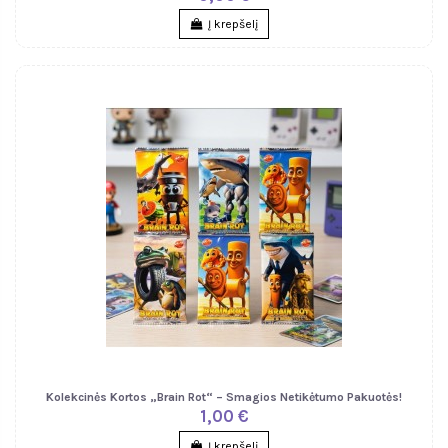
Į krepšelį
Kolekcinės Kortos „Brain Rot“ – Smagios Netikėtumo Pakuotės!
1,00 €
Į krepšelį