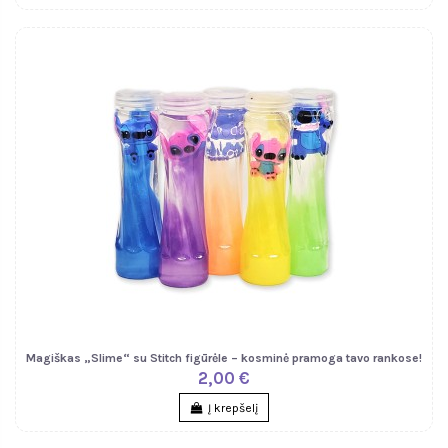
Magiškas „Slime“ su Stitch figūrėle – kosminė pramoga tavo rankose!
2,00 €
Į krepšelį