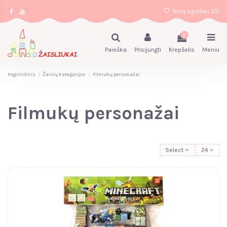
Norų sąrašas (
0
)
0
Paieška
Prisijungti
Krepšelis
Meniu
Pagrindinis
Žaislų kategorijos
Filmukų personažai
Filmukų personažai
Select
24