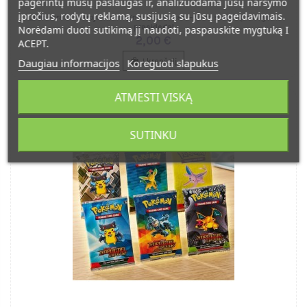
pagerintų mūsų paslaugas ir, analizuodama jūsų naršymo
įpročius, rodytų reklamą, susijusią su jūsų pageidavimais.
„Minecraft“ herojus ir magnetinis blokas – tavo statybų nuotykis
prasideda!
Norėdami duoti sutikimą jį naudoti, paspauskite mygtuką I
2,00 €
ACEPT.
Į krepšelį
Daugiau informacijos
Koreguoti slapukus
ATMESTI VISKĄ
SUTINKU