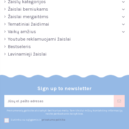
Žaislų kategorijos
Žaislai berniukams
Žaislai mergaitėms
Tematiniai žaidimai
Vaikų amžius
Youtube reklamuojami žaislai
Bestseleris
Lavinamieji žaislai
Sign up to newsletter
Prenumeratą galėsite atsisakyti bet kuriuo metu. Tam tikslui mūsų kontaktinę informaciją
rasite parduotuvės taisyklėse.
Sutinku su sąlygomis ir
privatumo politika