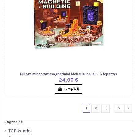
133 vnt Minecraft magnetiniai blokai kubeliai - Teleportas
24,00 €
Į krepšelį
1
2
3
…
5
Pagrindinė
TOP žaislai