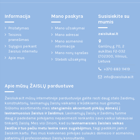
Informacija
Mano paskyra
Susisiekite su
mumis
Pristatymas
Mano užsakymai
zaisliukai.lt
Teisinis
Mano adresai
pranešimas
Mano asmeninė
Gariūnų g. 70, 2
Sąlygos perkant
informacija
aukštas F2-032
žaislus internetu
Mano norų sąrašas
LT02300, Vilnius,
Apie mus
Stebėti užsakymą
Lietuva
+370 683 11419
info@zaisliukai.lt
Apie mūsų ŽAISLŲ parduotuve
Žaisliukai.lt mūsų internetinėje parduotuvėje galite rasti daug stalo žaidimų,
konstruktorių, lavinamųjų žaislų vaikams ir kūdikiams nuo gimimo.
Siūlomu asortimentu mes
stengiamės akcentuoti pirkėjų dėmesį į
lavinamuosius žaislus ir žaidimus
. Lavinamųjų žaislų ir žaidimų turime
daug ir padedame pirkėjams nepasimesti renkantis savo vaikui labiausiai
tinkantį žaislą. Mes visi žinom, kad su
lavinamaisiais žaislais vaikas
žaidžia ir tuo pačiu metu lavina savo sugebėjimus
, taigi padėkim jam ir
žaiskim kartu. Pas mus kiekvienas pirkėjas sulauks dėmesio ir asmeninių
patarimų iš profesionalaus žaislų konsultanto.