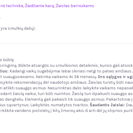
arinė technika
,
Žaidžiame karą,
Žaislas berniukams
.
yra smulkių dalių).
o būklę.
žspringimą. Būkite atsargūs su smulkiomis detalėmis, kurios gali atsisk
ius:
Kadangi vaikų sugebėjimai labai skiriasi netgi to paties amžiaus gr
rint suaugusiesiems. Netinka vaikams iki 36 mėnesių.
Oro sąlygos ir ug
aisykite rekomendacijų dėl naudotojo amžiaus. Žaislas turėtų būti n
ri atlikti suaugęs asmuo. Nesurinktas dalis laikykite vaikams nepasiek
dant žaislą vaikui, turi būti nuimtos. Žaislą turi išpakuoti suaugęs as
as dangteliu. Elementą gali pakeisti tik suaugęs asmuo. Pakartotinai į
sius sąvartynus. Laikykitės numatytos tvarkos.
Šaudantis žaislai:
Dau
rkškite vandens pistoletų į kitų žmonių akis iš arti dėl jų stiprios purš