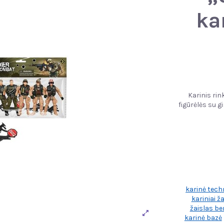
ka
Karinis rin
figūrėlės su g
karinė tech
kariniai ža
žaislas b
karinė bazė