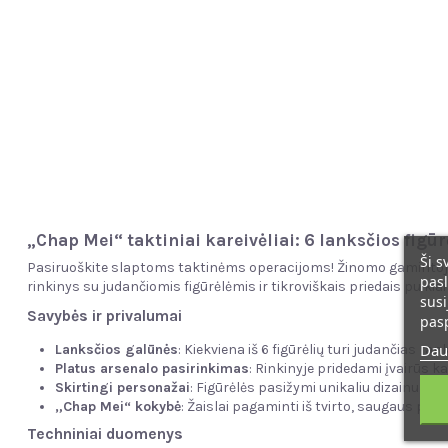
„Chap Mei“ taktiniai kareivėliai: 6 lanksčios figūr
Ši s
Pasiruoškite slaptoms taktinėms operacijoms! Žinomo gamintojo „
pasl
rinkinys su judančiomis figūrėlėmis ir tikroviškais priedais puiki
susi
Savybės ir privalumai
pas
Dau
Lanksčios galūnės
: Kiekviena iš 6 figūrėlių turi judančias ra
Platus arsenalo pasirinkimas
: Rinkinyje pridedami įvairūs ka
Skirtingi personažai
: Figūrėlės pasižymi unikaliu dizainu, s
„Chap Mei“ kokybė
: Žaislai pagaminti iš tvirto, saugaus pl
Techniniai duomenys