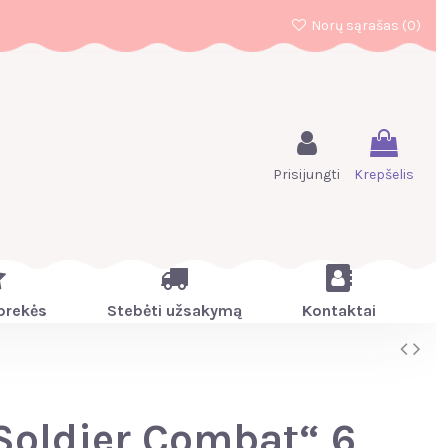
Norų sąrašas (
0
)
Prisijungti
Krepšelis
prekės
Stebėti užsakymą
Kontaktai
Soldier Combat“ 6