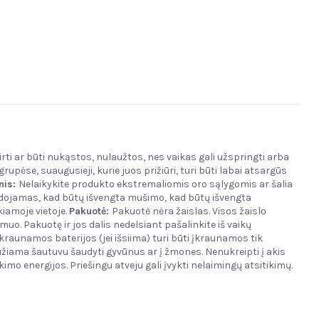
irti ar būti nukąstos, nulaužtos, nes vaikas gali užspringti arba
upėse, suaugusieji, kurie juos prižiūri, turi būti labai atsargūs
nis
:
Nelaikykite produkto ekstremaliomis oro sąlygomis ar šalia
audojamas, kad būtų išvengta mušimo, kad būtų išvengta
iamoje vietoje.
Pakuotė:
Pakuotė nėra žaislas. Visos žaislо
muo. Pakuotę ir jos dalis nedelsiant pašalinkite iš vaikų
kraunamos baterijos (jei išsiima) turi būti įkraunamos tik
žiama šautuvu šaudyti gyvūnus ar į žmones. Nenukreipti į akis
kimo energijos. Priešingu atveju gali įvykti nelaimingų atsitikimų.