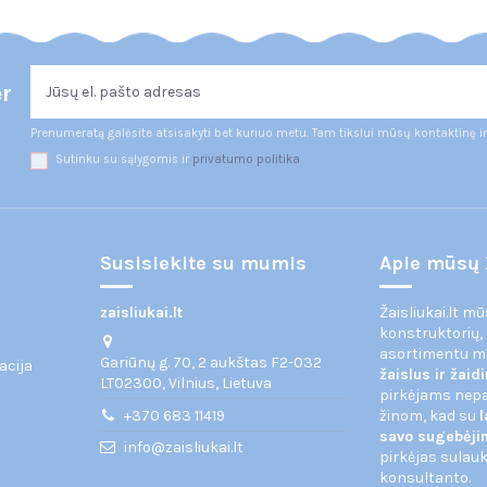
er
Prenumeratą galėsite atsisakyti bet kuriuo metu. Tam tikslui mūsų kontaktinę i
Sutinku su sąlygomis ir
privatumo politika
Susisiekite su mumis
Apie mūsų 
zaisliukai.lt
Žaisliukai.lt m
konstruktorių,
asortimentu 
Gariūnų g. 70, 2 aukštas F2-032
acija
žaislus ir žai
LT02300, Vilnius, Lietuva
pirkėjams nepas
+370 683 11419
žinom, kad su
l
savo sugebėj
info@zaisliukai.lt
pirkėjas sulauk
konsultanto.