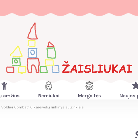
ų amžius
Berniukai
Mergaitės
Naujos 
„Soldier Combat“ 6 kareivėlių rinkinys su ginklais
„