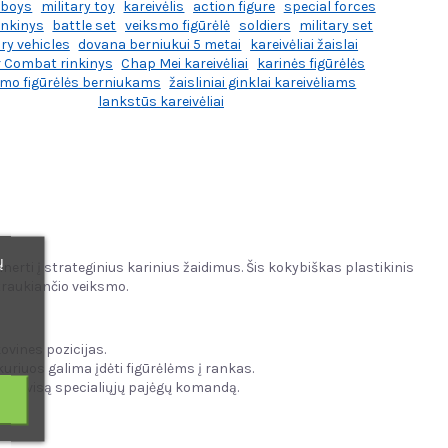
 boys
military toy
kareivėlis
action figure
special forces
inkinys
battle set
veiksmo figūrėlė
soldiers
military set
ary vehicles
dovana berniukui 5 metai
kareivėliai žaislai
r Combat rinkinys
Chap Mei kareivėliai
karinės figūrėlės
smo figūrėlės berniukams
žaisliniai ginklai kareivėliams
lankstūs kareivėliai
ų
ti į strateginius karinius žaidimus. Šis kokybiškas plastikinis
įtraukiančio veiksmo.
kovines pozicijas.
 kuriuos galima įdėti figūrėlėms į rankas.
muoti visą specialiųjų pajėgų komandą.