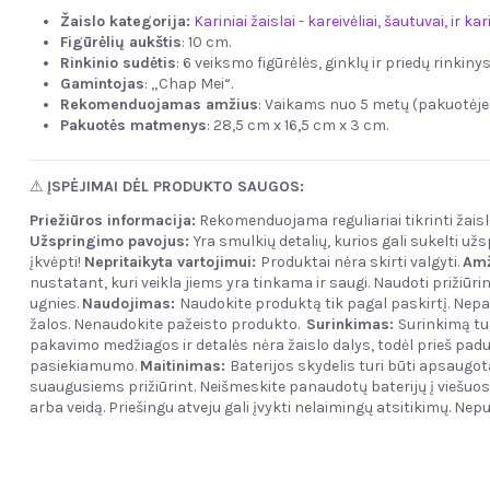
Žaislo kategorija:
Kariniai žaislai - kareivėliai, šautuvai, ir k
Figūrėlių aukštis
: 10 cm.
Rinkinio sudėtis
: 6 veiksmo figūrėlės, ginklų ir priedų rinkinys
Gamintojas
: „Chap Mei“.
Rekomenduojamas amžius
: Vaikams nuo 5 metų (pakuotėje 
Pakuotės matmenys
: 28,5 cm x 16,5 cm x 3 cm.
⚠
ĮSPĖJIMAI DĖL PRODUKTO SAUGOS:
Priežiūros informacija:
Rekomenduojama reguliariai tikrinti žaisl
Užspringimo pavojus:
Yra smulkių detalių, kurios gali sukelti u
įkvėpti!
Nepritaikyta vartojimui:
Produktai nėra skirti valgyti.
Amž
nustatant, kuri veikla jiems yra tinkama ir saugi. Naudoti prižiū
ugnies.
Naudojimas:
Naudokite produktą tik pagal paskirtį. Nep
žalos. Nenaudokite pažeisto produkto.
Surinkimas:
Surinkimą tu
pakavimo medžiagos ir detalės nėra žaislo dalys, todėl prieš paduo
pasiekiamumo.
Maitinimas:
Baterijos skydelis turi būti apsaugot
suaugusiems prižiūrint. Neišmeskite panaudotų baterijų į viešuo
arba veidą. Priešingu atveju gali įvykti nelaimingų atsitikimų. Nepu