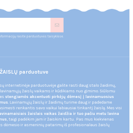
nformaciją rasite parduotuvės taisyklėse.
ŽAISLŲ parduotuve
ūsų internetinėje parduotuvėje galite rasti daug stalo žaidimų,
 lavinamųjų žaislų vaikams ir kūdikiams nuo gimimo. Siūlomu
mes
stengiamės akcentuoti pirkėjų dėmesį į lavinamuosius
dimus
. Lavinamųjų žaislų ir žaidimų turime daug ir padedame
imesti renkantis savo vaikui labiausiai tinkantį žaislą. Mes visi
avinamaisiais žaislais vaikas žaidžia ir tuo pačiu metu lavina
imus
, taigi padėkim jam ir žaiskim kartu. Pas mus kiekvienas
s dėmesio ir asmeninių patarimų iš profesionalaus žaislų