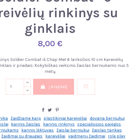
reivėlių rinkinys su
ginklais
8,00 €
kinys Soldier Combat iš Chap Mei! 6 lanksčios 10 cm kareivėlių
inklais ir priedais. Kokybiškas veiksmo žaislas berniukams nuo 5
metų.
Į krepšelį
nika
žaidžiame karą
plastikiniai kareivėliai
dovana berniukui
islai
karinis žaislas
karinis rinkinys
specialiosios pajėgos
erniukams
karinis lėktuvas
žaislai berniukui
žaislas tankas
žaidimai su draugais
kareivėliai
vaidmenų žaidimai
role play