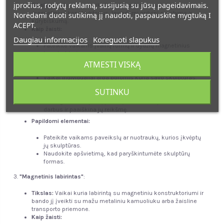
įpročius, rodytų reklamą, susijusią su jūsų pageidavimais.
Tikslas:
Vaikai kuria unikalias skulptūras naudodami
magnetinius konstruktorius, lavindami erdvinį mąstymą ir
Norėdami duoti sutikimą jį naudoti, paspauskite mygtuką I
kūrybiškumą.
ACEPT.
Kaip žaisti:
Daugiau informacijos
Koreguoti slapukus
Pateikite vaikams įvairių formų ir dydžių magnetinius
konstruktorius.
Iškelkite iššūkį sukurti skulptūras, vaizduojančias tam
ATMESTI VISKĄ
tikrus objektus ar idėjas (pvz., gyvūnas, gėlė, abstrakcija).
Vaikai individualiai arba poromis kuria savo skulptūras.
Skatinkite vaikus eksperimentuoti su magnetinėmis
SUTINKU
jungtimis ir kurti stabilias konstrukcijas.
Surengkite "skulptūrų parodą", kur vaikai pristato savo
darbus ir paaiškina jų reikšmę.
Papildomi elementai:
Pateikite vaikams paveikslų ar nuotraukų, kurios įkvėptų
jų skulptūras.
Naudokite apšvietimą, kad paryškintumėte skulptūrų
formas.
"Magnetinis labirintas"
:
Tikslas:
Vaikai kuria labirintą su magnetiniu konstruktoriumi ir
bando jį įveikti su mažu metaliniu kamuoliuku arba žaisline
transporto priemone.
Kaip žaisti: