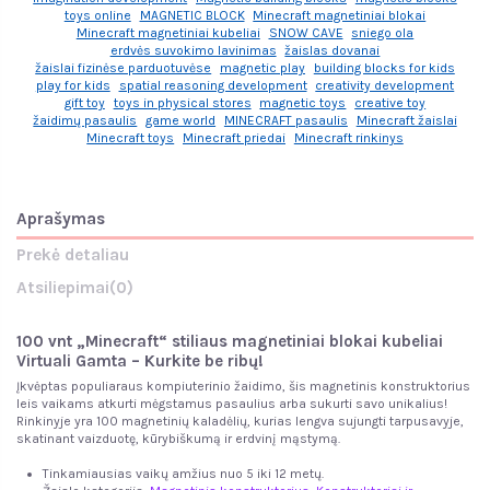
toys online
MAGNETIC BLOCK
Minecraft magnetiniai blokai
Minecraft magnetiniai kubeliai
SNOW CAVE
sniego ola
erdvės suvokimo lavinimas
žaislas dovanai
žaislai fizinėse parduotuvėse
magnetic play
building blocks for kids
play for kids
spatial reasoning development
creativity development
gift toy
toys in physical stores
magnetic toys
creative toy
žaidimų pasaulis
game world
MINECRAFT pasaulis
Minecraft žaislai
Minecraft toys
Minecraft priedai
Minecraft rinkinys
Aprašymas
Prekė detaliau
Atsiliepimai
(0)
100 vnt „Minecraft“ stiliaus magnetiniai blokai kubeliai
Virtuali Gamta
– Kurkite be ribų!
Įkvėptas populiaraus kompiuterinio žaidimo, šis magnetinis konstruktorius
leis vaikams atkurti mėgstamus pasaulius arba sukurti savo unikalius!
Rinkinyje yra 100 magnetinių kaladėlių, kurias lengva sujungti tarpusavyje,
skatinant vaizduotę, kūrybiškumą ir erdvinį mąstymą.
Tinkamiausias vaikų amžius nuo 5 iki 12 metų.