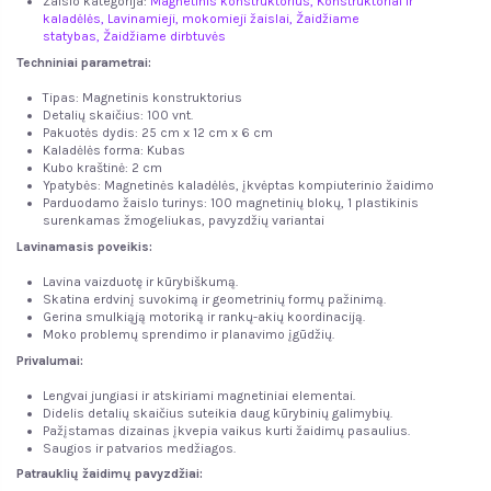
Žaislo kategorija:
Magnetinis konstruktorius,
Konstruktoriai ir
kaladėlės,
Lavinamieji, mokomieji žaislai,
Žaidžiame
statybas
,
Žaidžiame dirbtuvės
Techniniai parametrai:
Tipas: Magnetinis konstruktorius
Detalių skaičius: 100 vnt.
Pakuotės dydis: 25 cm x 12 cm x 6 cm
Kaladėlės forma: Kubas
Kubo kraštinė: 2 cm
Ypatybės: Magnetinės kaladėlės, įkvėptas kompiuterinio žaidimo
Parduodamo žaislo turinys: 100 magnetinių blokų, 1 plastikinis
surenkamas žmogeliukas, pavyzdžių variantai
Lavinamasis poveikis:
Lavina vaizduotę ir kūrybiškumą.
Skatina erdvinį suvokimą ir geometrinių formų pažinimą.
Gerina smulkiąją motoriką ir rankų-akių koordinaciją.
Moko problemų sprendimo ir planavimo įgūdžių.
Privalumai:
Lengvai jungiasi ir atskiriami magnetiniai elementai.
Didelis detalių skaičius suteikia daug kūrybinių galimybių.
Pažįstamas dizainas įkvepia vaikus kurti žaidimų pasaulius.
Saugios ir patvarios medžiagos.
Patrauklių žaidimų pavyzdžiai: