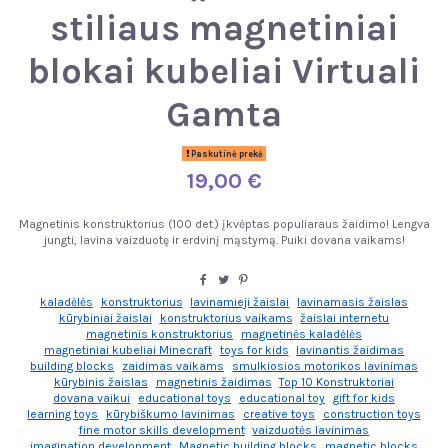
stiliaus magnetiniai
blokai kubeliai Virtuali
Gamta
Paskutinė prekė
19,00 €
Magnetinis konstruktorius (100 det.) įkvėptas populiaraus žaidimo! Lengva
jungti, lavina vaizduotę ir erdvinį mąstymą. Puiki dovana vaikams!
kaladėlės
konstruktorius
lavinamieji žaislai
lavinamasis žaislas
kūrybiniai žaislai
konstruktorius vaikams
žaislai internetu
magnetinis konstruktorius
magnetinės kaladėlės
magnetiniai kubeliai Minecraft
toys for kids
lavinantis žaidimas
building blocks
zaidimas vaikams
smulkiosios motorikos lavinimas
kūrybinis žaislas
magnetinis žaidimas
Top 10 Konstruktoriai
dovana vaikui
educational toys
educational toy
gift for kids
learning toys
kūrybiškumo lavinimas
creative toys
construction toys
fine motor skills development
vaizduotės lavinimas
imagination development
Magnetic building blocks
magnetic blocks