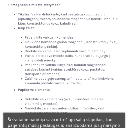
"Magnetinis miesto statymas"
:
Tikslas:
Vaikai dirba kartu, kad pastatytų kuo didesnį ir
įspūdingesnį miestą naudodami magnetinius konstruktorius ir
kitus konstruktorius (pvz., kaladėles).
Kaip žaisti:
Padalinkite vaikus į komandas.
Kiekviena komanda gauna magnetinių konstruktorių ir kitų
konstruktorių rinkinį.
Duokite vaikams laiko suplanuoti savo miesto dalį.
Vaikai stato savo miesto dalis, kurias vėliau sujungs į
vieną didelį miestą.
Paskatinkite vaikus kūrybiškai naudoti magnetines
savybes kuriant įvairias struktūras (pvz., pastatus,
transporto priemones).
Žaidimo pabaigoje surengite "miesto turą", kur kiekviena
komanda pristato savo sukurtą dalį.
Papildomi elementai:
Suteikite vaikams temų (pvz., futuristinis miestas,
viduramžių miestas).
Naudokite žaislinius automobilius ir figūrėles, kad
"apgyvendintumėte" miestą.
Ši svetainė naudoja savo ir trečiųjų šalių slapukus, kad
"Magnetinės skulptūros"
:
pagerintų mūsų paslaugas ir, analizuodama jūsų naršymo