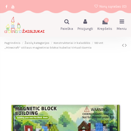
Norų sąrašas (
0
)
0
Paieška
Prisijungti
Krepšelis
Meniu
Pagrindinis
Žaislų kategorijos
Konstruktoriai ir kaladėlės
100 vnt
„Minecraft“ stiliaus magnetiniai blokai kubeliai Virtuali Gamta