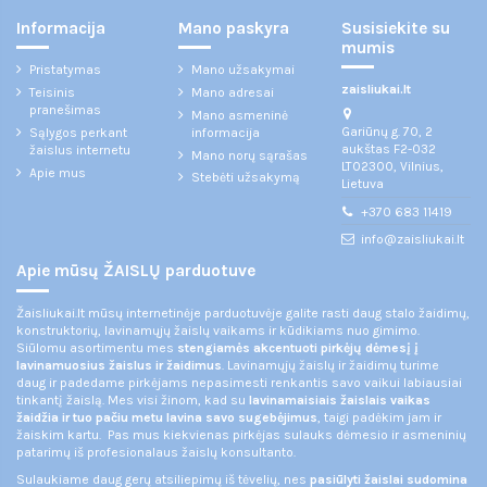
Informacija
Mano paskyra
Susisiekite su
mumis
Pristatymas
Mano užsakymai
zaisliukai.lt
Teisinis
Mano adresai
pranešimas
Mano asmeninė
Gariūnų g. 70, 2
Sąlygos perkant
informacija
aukštas F2-032
žaislus internetu
Mano norų sąrašas
LT02300, Vilnius,
Apie mus
Stebėti užsakymą
Lietuva
+370 683 11419
info@zaisliukai.lt
Apie mūsų ŽAISLŲ parduotuve
Žaisliukai.lt mūsų internetinėje parduotuvėje galite rasti daug stalo žaidimų,
konstruktorių, lavinamųjų žaislų vaikams ir kūdikiams nuo gimimo.
Siūlomu asortimentu mes
stengiamės akcentuoti pirkėjų dėmesį į
lavinamuosius žaislus ir žaidimus
. Lavinamųjų žaislų ir žaidimų turime
daug ir padedame pirkėjams nepasimesti renkantis savo vaikui labiausiai
tinkantį žaislą. Mes visi žinom, kad su
lavinamaisiais žaislais vaikas
žaidžia ir tuo pačiu metu lavina savo sugebėjimus
, taigi padėkim jam ir
žaiskim kartu. Pas mus kiekvienas pirkėjas sulauks dėmesio ir asmeninių
patarimų iš profesionalaus žaislų konsultanto.
Sulaukiame daug gerų atsiliepimų iš tėvelių, nes
pasiūlyti žaislai sudomina