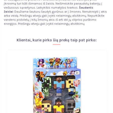
įkrovimą turi būti išimamos iš žaislo. Neišmeskite panaudotų baterijų į
viešuosius sąvartynus. Laikykitės numatytos tvarkos.
Šaudantis
žaislai:
Daužiama šautuvu šaudyti gyvūnus ar į žmones. Nenukreipti į akis
arba veidą. Priešingu atveju gali įvykti nelaimingų atsitikimų. Nepurkškite
vandens pistoletų į kitų žmonių akis iš arti dėl jų stiprios purškimo
energijos. Priešingu atveju gali įvykti nelaimingų atsitikimų.
Klientai, kurie pirko šią prekę taip pat pirko: