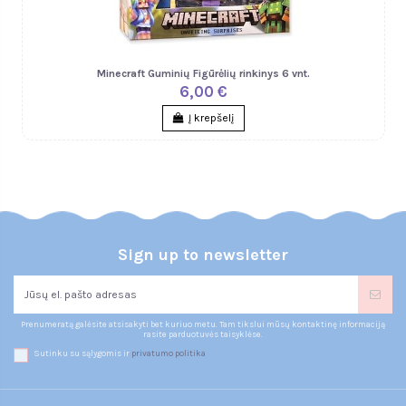
Minecraft Guminių Figūrėlių rinkinys 6 vnt.
6,00 €
Į krepšelį
Sign up to newsletter
Prenumeratą galėsite atsisakyti bet kuriuo metu. Tam tikslui mūsų kontaktinę informaciją
rasite parduotuvės taisyklėse.
Sutinku su sąlygomis ir
privatumo politika