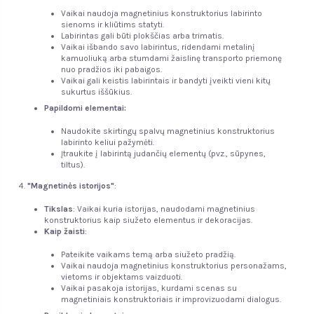
Vaikai naudoja magnetinius konstruktorius labirinto
sienoms ir kliūtims statyti.
Labirintas gali būti plokščias arba trimatis.
Vaikai išbando savo labirintus, ridendami metalinį
kamuoliuką arba stumdami žaislinę transporto priemonę
nuo pradžios iki pabaigos.
Vaikai gali keistis labirintais ir bandyti įveikti vieni kitų
sukurtus iššūkius.
Papildomi elementai:
Naudokite skirtingų spalvų magnetinius konstruktorius
labirinto keliui pažymėti.
Įtraukite į labirintą judančių elementų (pvz., sūpynes,
tiltus).
"Magnetinės istorijos"
:
Tikslas
: Vaikai kuria istorijas, naudodami magnetinius
konstruktorius kaip siužeto elementus ir dekoracijas.
Kaip žaisti
:
Pateikite vaikams temą arba siužeto pradžią.
Vaikai naudoja magnetinius konstruktorius personažams,
vietoms ir objektams vaizduoti.
Vaikai pasakoja istorijas, kurdami scenas su
magnetiniais konstruktoriais ir improvizuodami dialogus.