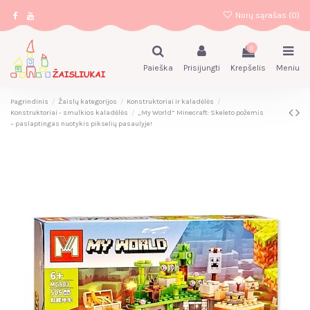
Norų sąrašas (
0
)
0
Paieška
Prisijungti
Krepšelis
Meniu
Pagrindinis
Žaislų kategorijos
Konstruktoriai ir kaladėlės
Konstruktoriai - smulkios kaladėlės
„My World“ Minecraft: Skeleto požemis
– paslaptingas nuotykis pikselių pasaulyje!