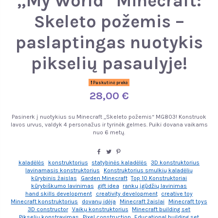
„My World“ Minecraft:
Skeleto požemis –
paslaptingas nuotykis
pikselių pasaulyje!
Paskutinė prekė
28,00 €
Pasinerk į nuotykius su Minecraft „Skeleto požemis“ MG803! Konstruok
lavos urvus, valdyk 4 personažus ir tyrinėk gelmes. Puiki dovana vaikams
nuo 6 metų.
kaladėlės
konstruktorius
statybinės kaladėlės
3D konstruktorius
lavinamasis konstruktorius
Konstruktorius smulkių kaladėlių
kūrybinis žaislas
Garden Minecraft
Top 10 Konstruktoriai
kūrybiškumo lavinimas
gift idea
rankų įgūdžių lavinimas
hand skills development
creativity development
creative toy
Minecraft konstruktorius
dovanų idėja
Minecraft žaislai
Minecraft toys
3D constructor
Vaikų konstruktorius
Minecraft building set
Pikselių konstravimas
Pixel construction
Educational building set