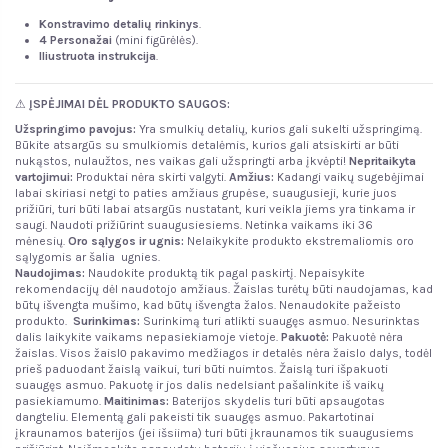
Konstravimo detalių rinkinys
.
4 Personažai
(mini figūrėlės).
Iliustruota instrukcija
.
⚠
ĮSPĖJIMAI DĖL PRODUKTO SAUGOS:
Užspringimo pavojus:
Yra smulkių detalių, kurios gali sukelti užspringimą.
Būkite atsargūs su smulkiomis detalėmis, kurios gali atsiskirti ar būti
nukąstos, nulaužtos, nes vaikas gali užspringti arba įkvėpti!
Nepritaikyta
vartojimui:
Produktai nėra skirti valgyti.
Amžius:
Kadangi vaikų sugebėjimai
labai skiriasi netgi to paties amžiaus grupėse, suaugusieji, kurie juos
prižiūri, turi būti labai atsargūs nustatant, kuri veikla jiems yra tinkama ir
saugi. Naudoti prižiūrint suaugusiesiems. Netinka vaikams iki 36
mėnesių.
Oro sąlygos ir ugnis
:
Nelaikykite produkto ekstremaliomis oro
sąlygomis ar šalia ugnies.
Naudojimas:
Naudokite produktą tik pagal paskirtį. Nepaisykite
rekomendacijų dėl naudotojo amžiaus. Žaislas turėtų būti naudojamas, kad
būtų išvengta mušimo, kad būtų išvengta žalos. Nenaudokite pažeisto
produkto.
Surinkimas:
Surinkimą turi atlikti suaugęs asmuo. Nesurinktas
dalis laikykite vaikams nepasiekiamoje vietoje.
Pakuotė:
Pakuotė nėra
žaislas. Visos žaislо pakavimo medžiagos ir detalės nėra žaislo dalys, todėl
prieš paduodant žaislą vaikui, turi būti nuimtos. Žaislą turi išpakuoti
suaugęs asmuo. Pakuotę ir jos dalis nedelsiant pašalinkite iš vaikų
pasiekiamumo.
Maitinimas:
Baterijos skydelis turi būti apsaugotas
dangteliu. Elementą gali pakeisti tik suaugęs asmuo. Pakartotinai
įkraunamos baterijos (jei išsiima) turi būti įkraunamos tik suaugusiems