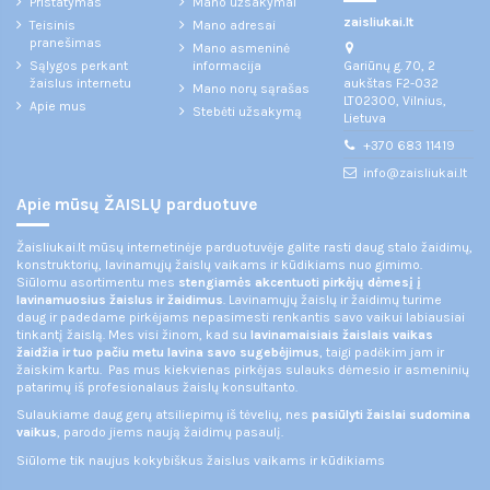
Pristatymas
Mano užsakymai
zaisliukai.lt
Teisinis
Mano adresai
pranešimas
Mano asmeninė
Gariūnų g. 70, 2
Sąlygos perkant
informacija
aukštas F2-032
žaislus internetu
Mano norų sąrašas
LT02300, Vilnius,
Apie mus
Stebėti užsakymą
Lietuva
+370 683 11419
info@zaisliukai.lt
Apie mūsų ŽAISLŲ parduotuve
Žaisliukai.lt mūsų internetinėje parduotuvėje galite rasti daug stalo žaidimų,
konstruktorių, lavinamųjų žaislų vaikams ir kūdikiams nuo gimimo.
Siūlomu asortimentu mes
stengiamės akcentuoti pirkėjų dėmesį į
lavinamuosius žaislus ir žaidimus
. Lavinamųjų žaislų ir žaidimų turime
daug ir padedame pirkėjams nepasimesti renkantis savo vaikui labiausiai
tinkantį žaislą. Mes visi žinom, kad su
lavinamaisiais žaislais vaikas
žaidžia ir tuo pačiu metu lavina savo sugebėjimus
, taigi padėkim jam ir
žaiskim kartu. Pas mus kiekvienas pirkėjas sulauks dėmesio ir asmeninių
patarimų iš profesionalaus žaislų konsultanto.
Sulaukiame daug gerų atsiliepimų iš tėvelių, nes
pasiūlyti žaislai sudomina
vaikus
, parodo jiems naują žaidimų pasaulį.
Siūlome tik naujus kokybiškus žaislus vaikams ir kūdikiams