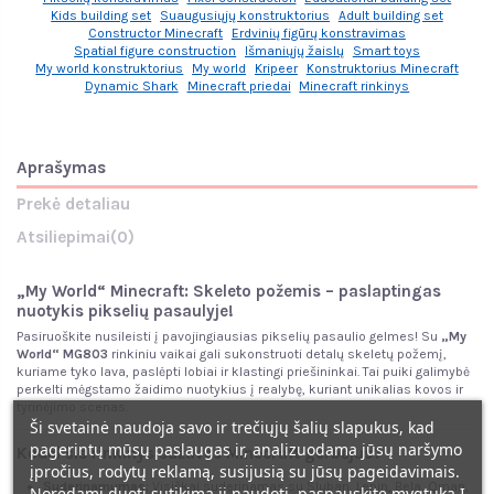
Kids building set
Suaugusiųjų konstruktorius
Adult building set
Constructor Minecraft
Erdvinių figūrų konstravimas
Spatial figure construction
Išmaniųjų žaislų
Smart toys
My world konstruktorius
My world
Kripeer
Konstruktorius Minecraft
Dynamic Shark
Minecraft priedai
Minecraft rinkinys
Aprašymas
Prekė detaliau
Atsiliepimai
(0)
„My World“ Minecraft: Skeleto požemis – paslaptingas
nuotykis pikselių pasaulyje!
Pasiruoškite nusileisti į pavojingiausias pikselių pasaulio gelmes! Su
„My
World“ MG803
rinkiniu vaikai gali sukonstruoti detalų skeletų požemį,
kuriame tyko lava, paslėpti lobiai ir klastingi priešininkai. Tai puiki galimybė
perkelti mėgstamo žaidimo nuotykius į realybę, kuriant unikalias kovos ir
tyrinėjimo scenas.
Ši svetainė naudoja savo ir trečiųjų šalių slapukus, kad
pagerintų mūsų paslaugas ir, analizuodama jūsų naršymo
Kodėl šis rinkinys sužavės Minecraft gerbėjus?
įpročius, rodytų reklamą, susijusią su jūsų pageidavimais.
Suderinamumas:
Visiškai suderinamas su Sluban, Lepin, Bela, Qman,
Norėdami duoti sutikimą jį naudoti, paspauskite mygtuką I