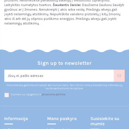
prižiūrint. Neišmeskite panaudotų baterijų į viešuosius sąvartynus.
Laikykitės numatytos tvarkos.
Šaudantis žaislai:
Daužiama šautuvu šaudyti
gyvūnus ar į žmones. Nenukreipti į akis arba veidą. Priešingu atveju gali
įvykti nelaimingų atsitikimų. Nepurkškite vandens pistoletų į kitų žmonių
akis iš arti dėl jų stiprios purškimo energijos. Priešingu atveju gali įvykti
nelaimingų atsitikimų.
Sign up to newsletter
Prenumeratą galėsite atsisakyti bet kuriuo metu. Tam tikslui mūsų kontaktinę informaciją
rasite parduotuvės taisyklėse.
Sutinku su sąlygomis ir
privatumo politika
Informacija
Mano paskyra
Susisiekite su
mumis