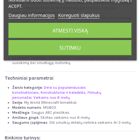
Sembo Block, iBlock, Lele, Lari, Brick, Ausini Clementoni, Lego ir kitais
ACEPT.
populiariausiais blokinių konstruktorių gamintojais, tad jūsų
arsenalas gali augti be ribų.
Daugiau informacijos
Koreguoti slapukus
Interaktyvus pasaulis
: Konstruokite požemį su narvais, lavos upėmis
ir paslaptingais augalais, atkurdami autentišką Minecraft atmosferą.
Gausus personažų būrys
: Rinkinyje esantys 4 personažai leidžia
ATMESTI VISKĄ
vaikams kurti tikroviškas kovos scenas tarp herojų ir skeletų.
Kūrybinė laisvė
: Išsami instrukcija leidžia surinkti kelis skirtingus
modelius, todėl žaidimas niekada nebus nuobodus.
SUTINKU
Kokybiškas ir saugus
: Detalės pagamintos iš patvaraus ABC plastiko,
jos lengvai jungiasi ir tvirtai laikosi, užtikrindamos ilgalaikį žaidimą.
Lavinantis žaidimas
: Konstravimas skatina loginį mąstymą, erdvinį
suvokimą bei smulkiąją motoriką.
Techniniai parametrai
Žaislo kategorija:
Dera su populiariausiais
konstruktoriais
,
Konstruktoriai ir kaladėlės
,
Filmukų
personažai
,
Vaikams nuo 6 metų
Serija
: My World (Minecraft tematika).
Modelio numeris
: MG803.
Medžiaga
: Saugus ABC plastikas.
Amžiaus grupė
: Skirtas vaikams nuo 6 metų.
Saugumo įspėjimas
: Dėl smulkių detalių netinka vaikams iki 3 metų.
Rinkinio turinys: