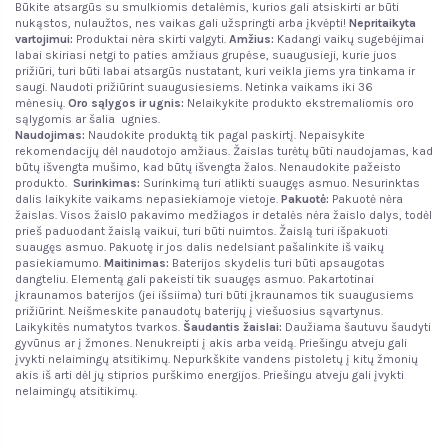
Būkite atsargūs su smulkiomis detalėmis, kurios gali atsiskirti ar būti
nukąstos, nulaužtos, nes vaikas gali užspringti arba įkvėpti!
Nepritaikyta
vartojimui:
Produktai nėra skirti valgyti.
Amžius:
Kadangi vaikų sugebėjimai
labai skiriasi netgi to paties amžiaus grupėse, suaugusieji, kurie juos
prižiūri, turi būti labai atsargūs nustatant, kuri veikla jiems yra tinkama ir
saugi. Naudoti prižiūrint suaugusiesiems. Netinka vaikams iki 36
mėnesių.
Oro sąlygos ir ugnis
:
Nelaikykite produkto ekstremaliomis oro
sąlygomis ar šalia ugnies.
Naudojimas:
Naudokite produktą tik pagal paskirtį. Nepaisykite
rekomendacijų dėl naudotojo amžiaus. Žaislas turėtų būti naudojamas, kad
būtų išvengta mušimo, kad būtų išvengta žalos. Nenaudokite pažeisto
produkto.
Surinkimas:
Surinkimą turi atlikti suaugęs asmuo. Nesurinktas
dalis laikykite vaikams nepasiekiamoje vietoje.
Pakuotė:
Pakuotė nėra
žaislas. Visos žaislо pakavimo medžiagos ir detalės nėra žaislo dalys, todėl
prieš paduodant žaislą vaikui, turi būti nuimtos. Žaislą turi išpakuoti
suaugęs asmuo. Pakuotę ir jos dalis nedelsiant pašalinkite iš vaikų
pasiekiamumo.
Maitinimas:
Baterijos skydelis turi būti apsaugotas
dangteliu. Elementą gali pakeisti tik suaugęs asmuo. Pakartotinai
įkraunamos baterijos (jei išsiima) turi būti įkraunamos tik suaugusiems
prižiūrint. Neišmeskite panaudotų baterijų į viešuosius sąvartynus.
Laikykitės numatytos tvarkos.
Šaudantis žaislai:
Daužiama šautuvu šaudyti
gyvūnus ar į žmones. Nenukreipti į akis arba veidą. Priešingu atveju gali
įvykti nelaimingų atsitikimų. Nepurkškite vandens pistoletų į kitų žmonių
akis iš arti dėl jų stiprios purškimo energijos. Priešingu atveju gali įvykti
nelaimingų atsitikimų.