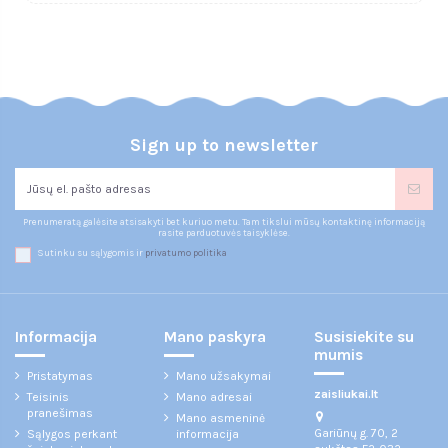
Sign up to newsletter
Prenumeratą galėsite atsisakyti bet kuriuo metu. Tam tikslui mūsų kontaktinę informaciją
rasite parduotuvės taisyklėse.
Sutinku su sąlygomis ir
privatumo politika
Informacija
Mano paskyra
Susisiekite su
mumis
Pristatymas
Mano užsakymai
zaisliukai.lt
Teisinis
Mano adresai
pranešimas
Mano asmeninė
Gariūnų g. 70, 2
Sąlygos perkant
informacija