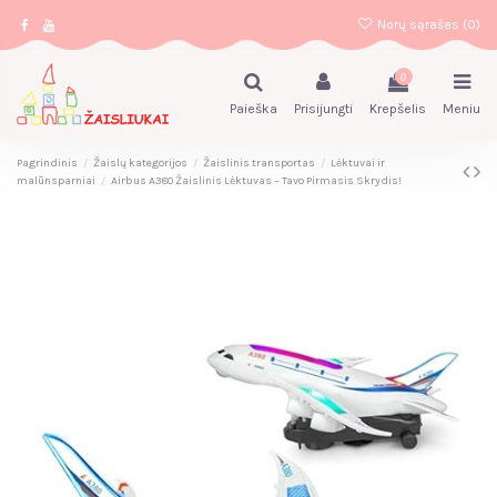
Norų sąrašas (
0
)
0
Paieška
Prisijungti
Krepšelis
Meniu
Pagrindinis
Žaislų kategorijos
Žaislinis transportas
Lėktuvai ir
malūnsparniai
Airbus A380 Žaislinis Lėktuvas – Tavo Pirmasis Skrydis!