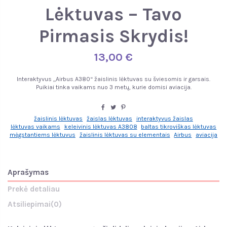
Lėktuvas – Tavo
Pirmasis Skrydis!
13,00 €
Interaktyvus „Airbus A380“ žaislinis lėktuvas su šviesomis ir garsais.
Puikiai tinka vaikams nuo 3 metų, kurie domisi aviacija.
žaislinis lėktuvas
žaislas lėktuvas
interaktyvus žaislas
lėktuvas vaikams
keleivinis lėktuvas A3808
baltas tikroviškas lėktuvas
mėgstantiems lėktuvus
žaislinis lėktuvas su elementais
Airbus
aviacija
Aprašymas
Prekė detaliau
Atsiliepimai
(0)