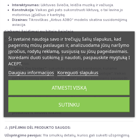
Interaktyvumas:
Lėktuvas šviečia, leidžia muziką ir važiuoja.
Konstrukcija:
Vaikas gali pats sukonstruoti lėktuvą, o tai lavina jo
motorinius įgūdžius ir kantrybę.
Dizainas:
Tikroviškas „Airbus A380“ modelis skatina susidomėjimą
aviacija.
Linksmi žaidimai su kitais žaislais
Ši svetainė naudoja savo ir trečiųjų šalių slapukus, kad
Kad žaidimas būtų dar linksmesnis ir kūrybiškesnis, galite sujungti šį
lėktuvą su kitais turimais žaislais:
pagerintų mūsų paslaugas ir, analizuodama jūsų naršymo
įpročius, rodytų reklamą, susijusią su jūsų pageidavimais.
„Kapibaros Pasaulio Kelionė“:
naudokite
kapibaros lipdukus
kaip
Norėdami duoti sutikimą jį naudoti, paspauskite mygtuką I
„keleivius“, kurie keliauja lėktuvu. Vaikas gali kurti istorijas apie jų
ACEPT.
nuotykius.
„Stitch Oro Uostas“:
sukurkite oro uostą kambaryje, kuriame
Daugiau informacijos
Koreguoti slapukus
pliušiniai „Stitch“
bus „keleiviai“ ar „oro uosto darbuotojai“. Vaikas
gali kurti istoriją apie tai, kaip „Stitch“ padeda keleiviams pasiruošti
skrydžiui.
ATMESTI VISKĄ
„Labubu Kortų Misija“:
„Labubu“ kortelės gali būti „skrydžio bilietai“
ar „slaptos misijos“, kurias reikia įvykdyti keliaujant lėktuvu.
Kiekviena kortelė gali duoti naują užduotį ar maršrutą.
„Greitasis pristatymas“:
šis lėktuvas gali tapti „greitojo maisto
SUTINKU
pristatymo“ transporto priemone. Jis gali „pristatyti“
maisto
produktus iš virtuvės rinkinio
.
⚠
ĮSPĖJIMAI DĖL PRODUKTO SAUGOS:
Užspringimo pavojus:
Yra smulkių detalių, kurios gali sukelti užspringimą.