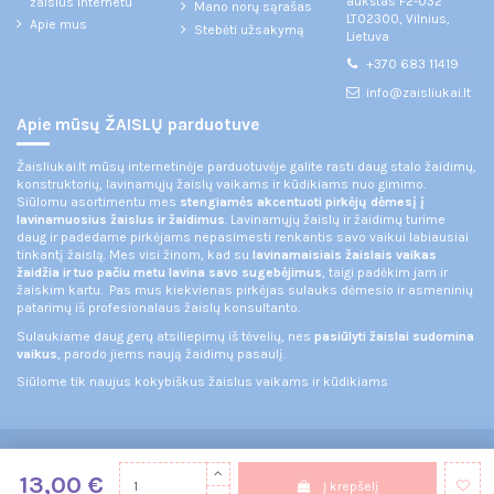
aukštas F2-032
žaislus internetu
Mano norų sąrašas
LT02300, Vilnius,
Apie mus
Stebėti užsakymą
Lietuva
+370 683 11419
info@zaisliukai.lt
Apie mūsų ŽAISLŲ parduotuve
Žaisliukai.lt mūsų internetinėje parduotuvėje galite rasti daug stalo žaidimų,
konstruktorių, lavinamųjų žaislų vaikams ir kūdikiams nuo gimimo.
Siūlomu asortimentu mes
stengiamės akcentuoti pirkėjų dėmesį į
lavinamuosius žaislus ir žaidimus
. Lavinamųjų žaislų ir žaidimų turime
daug ir padedame pirkėjams nepasimesti renkantis savo vaikui labiausiai
tinkantį žaislą. Mes visi žinom, kad su
lavinamaisiais žaislais vaikas
žaidžia ir tuo pačiu metu lavina savo sugebėjimus
, taigi padėkim jam ir
žaiskim kartu. Pas mus kiekvienas pirkėjas sulauks dėmesio ir asmeninių
patarimų iš profesionalaus žaislų konsultanto.
Sulaukiame daug gerų atsiliepimų iš tėvelių, nes
pasiūlyti žaislai sudomina
vaikus
, parodo jiems naują žaidimų pasaulį.
Siūlome tik naujus kokybiškus žaislus vaikams ir kūdikiams
© 2021 Žaisliukai.
Visos teisės saugomos.
13,00 €
Į krepšelį