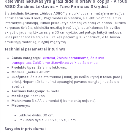
Keleivinis lėktuvas yra graži didelio orlaivio kopija -
Airbus
A380 Žaislinis Lėktuvas – Tavo Pirmasis Skrydis!
Šis
žaislinis lėktuvas „Airbus A380“
yra puiki dovana mažajam aviacijos
entuziastui nuo 3 metų. Pagamintas iš plastiko, šis lėktuvo modelis turi
interaktyvių funkcijų, kurios prikaustys dėmesį valandų valandas. Lėktuvo
korpusas šviečia, skleidžia muziką ir važiuoja, suteikdamas tikroviško
skrydžio jausmą. Lėktuvas yra 30 cm dydžio, tad patogu laikyti rankose.
Prieš pradedant žaisti, vaikui reikės pačiam jį sukonstruoti, o tai lavina
smulkiąją motoriką ir loginį mąstymą.
Techniniai parametrai ir turinys
Žaislo kategorija:
Lėktuvai
,
Žaislai berniukams
,
Žaislinis
transportas
,
Žaidžiame tikroviškos veiklos žaidimus
Produkto tipas:
Žaislinis lėktuvas.
Modelis:
„Airbus A380“.
Judėjimas:
Žaislas atsitrenkia į kliūtį, jis keičia kryptį ir toliau juda į
priekį. Nepamirškite nuimti apsauginį pavaros dangtelį nuo žaislo
apačios.
Amžiaus kategorija:
3+ metai.
Medžiaga:
Plastikas.
Maitinimas:
3 x AA elementai (į komplektą neįeina).
Matmenys:
Lėktuvo dydis: 30 cm.
Pakuotės dydis: 31,5 x 9,5 x 9,5 cm.
Savybės ir privalumai