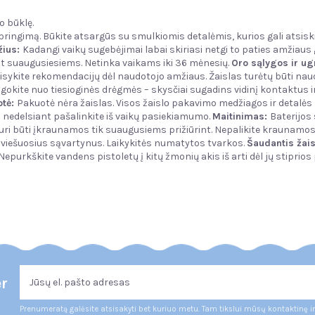
o būklę.
žspringimą. Būkite atsargūs su smulkiomis detalėmis, kurios gali atsisk
ius:
Kadangi vaikų sugebėjimai labai skiriasi netgi to paties amžiaus gr
rint suaugusiesiems. Netinka vaikams iki 36 mėnesių.
Oro sąlygos ir ug
aisykite rekomendacijų dėl naudotojo amžiaus. Žaislas turėtų būti na
gokite nuo tiesioginės drėgmės – skysčiai sugadins vidinį kontaktus i
otė:
Pakuotė nėra žaislas. Visos žaislо pakavimo medžiagos ir detalės nė
s nedelsiant pašalinkite iš vaikų pasiekiamumo.
Maitinimas:
Baterijos 
ri būti įkraunamos tik suaugusiems prižiūrint. Nepalikite kraunamos ba
į viešuosius sąvartynus. Laikykitės numatytos tvarkos.
Šaudantis žais
 Nepurkškite vandens pistoletų į kitų žmonių akis iš arti dėl jų stiprio
er
Prenumeratą galėsite atsisakyti bet kuriuo metu. Tam tikslui mūsų kontaktinę i