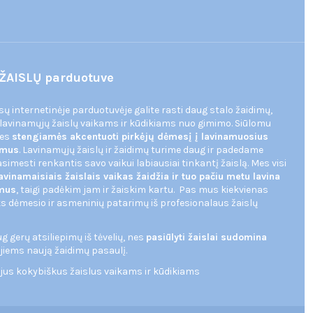
ŽAISLŲ parduotuve
ūsų internetinėje parduotuvėje galite rasti daug stalo žaidimų,
 lavinamųjų žaislų vaikams ir kūdikiams nuo gimimo. Siūlomu
mes
stengiamės akcentuoti pirkėjų dėmesį į lavinamuosius
dimus
. Lavinamųjų žaislų ir žaidimų turime daug ir padedame
imesti renkantis savo vaikui labiausiai tinkantį žaislą. Mes visi
avinamaisiais žaislais vaikas žaidžia ir tuo pačiu metu lavina
imus
, taigi padėkim jam ir žaiskim kartu. Pas mus kiekvienas
s dėmesio ir asmeninių patarimų iš profesionalaus žaislų
 gerų atsiliepimų iš tėvelių, nes
pasiūlyti žaislai sudomina
 jiems naują žaidimų pasaulį.
ujus kokybiškus žaislus vaikams ir kūdikiams