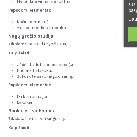
Naudokite visus produktus.
susi
pas
Papildomi elementai:
Dau
Kačiuko rankinė
Visi kosmetikos produktai
Nagų grožio studija
Tikslas:
skatinti kūrybiškumą.
Kaip žaisti:
Uždėkite dirbtinuosius nagus.
Padenkite lakuku.
Sukurkite savo nago dizainą.
Papildomi elementai:
Dirbtiniai nagai
Lakukai
Rankinės tvarkymas
Tikslas:
lavinti tvarkingumą.
Kaip žaisti: