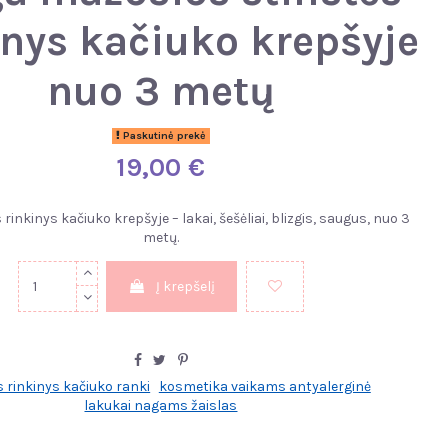
inys kačiuko krepšyje
nuo 3 metų
Paskutinė prekė
19,00 €
 rinkinys kačiuko krepšyje – lakai, šešėliai, blizgis, saugus, nuo 3
metų.
Į krepšelį
ės rinkinys kačiuko ranki
kosmetika vaikams antyalerginė
lakukai nagams žaislas