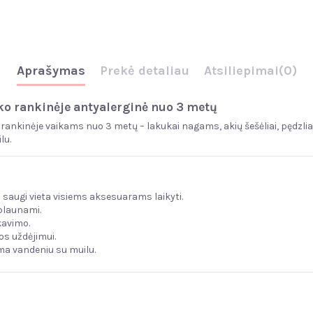
Aprašymas
Prekė detaliau
Atsiliepimai
(0)
uko rankinėje antyalerginė nuo 3 metų
 rankinėje vaikams nuo 3 metų – lakukai nagams, akių šešėliai, pędzliai
lu.
– saugi vieta visiems aksesuarams laikyti.
uplaunami.
kavimo.
os uždėjimui.
a vandeniu su muilu.