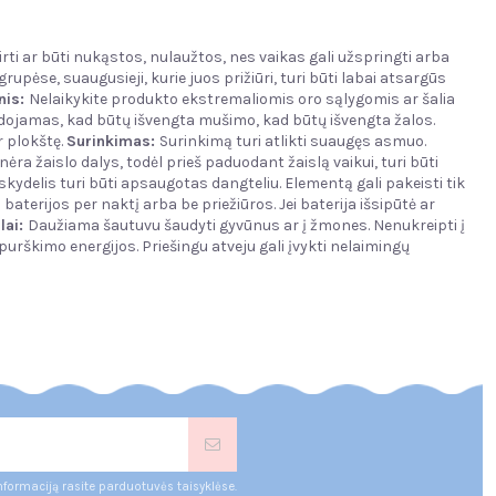
irti ar būti nukąstos, nulaužtos, nes vaikas gali užspringti arba
upėse, suaugusieji, kurie juos prižiūri, turi būti labai atsargūs
nis
:
Nelaikykite produkto ekstremaliomis oro sąlygomis ar šalia
udojamas, kad būtų išvengta mušimo, kad būtų išvengta žalos.
r plokštę.
Surinkimas:
Surinkimą turi atlikti suaugęs asmuo.
ra žaislo dalys, todėl prieš paduodant žaislą vaikui, turi būti
skydelis turi būti apsaugotas dangteliu. Elementą gali pakeisti tik
terijos per naktį arba be priežiūros. Jei baterija išsipūtė ar
lai:
Daužiama šautuvu šaudyti gyvūnus ar į žmones. Nenukreipti į
s purškimo energijos. Priešingu atveju gali įvykti nelaimingų
nformaciją rasite parduotuvės taisyklėse.