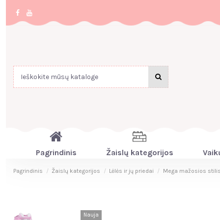
Pagrindinis
Žaislų kategorijos
Vaik
Pagrindinis
Žaislų kategorijos
Lėlės ir jų priedai
Mega mažosios stilis
Nauja