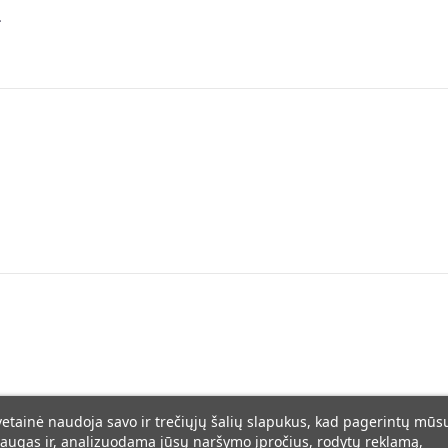
.
vetainė naudoja savo ir trečiųjų šalių slapukus, kad pagerintų mūs
augas ir, analizuodama jūsų naršymo įpročius, rodytų reklamą,