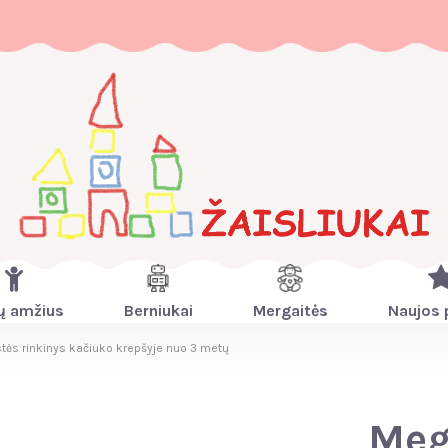
ų amžius
Berniukai
Mergaitės
Naujos 
tės rinkinys kačiuko krepšyje nuo 3 metų
Meg