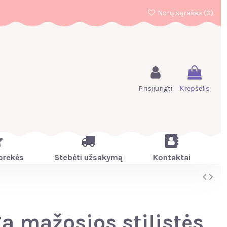
Norų sąrašas (
0
)
Prisijungti
Krepšelis
prekės
Stebėti užsakymą
Kontaktai
a mažosios stilistės