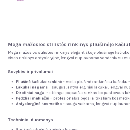
Mega mažosios stilistės rinkinys pliušinėje kači
Mega mažosios stilistės rinkinys elegantiškoje pliušinėje kačiuko
Visas rinkinys antyalerginė, lengvai nuplaunama vandeniu su mui
Savybės ir privalumai
Pliušinė kačiuko rankinė
– miela pliušinė rankinė su kačiuku 
Lakukai nagams
– saugūs, antyalerginiai lakukai, lengvai n
Dirbtiniai nagai
– stilingai papuošia rankas be pastovaus la
Pędzliai makiažui
– profesionalūs pędzliai tiksliam kosmetik
Antyalerginė kosmetika
– saugu vaikams, lengvai nuplaunam
Techniniai duomenys
Rankinė: pliušinė, kačiuko formos