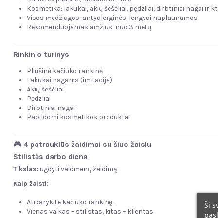
Kosmetika: lakukai, akių šešėliai, pędzliai, dirbtiniai nagai ir kt
Visos medžiagos: antyalerginės, lengvai nuplaunamos
Rekomenduojamas amžius: nuo 3 metų
Rinkinio turinys
Pliušinė kačiuko rankinė
Lakukai nagams (imitacija)
Akių šešėliai
Pędzliai
Dirbtiniai nagai
Papildomi kosmetikos produktai
🎮 4 patrauklūs žaidimai su šiuo žaislu
Stilistės darbo diena
Tikslas:
ugdyti vaidmenų žaidimą.
Kaip žaisti:
Atidarykite kačiuko rankinę.
Ši s
Vienas vaikas – stilistas, kitas – klientas.
pasl