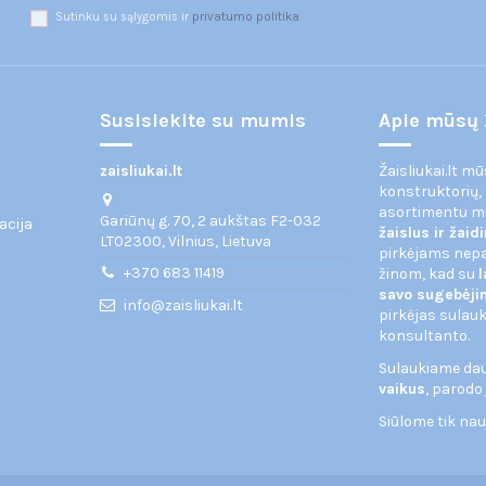
Sutinku su sąlygomis ir
privatumo politika
Susisiekite su mumis
Apie mūsų 
zaisliukai.lt
Žaisliukai.lt m
konstruktorių,
asortimentu 
Gariūnų g. 70, 2 aukštas F2-032
acija
žaislus ir žai
LT02300, Vilnius, Lietuva
pirkėjams nepas
+370 683 11419
žinom, kad su
l
savo sugebėj
info@zaisliukai.lt
pirkėjas sulauk
konsultanto.
Sulaukiame daug
vaikus
, parodo
Siūlome tik na