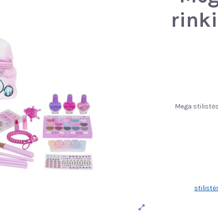
rink
Mega stilistės
stilist