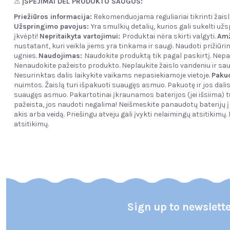
⚠
ĮSPĖJIMAI DĖL PRODUKTO SAUGOS:
Priežiūros informacija:
Rekomenduojama reguliariai tikrinti žaisl
Užspringimo pavojus:
Yra smulkių detalių, kurios gali sukelti u
įkvėpti!
Nepritaikyta vartojimui:
Produktai nėra skirti valgyti.
Amž
nustatant, kuri veikla jiems yra tinkama ir saugi. Naudoti prižiū
ugnies.
Naudojimas:
Naudokite produktą tik pagal paskirtį. Nep
Nenaudokite pažeisto produkto. Neplaukite žaislo vandeniu ir sau
Nesurinktas dalis laikykite vaikams nepasiekiamoje vietoje.
Paku
nuimtos. Žaislą turi išpakuoti suaugęs asmuo. Pakuotę ir jos dali
suaugęs asmuo. Pakartotinai įkraunamos baterijos (jei išsiima) tu
pažeista, jos naudoti negalima! Neišmeskite panaudotų baterijų 
akis arba veidą. Priešingu atveju gali įvykti nelaimingų atsitikimų.
atsitikimų.
Sign up to newslett