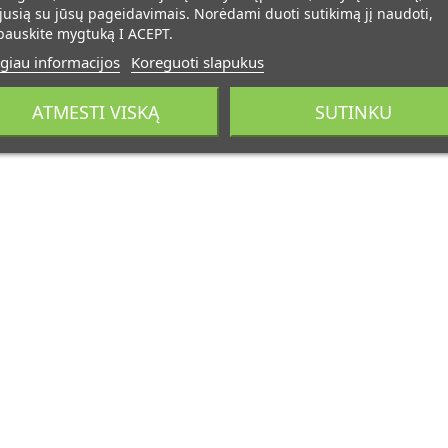
jusią su jūsų pageidavimais. Norėdami duoti sutikimą jį naudoti,
pauskite mygtuką I ACEPT.
giau informacijos
Koreguoti slapukus
ATMESTI VISKĄ
SUTINKU