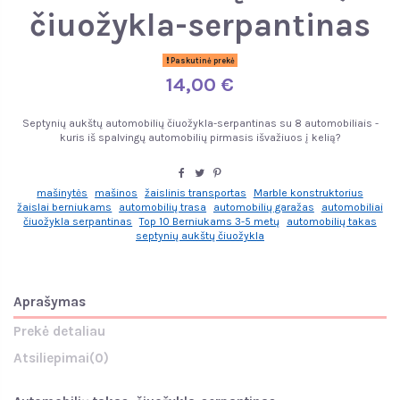
čiuožykla-serpantinas
Paskutinė prekė
14,00 €
Septynių aukštų automobilių čiuožykla-serpantinas su 8 automobiliais -
kuris iš spalvingų automobilių pirmasis išvažiuos į kelią?
mašinytės
mašinos
žaislinis transportas
Marble konstruktorius
žaislai berniukams
automobilių trasa
automobilių garažas
automobiliai
čiuožykla serpantinas
Top 10 Berniukams 3-5 metų
automobilių takas
septynių aukštų čiuožykla
Aprašymas
Prekė detaliau
Atsiliepimai
(0)