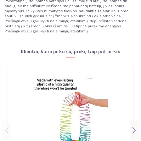
Pakartotinai įkraunamos baterijos (jei išsiima) turi būti įkraunamos tik
suaugusiems prižiūrint. Neišmeskite panaudotų baterijų į viešuosius
sąvartynus. Laikykitės numatytos tvarkos.
Šaudantis žaislai:
Daužiama
šautuvu šaudyti gyvūnus ar į žmones. Nenukreipti į akis arba veidą.
Priešingu atveju gali įvykti nelaimingų atsitikimų. Nepurkškite vandens
pistoletų į kitų žmonių akis iš arti dėl jų stiprios purškimo energijos.
Priešingu atveju gali įvykti nelaimingų atsitikimų.
Klientai, kurie pirko šią prekę taip pat pirko: