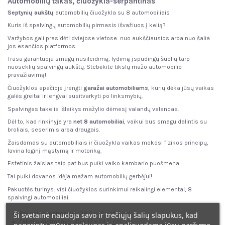
Automobilių takas, čiuožykla-serpantinas
Septynių aukštų
automobilių čiuožykla su 8 automobiliais
Kuris iš spalvingų automobilių pirmasis išvažiuos į kelią?
Varžybos gali prasidėti dviejose vietose: nuo aukščiausios arba nuo šalia
jos esančios platformos.
Trasa garantuoja smagų nusileidimą, lydimą įspūdingų šuolių tarp
nuoseklių spalvingų aukštų. Stebėkite tikslų mažo automobilio
pravažiavimą!
Čiuožyklos apačioje įrengti
garažai automobiliams
, kurių dėka jūsų vaikas
galės greitai ir lengvai susitvarkyti po linksmybių.
Spalvingas takelis išlaikys mažylio dėmesį valandų valandas.
Dėl to, kad rinkinyje yra
net 8 automobiliai
, vaikui bus smagu dalintis su
broliais, seserimis arba draugais.
Žaisdamas su automobiliais ir čiuožykla vaikas mokosi fizikos principų,
lavina loginį mąstymą ir motoriką.
Estetinis žaislas taip pat bus puiki vaiko kambario puošmena.
Tai puiki dovanos idėja mažam automobilių gerbėjui!
Pakuotės turinys: visi čiuožyklos surinkimui reikalingi elementai, 8
spalvingi automobiliai.
Pakuotės matmenys: 38,5 x 12 x 14,5 cm
Ši svetainė naudoja savo ir trečiųjų šalių slapukus, kad
Takelio matmenys: 30 x 12 x 44,5 cm