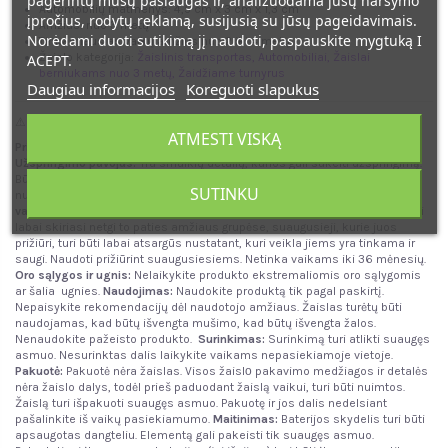
pagerintų mūsų paslaugas ir, analizuodama jūsų naršymo
Automobilių matmenys: 4,5 cm x 3 cm x 1,3 cm
įpročius, rodytų reklamą, susijusią su jūsų pageidavimais.
Amžius: nuo 3 metų
Norėdami duoti sutikimą jį naudoti, paspauskite mygtuką I
Tinkamiausias vaikų amžius nuo 2 iki 4 metų.
Žaislo kategorija:
Žaislinis transportas
,
Automobiliai
,
Žaislai
ACEPT.
berniukams nuo 3 metų
,
Žaidžiame turnyrus
Daugiau informacijos
Koreguoti slapukus
⚠
ĮSPĖJIMAI DĖL PRODUKTO SAUGOS:
ATMESTI VISKĄ
Priežiūros informacija:
Rekomenduojama reguliariai tikrinti žaislo būklę.
Užspringimo pavojus:
Yra smulkių detalių, kurios gali sukelti užspringimą.
Būkite atsargūs su smulkiomis detalėmis, kurios gali atsiskirti ar būti
SUTINKU
nukąstos, nulaužtos, nes vaikas gali užspringti arba įkvėpti!
Nepritaikyta
vartojimui:
Produktai nėra skirti valgyti.
Amžius:
Kadangi vaikų sugebėjimai
labai skiriasi netgi to paties amžiaus grupėse, suaugusieji, kurie juos
prižiūri, turi būti labai atsargūs nustatant, kuri veikla jiems yra tinkama ir
saugi. Naudoti prižiūrint suaugusiesiems. Netinka vaikams iki 36 mėnesių.
Oro sąlygos ir ugnis
:
Nelaikykite produkto ekstremaliomis oro sąlygomis
ar šalia ugnies.
Naudojimas:
Naudokite produktą tik pagal paskirtį.
Nepaisykite rekomendacijų dėl naudotojo amžiaus. Žaislas turėtų būti
naudojamas, kad būtų išvengta mušimo, kad būtų išvengta žalos.
Nenaudokite pažeisto produkto.
Surinkimas:
Surinkimą turi atlikti suaugęs
asmuo. Nesurinktas dalis laikykite vaikams nepasiekiamoje vietoje.
Pakuotė:
Pakuotė nėra žaislas. Visos žaislо pakavimo medžiagos ir detalės
nėra žaislo dalys, todėl prieš paduodant žaislą vaikui, turi būti nuimtos.
Žaislą turi išpakuoti suaugęs asmuo. Pakuotę ir jos dalis nedelsiant
pašalinkite iš vaikų pasiekiamumo.
Maitinimas:
Baterijos skydelis turi būti
apsaugotas dangteliu. Elementą gali pakeisti tik suaugęs asmuo.