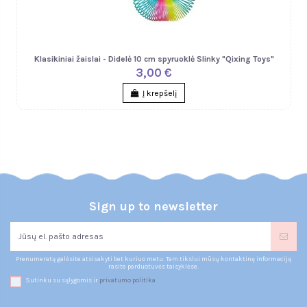
Klasikiniai žaislai - Didelė 10 cm spyruoklė Slinky "Qixing Toys"
3,00 €
Į krepšelį
Sign up to newsletter
Prenumeratą galėsite atsisakyti bet kuriuo metu. Tam tikslui mūsų kontaktinę informaciją
rasite parduotuvės taisyklėse.
Sutinku su sąlygomis ir
privatumo politika