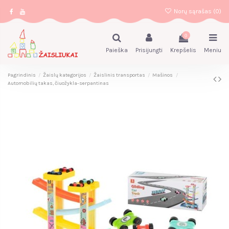
Norų sąrašas (
0
)
0
Paieška
Prisijungti
Krepšelis
Meniu
Pagrindinis
Žaislų kategorijos
Žaislinis transportas
Mašinos
Automobilių takas, čiuožykla-serpantinas