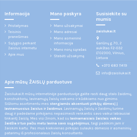
Informacija
Mano paskyra
Susisiekite su
mumis
Pristatymas
Mano užsakymai
zaisliukai.lt
Teisinis
Mano adresai
pranešimas
Mano asmeninė
Gariūnų g. 70, 2
Sąlygos perkant
informacija
aukštas F2-032
žaislus internetu
Mano norų sąrašas
LT02300, Vilnius,
Apie mus
Stebėti užsakymą
Lietuva
+370 683 11419
info@zaisliukai.lt
Apie mūsų ŽAISLŲ parduotuve
Žaisliukai.lt mūsų internetinėje parduotuvėje galite rasti daug stalo žaidimų,
konstruktorių, lavinamųjų žaislų vaikams ir kūdikiams nuo gimimo.
Siūlomu asortimentu mes
stengiamės akcentuoti pirkėjų dėmesį į
lavinamuosius žaislus ir žaidimus
. Lavinamųjų žaislų ir žaidimų turime
daug ir padedame pirkėjams nepasimesti renkantis savo vaikui labiausiai
tinkantį žaislą. Mes visi žinom, kad su
lavinamaisiais žaislais vaikas
žaidžia ir tuo pačiu metu lavina savo sugebėjimus
, taigi padėkim jam ir
žaiskim kartu. Pas mus kiekvienas pirkėjas sulauks dėmesio ir asmeninių
patarimų iš profesionalaus žaislų konsultanto.