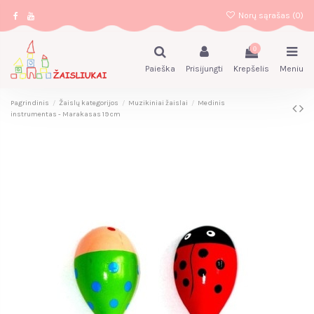
Norų sąrašas (
0
)
0
Paieška
Prisijungti
Krepšelis
Meniu
Pagrindinis
Žaislų kategorijos
Muzikiniai žaislai
Medinis
instrumentas - Marakasas 19 cm