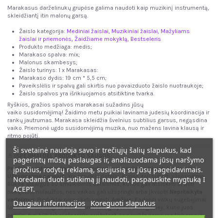
Marakasus darželinukų grupėse galima naudoti kaip muzikinį instrumentą,
skleidžiantį itin malonų garsą.
Žaislo kategorija:
Mediniai žaislai
,
Muzikiniai žaislai
,
Mažyliams
žaislai ir priemonės
,
Žaidžiame mokyklą,
Bestseleris
Produkto medžiaga: medis;
Marakaso spalva: mix;
Malonus skambesys;
Žaislo turinys: 1 x Marakasas:
Marakaso dydis: 19 cm * 5,5 cm;
Paveikslėlis ir spalvą gali skirtis nuo pavaizduoto žaislo nuotraukoje;
Žaislo spalvos yra išrikiuojamos
atsitiktine tvarka.
Ryškios, gražios spalvos marakasai sužadins jūsų
vaiko susidomėjimą! Žaidimo metu puikiai lavinama judesių koordinacija ir
rankų jautrumas. Marakasa skleidžia švelnius subtilius garsus, negąsdina
vaiko. Priemonė ugdo susidomėjimą muzika, nuo mažens lavina klausą ir
ritmo pojūtį.
Ši svetainė naudoja savo ir trečiųjų šalių slapukus, kad
⚠
ĮSPĖJIMAI DĖL PRODUKTO SAUGOS:
pagerintų mūsų paslaugas ir, analizuodama jūsų naršymo
įpročius, rodytų reklamą, susijusią su jūsų pageidavimais.
Priežiūros informacija:
Rekomenduojama reguliariai tikrinti žaislo būklę.
Užspringimo pavojus:
Yra smulkių detalių, kurios gali sukelti užspringimą.
Norėdami duoti sutikimą jį naudoti, paspauskite mygtuką I
Būkite atsargūs su smulkiomis detalėmis, kurios gali atsiskirti ar būti
ACEPT.
nukąstos, nulaužtos, nes vaikas gali užspringti arba įkvėpti!
Nepritaikyta
vartojimui:
Produktai nėra skirti valgyti.
Amžius:
Kadangi vaikų sugebėjimai
Daugiau informacijos
Koreguoti slapukus
labai skiriasi netgi to paties amžiaus grupėse, suaugusieji, kurie juos
prižiūri, turi būti labai atsargūs nustatant, kuri veikla jiems yra tinkama ir