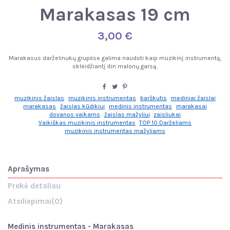
Marakasas 19 cm
3,00 €
Marakasus darželinukų grupėse galima naudoti kaip muzikinį instrumentą,
skleidžiantį itin malonų garsą.
muzikinis žaislas
muzikinis instrumentas
barškutis
mediniai žaislai
marakasas
žaislas kūdikiui
medinis instrumentas
marakasai
dovanos vaikams
žaislas mažyliui
zaisliukai
Vaikiškas muzikinis instrumentas
TOP 10 Darželiams
muzikinis instrumentas mažyliams
Aprašymas
Prekė detaliau
Atsiliepimai
(0)
Medinis instrumentas - Marakasas