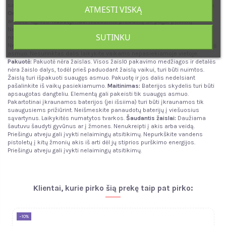
saugi. Naudoti prižiūrint suaugusiesiems. Netinka vaikams iki 36 mėnesių.
ATMESTI VISKĄ
Oro sąlygos ir ugnis
:
Nelaikykite produkto ekstremaliomis oro sąlygomis
ar šalia ugnies.
Naudojimas:
Naudokite produktą tik pagal paskirtį.
Nepaisykite rekomendacijų dėl naudotojo amžiaus. Žaislas turėtų būti
SUTINKU
naudojamas, kad būtų išvengta mušimo, kad būtų išvengta žalos.
Nenaudokite pažeisto produkto.
Surinkimas:
Surinkimą turi atlikti suaugęs
asmuo. Nesurinktas dalis laikykite vaikams nepasiekiamoje vietoje.
Pakuotė:
Pakuotė nėra žaislas. Visos žaislо pakavimo medžiagos ir detalės
nėra žaislo dalys, todėl prieš paduodant žaislą vaikui, turi būti nuimtos.
Žaislą turi išpakuoti suaugęs asmuo. Pakuotę ir jos dalis nedelsiant
pašalinkite iš vaikų pasiekiamumo.
Maitinimas:
Baterijos skydelis turi būti
apsaugotas dangteliu. Elementą gali pakeisti tik suaugęs asmuo.
Pakartotinai įkraunamos baterijos (jei išsiima) turi būti įkraunamos tik
suaugusiems prižiūrint. Neišmeskite panaudotų baterijų į viešuosius
sąvartynus. Laikykitės numatytos tvarkos.
Šaudantis žaislai:
Daužiama
šautuvu šaudyti gyvūnus ar į žmones. Nenukreipti į akis arba veidą.
Priešingu atveju gali įvykti nelaimingų atsitikimų. Nepurkškite vandens
pistoletų į kitų žmonių akis iš arti dėl jų stiprios purškimo energijos.
Priešingu atveju gali įvykti nelaimingų atsitikimų.
Klientai, kurie pirko šią prekę taip pat pirko:
−10%