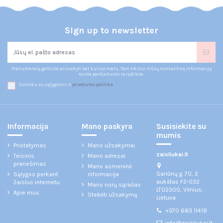
Sign up to newsletter
Prenumeratą galėsite atsisakyti bet kuriuo metu. Tam tikslui mūsų kontaktinę informaciją
rasite parduotuvės taisyklėse.
Sutinku su sąlygomis ir
privatumo politika
Informacija
Mano paskyra
Susisiekite su
mumis
Pristatymas
Mano užsakymai
zaisliukai.lt
Teisinis
Mano adresai
pranešimas
Mano asmeninė
Gariūnų g. 70, 2
Sąlygos perkant
informacija
aukštas F2-032
žaislus internetu
Mano norų sąrašas
LT02300, Vilnius,
Apie mus
Stebėti užsakymą
Lietuva
+370 683 11419
info@zaisliukai.lt