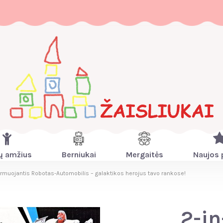
ų amžius
Berniukai
Mergaitės
Naujos 
ormuojantis Robotas-Automobilis – galaktikos herojus tavo rankose!
2-in