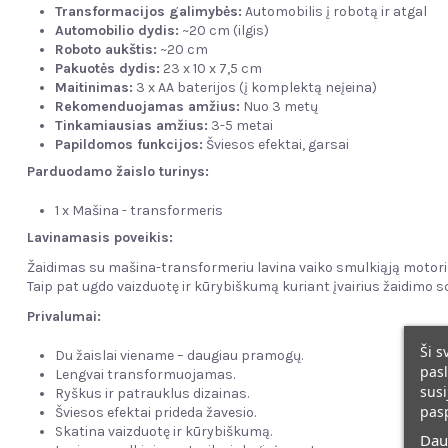
Transformacijos galimybės:
Automobilis į robotą ir atgal
Automobilio dydis:
~20 cm (ilgis)
Roboto aukštis:
~20 cm
Pakuotės dydis:
23 x 10 x 7,5 cm
Maitinimas:
3 x AA baterijos (į komplektą neįeina)
Rekomenduojamas amžius:
Nuo 3 metų
Tinkamiausias amžius:
3-5 metai
Papildomos funkcijos:
Šviesos efektai, garsai
Parduodamo žaislo turinys:
1 x Mašina - transformeris
Lavinamasis poveikis:
Žaidimas su mašina-transformeriu lavina vaiko smulkiąją motor
Taip pat ugdo vaizduotę ir kūrybiškumą kuriant įvairius žaidimo s
Privalumai:
Ši s
Du žaislai viename – daugiau pramogų.
pasl
Lengvai transformuojamas.
susi
Ryškus ir patrauklus dizainas.
pas
Šviesos efektai prideda žavesio.
Skatina vaizduotę ir kūrybiškumą.
Dau