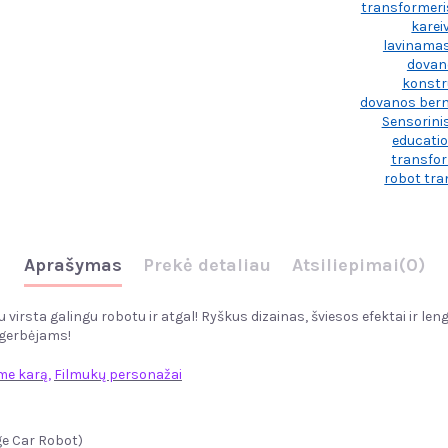
transformeri
karei
lavinamas
dovan
konstr
dovanos ber
Sensorinis
educatio
transfo
robot tr
Aprašymas
Prekė detaliau
Atsiliepimai
(0)
u virsta galingu robotu ir atgal! Ryškus dizainas, šviesos efektai ir
 gerbėjams!
me karą,
Filmukų personažai
ge Car Robot)