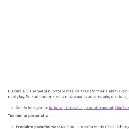
Du žaislai viename! Ši nuostabi mašina-transformeris akimirksni
nuotykių. Puikus pasirinkimas mažiesiems automobilių ir robotų
Žaislo kategorija:
Robotai, kareivėliai, transformeriai,
Žaidžia
Techniniai parametrai:
Produkto pavadinimas:
Mašina - transformeris (2-in-1 Chan