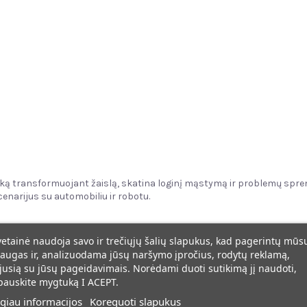
iką transformuojant žaislą, skatina loginį mąstymą ir problemų sp
cenarijus su automobiliu ir robotu.
vetainė naudoja savo ir trečiųjų šalių slapukus, kad pagerintų mūs
augas ir, analizuodama jūsų naršymo įpročius, rodytų reklamą,
jusią su jūsų pageidavimais. Norėdami duoti sutikimą jį naudoti,
pauskite mygtuką I ACEPT.
giau informacijos
Koreguoti slapukus