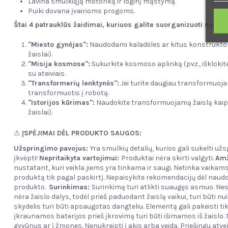
Lavina smulkiąją motoriką ir loginį mąstymą.
Puiki dovana įvairioms progoms.
Štai 4 patrauklūs žaidimai, kuriuos galite suorganizuoti namuos
"Miesto gynėjas":
Naudodami kaladėles ar kitus konstruktori
žaislai).
"Misija kosmose":
Sukurkite kosmoso aplinką (pvz., išklokit
su ateiviais.
"Transformerių lenktynės":
Jei turite daugiau transformuojam
transformuotis į robotą.
"Istorijos kūrimas":
Naudokite transformuojamą žaislą kaip pagr
žaislai).
⚠
ĮSPĖJIMAI DĖL PRODUKTO SAUGOS:
Užspringimo pavojus:
Yra smulkių detalių, kurios gali sukelti u
įkvėpti!
Nepritaikyta vartojimui:
Produktai nėra skirti valgyti.
Amž
nustatant, kuri veikla jiems yra tinkama ir saugi. Netinka vaikams
produktą tik pagal paskirtį. Nepaisykite rekomendacijų dėl naud
produkto.
Surinkimas:
Surinkimą turi atlikti suaugęs asmuo. Nes
nėra žaislo dalys, todėl prieš paduodant žaislą vaikui, turi būti 
skydelis turi būti apsaugotas dangteliu. Elementą gali pakeisti t
įkraunamos baterijos prieš įkrovimą turi būti išimamos iš žaislo
gyvūnus ar į žmones. Nenukreipti į akis arba veidą. Priešingu atvej