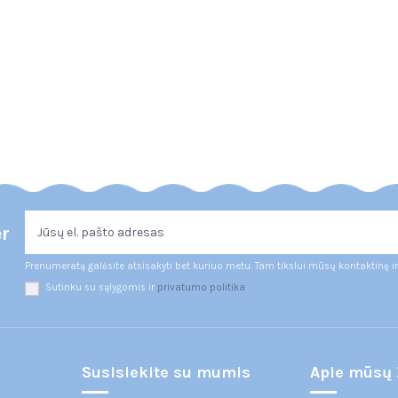
er
Prenumeratą galėsite atsisakyti bet kuriuo metu. Tam tikslui mūsų kontaktinę i
Sutinku su sąlygomis ir
privatumo politika
Susisiekite su mumis
Apie mūsų 