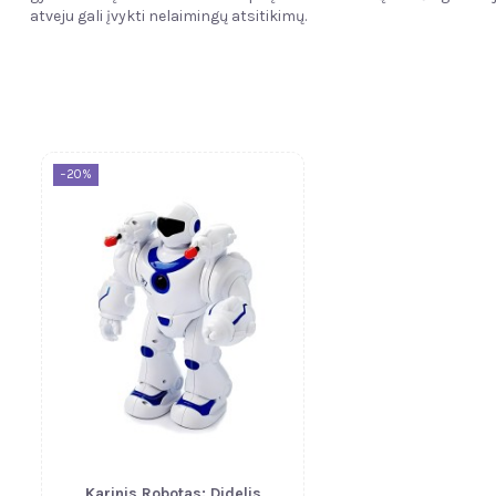
atveju gali įvykti nelaimingų atsitikimų.
−20%
Karinis Robotas: Didelis