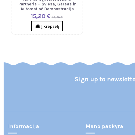
Partneris – Šviesa, Garsas ir
Automatinė Demonstracija
15,20 €
19,00 €
Į krepšelį
Sign up to newslett
Informacija
Mano paskyra