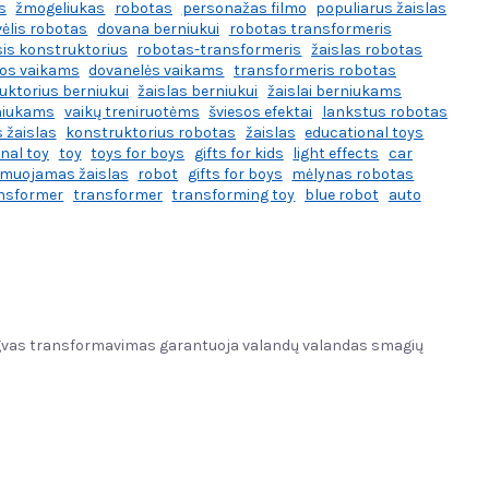
s
žmogeliukas
robotas
personažas filmo
populiarus žaislas
vėlis robotas
dovana berniukui
robotas transformeris
is konstruktorius
robotas-transformeris
žaislas robotas
os vaikams
dovanelės vaikams
transformeris robotas
uktorius berniukui
žaislas berniukui
žaislai berniukams
niukams
vaikų treniruotėms
šviesos efektai
lankstus robotas
 žaislas
konstruktorius robotas
žaislas
educational toys
nal toy
toy
toys for boys
gifts for kids
light effects
car
rmuojamas žaislas
robot
gifts for boys
mėlynas robotas
ansformer
transformer
transforming toy
blue robot
auto
 lengvas transformavimas garantuoja valandų valandas smagių