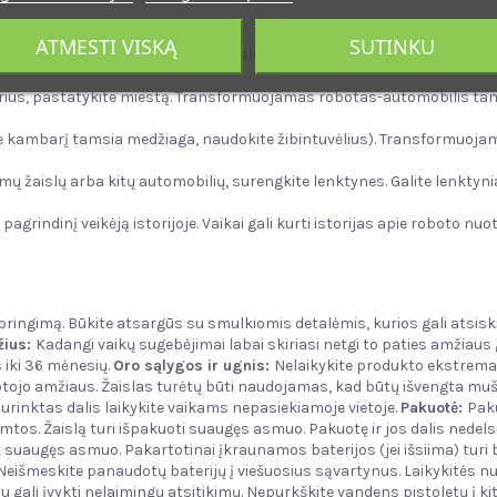
ATMESTI VISKĄ
SUTINKU
e su šiuo transformuojančiu žaislu ir kitais žaislais:
us, pastatykite miestą. Transformuojamas robotas-automobilis tampa 
e kambarį tamsia medžiaga, naudokite žibintuvėlius). Transformuojamas
ų žaislų arba kitų automobilių, surengkite lenktynes. Galite lenktyni
indinį veikėją istorijoje. Vaikai gali kurti istorijas apie roboto nuotyk
žspringimą. Būkite atsargūs su smulkiomis detalėmis, kurios gali atsiski
ius:
Kadangi vaikų sugebėjimai labai skiriasi netgi to paties amžiaus gr
 iki 36 mėnesių.
Oro sąlygos ir ugnis
:
Nelaikykite produkto ekstremal
otojo amžiaus. Žaislas turėtų būti naudojamas, kad būtų išvengta muš
urinktas dalis laikykite vaikams nepasiekiamoje vietoje.
Pakuotė:
Paku
nuimtos. Žaislą turi išpakuoti suaugęs asmuo. Pakuotę ir jos dalis nede
ik suaugęs asmuo. Pakartotinai įkraunamos baterijos (jei išsiima) turi
. Neišmeskite panaudotų baterijų į viešuosius sąvartynus. Laikykitės 
u gali įvykti nelaimingų atsitikimų. Nepurkškite vandens pistoletų į kit