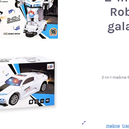
Rob
gal
2-in-1 mašina-
mašina
tra