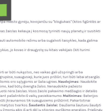
miesto gynėju, kovojančiu su "blogiukais" (kitos figūrėlės ar
 žaislas keliauja į kosmosą tyrinėti naujų planetų ir susitikti
auti automobilio režimu arba sugalvoti taisykles, kada galima
ius, jo kovas ir draugystę su kitais veikėjais (kiti turimi
rti ar būti nukąstos, nes vaikas gali užspringti arba
upėse, suaugusieji, kurie juos prižiūri, turi būti labai atsargūs
iomis oro sąlygomis ar šalia ugnies.
Naudojimas:
Naudokite
imo, kad būtų išvengta žalos. Nenaudokite pažeisto
otė nėra žaislas. Visos žaislо pakavimo medžiagos ir detalės
lsiant pašalinkite iš vaikų pasiekiamumo.
Maitinimas:
Baterijos
 būti įkraunamos tik suaugusiems prižiūrint. Pakartotinai
numatytos tvarkos.
Šaudantis žaislai:
Daužiama šautuvu šaudyti
ų žmonių akis iš arti dėl jų stiprios purškimo energijos. Priešingu