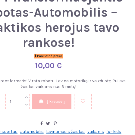
otas-Automobilis –
aktikos herojus tavo
rankose!
Paskutinė prekė
10,00 €
transformeris! Virsta robotu. Lavina motoriką ir vaizduotę. Puikus
žaislas vaikams nuo 3 metų!
Į krepšelį
nsportas
automobilis
lavinamasis žaislas
vaikams
for kids