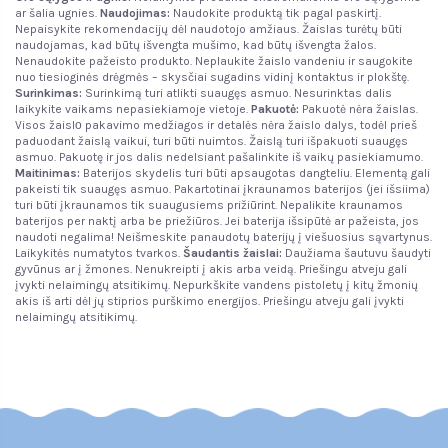
ar šalia ugnies.
Naudojimas:
Naudokite produktą tik pagal paskirtį.
Nepaisykite rekomendacijų dėl naudotojo amžiaus. Žaislas turėtų būti
naudojamas, kad būtų išvengta mušimo, kad būtų išvengta žalos.
Nenaudokite pažeisto produkto. Neplaukite žaislo vandeniu ir saugokite
nuo tiesioginės drėgmės – skysčiai sugadins vidinį kontaktus ir plokštę.
Surinkimas:
Surinkimą turi atlikti suaugęs asmuo. Nesurinktas dalis
laikykite vaikams nepasiekiamoje vietoje.
Pakuotė:
Pakuotė nėra žaislas.
Visos žaislо pakavimo medžiagos ir detalės nėra žaislo dalys, todėl prieš
paduodant žaislą vaikui, turi būti nuimtos. Žaislą turi išpakuoti suaugęs
asmuo. Pakuotę ir jos dalis nedelsiant pašalinkite iš vaikų pasiekiamumo.
Maitinimas:
Baterijos skydelis turi būti apsaugotas dangteliu. Elementą gali
pakeisti tik suaugęs asmuo. Pakartotinai įkraunamos baterijos (jei išsiima)
turi būti įkraunamos tik suaugusiems prižiūrint. Nepalikite kraunamos
baterijos per naktį arba be priežiūros. Jei baterija išsipūtė ar pažeista, jos
naudoti negalima! Neišmeskite panaudotų baterijų į viešuosius sąvartynus.
Laikykitės numatytos tvarkos.
Šaudantis žaislai:
Daužiama šautuvu šaudyti
gyvūnus ar į žmones. Nenukreipti į akis arba veidą. Priešingu atveju gali
įvykti nelaimingų atsitikimų. Nepurkškite vandens pistoletų į kitų žmonių
akis iš arti dėl jų stiprios purškimo energijos. Priešingu atveju gali įvykti
nelaimingų atsitikimų.