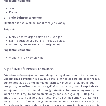
Papildomi elementai:
2 kijai
Kreda
Biliardo šeimos turnyras
Tikslas:
skatinti sveikos konkurencijos dvasią.
Kaip žaisti:
Kiekvienas žaidėjas žaidžia po 3 partijas.
Laimi daugiausiai partijų laimėjęs žaidėjas.
Aptarkite, kokios taktikos padėjo laimėti.
Papildomi elementai:
Visas biliardo komplektas
⚠
ĮSPĖJIMAI DĖL PRODUKTO SAUGOS:
Priežiūros informacija:
Rekomenduojama reguliariai tikrinti žaislo būklę.
Užspringimo pavojus:
Yra smulkių detalių, kurios gali sukelti užspringimą.
Būkite atsargūs su smulkiomis detalėmis, kurios gali atsiskirti ar būti
nukąstos, nulaužtos, nes vaikas gali užspringti arba įkvėpti!
Nepritaikyta
vartojimui:
Produktai nėra skirti valgyti.
Amžius:
Kadangi vaikų sugebėjimai
labai skiriasi netgi to paties amžiaus grupėse, suaugusieji, kurie juos
prižiūri, turi būti labai atsargūs nustatant, kuri veikla jiems yra tinkama ir
saugi. Naudoti prižiūrint suaugusiesiems. Netinka vaikams iki 36 mėnesių.
Oro sąlygos ir ugnis
:
Nelaikykite produkto ekstremaliomis oro sąlygomis