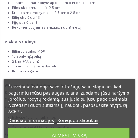
Trikampio matmenys: apie 14 cm x 14 cm x 14 cm
Bilės skersmuo: apie 2,5 cm
Kreidos matmenys: apie 2,5 cm x 2,5 cm
Bilių skaičius: 16
Kijų skaičius: 2
Rekomenduojamas amžius: nuo 8 metų
Rinkinio turinys
Biliardo stalas MDF
16 spalvingų bilių
2 kijai (47,5 cm)
Trikampis bilėms išdėstyti
Kreda kijo galui
🎮 4 patrauklūs žaidimai su šiuo žaislu
Ši svetainė naudoja savo ir trečiųjų šalių slapukus, kad
pagerintų mūsų paslaugas ir, analizuodama jūsų naršymo
Klasikinis biliardas
įpročius, rodytų reklamą, susijusią su jūsų pageidavimais.
Tikslas:
išmokti biliardo taisykles.
Norėdami duoti sutikimą jį naudoti, paspauskite mygtuką I
Kaip žaisti:
ACEPT.
Išdėkite 15 bilių į trikampį.
Daugiau informacijos
Koreguoti slapukus
Paleiskite balta bile ir pataikykite į rinkinį.
Žaiskite pagal klasikines taisykles.
ATMESTI VISKĄ
Papildomi elementai: