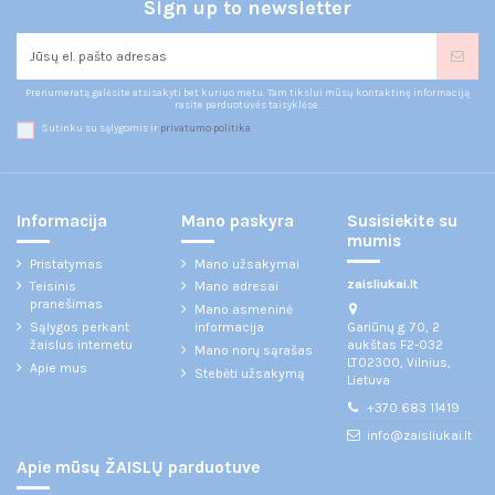
Sign up to newsletter
Prenumeratą galėsite atsisakyti bet kuriuo metu. Tam tikslui mūsų kontaktinę informaciją
rasite parduotuvės taisyklėse.
Sutinku su sąlygomis ir
privatumo politika
Informacija
Mano paskyra
Susisiekite su
mumis
Pristatymas
Mano užsakymai
zaisliukai.lt
Teisinis
Mano adresai
pranešimas
Mano asmeninė
Gariūnų g. 70, 2
Sąlygos perkant
informacija
aukštas F2-032
žaislus internetu
Mano norų sąrašas
LT02300, Vilnius,
Apie mus
Stebėti užsakymą
Lietuva
+370 683 11419
info@zaisliukai.lt
Apie mūsų ŽAISLŲ parduotuve