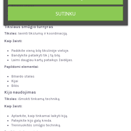
Biliardo stalas
16 bilių
SUTINKU
2 kijai
Trikampis
Tikslaus smūgio turnyras
Tikslas:
lavinti tikslumą ir koordinaciją.
Kaip žaisti:
Padėkite vieną bilę tikslinėje vietoje.
Bandykite pataikyti tik į tą bilę.
Laimi daugiau kartų pataikęs žaidėjas.
Papildomi elementai:
Biliardo stalas
Kijai
Bilės
Kijo naudojimas
Tikslas:
išmokti tinkamą techniką.
Kaip žaisti:
Aptarkite, kaip tinkamai laikyti kiją.
Patepkite kijo galą kreda.
Treniruokitės smūgio techniką.