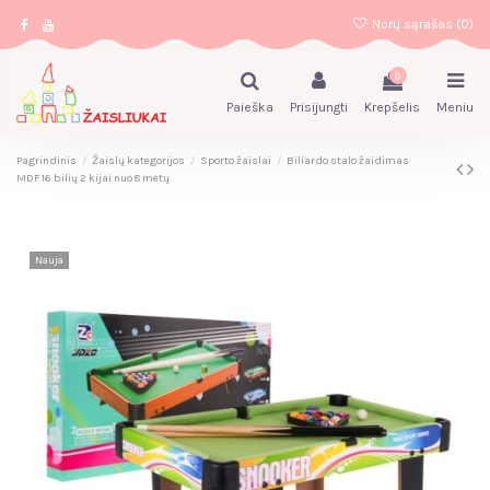
Norų sąrašas (
0
)
0
Paieška
Prisijungti
Krepšelis
Meniu
Pagrindinis
Žaislų kategorijos
Sporto žaislai
Biliardo stalo žaidimas
MDF 16 bilių 2 kijai nuo 8 metų
Nauja