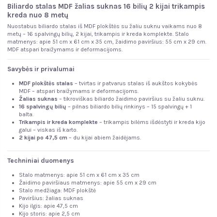
Biliardo stalas MDF žalias suknas 16 bilių 2 kijai trikampis
kreda nuo 8 metų
Nuostabus biliardo stalas iš MDF plokštės su žaliu suknu vaikams nuo 8
metų – 16 spalvingų bilių, 2 kijai, trikampis ir kreda komplekte. Stalo
matmenys: apie 51 cm x 61 cm x 35 cm, žaidimo paviršius: 55 cm x 29 cm.
MDF atspari braižymams ir deformacijoms.
Savybės ir privalumai
MDF plokštės stalas
– tvirtas ir patvarus stalas iš aukštos kokybės
MDF – atspari braižymams ir deformacijoms.
Žalias suknas
– tikroviškas biliardo žaidimo paviršius su žaliu suknu.
16 spalvingų bilių
– pilnas biliardo bilių rinkinys – 15 spalvingų + 1
balta.
Trikampis ir kreda komplekte
– trikampis bilėms išdėstyti ir kreda kijo
galui – viskas iš karto.
2 kijai po 47,5 cm
– du kijai abiem žaidėjams.
Techniniai duomenys
Stalo matmenys: apie 51 cm x 61 cm x 35 cm
Žaidimo paviršiaus matmenys: apie 55 cm x 29 cm
Stalo medžiaga: MDF plokštė
Paviršius: žalias suknas
Kijo ilgis: apie 47,5 cm
Kijo storis: apie 2,5 cm