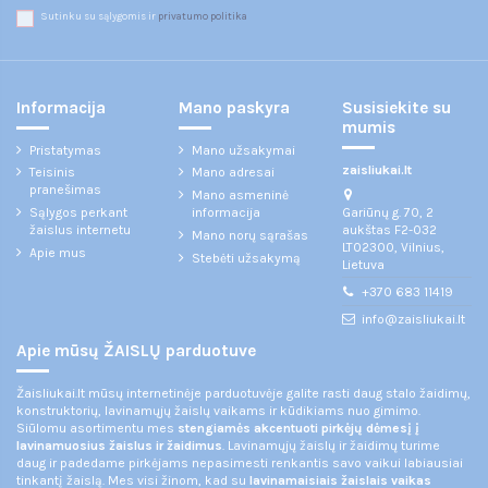
Sutinku su sąlygomis ir
privatumo politika
Informacija
Mano paskyra
Susisiekite su
mumis
Pristatymas
Mano užsakymai
zaisliukai.lt
Teisinis
Mano adresai
pranešimas
Mano asmeninė
Gariūnų g. 70, 2
Sąlygos perkant
informacija
aukštas F2-032
žaislus internetu
Mano norų sąrašas
LT02300, Vilnius,
Apie mus
Stebėti užsakymą
Lietuva
+370 683 11419
info@zaisliukai.lt
Apie mūsų ŽAISLŲ parduotuve
Žaisliukai.lt mūsų internetinėje parduotuvėje galite rasti daug stalo žaidimų,
konstruktorių, lavinamųjų žaislų vaikams ir kūdikiams nuo gimimo.
Siūlomu asortimentu mes
stengiamės akcentuoti pirkėjų dėmesį į
lavinamuosius žaislus ir žaidimus
. Lavinamųjų žaislų ir žaidimų turime
daug ir padedame pirkėjams nepasimesti renkantis savo vaikui labiausiai
tinkantį žaislą. Mes visi žinom, kad su
lavinamaisiais žaislais vaikas