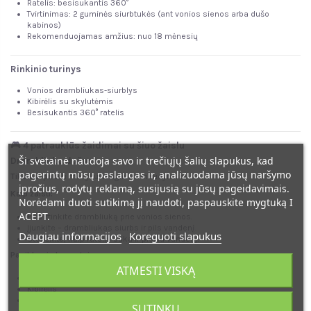
Ratelis: besisukantis 360°
Tvirtinimas: 2 guminės siurbtukės (ant vonios sienos arba dušo
kabinos)
Rekomenduojamas amžius: nuo 18 mėnesių
Rinkinio turinys
Vonios drambliukas-siurblys
Kibirėlis su skylutėmis
Besisukantis 360° ratelis
🎮 4 patrauklūs žaidimai su šiuo žaislu
Ši svetainė naudoja savo ir trečiųjų šalių slapukus, kad
Drambliuko dušas
pagerintų mūsų paslaugas ir, analizuodama jūsų naršymo
Tikslas:
padėti mažyliui mėgautis maudymusi.
įpročius, rodytų reklamą, susijusią su jūsų pageidavimais.
Kaip žaisti:
Norėdami duoti sutikimą jį naudoti, paspauskite mygtuką I
ACEPT.
Pritvirtinkite drambliuką prie vonios sienos.
Įjunkite – drambliukas siurbs ir pils vandenį.
Daugiau informacijos
Koreguoti slapukus
Stebėkite, kaip ratelis suka ir plečia vandenį.
Papildomi elementai:
ATMESTI VISKĄ
Drambliukas
Kibirėlis
Ratelis
SUTINKU