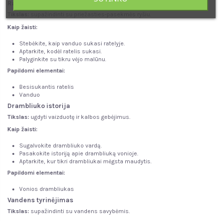
Ratelio sukimasis
Tikslas:
supažindinti su priežasties-pasekmės ryšiu.
Kaip žaisti:
Stebėkite, kaip vanduo sukasi ratelyje.
Aptarkite, kodėl ratelis sukasi.
Palyginkite su tikru vėjo malūnu.
Papildomi elementai:
Besisukantis ratelis
Vanduo
Drambliuko istorija
Tikslas:
ugdyti vaizduotę ir kalbos gebėjimus.
Kaip žaisti:
Sugalvokite drambliuko vardą.
Pasakokite istoriją apie drambliuką vonioje.
Aptarkite, kur tikri drambliukai mėgsta maudytis.
Papildomi elementai:
Vonios drambliukas
Vandens tyrinėjimas
Tikslas:
supažindinti su vandens savybėmis.