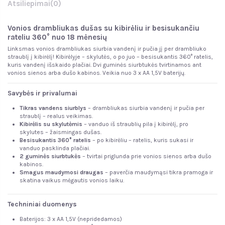
Atsiliepimai
(0)
Vonios drambliukas dušas su kibirėliu ir besisukančiu
rateliu 360° nuo 18 mėnesių
Linksmas vonios drambliukas siurbia vandenį ir pučia jį per drambliuko
straublį į kibirėlį! Kibirėlyje – skylutės, o po juo – besisukantis 360° ratelis,
kuris vandenį išskaido plačiai. Dvi guminės siurbtukės tvirtinamos ant
vonios sienos arba dušo kabinos. Veikia nuo 3 x AA 1,5V baterijų.
Savybės ir privalumai
Tikras vandens siurblys
– drambliukas siurbia vandenį ir pučia per
straublį – realus veikimas.
Kibirėlis su skylutėmis
– vanduo iš straublių pila į kibirėlį, pro
skylutes – žaismingas dušas.
Besisukantis 360° ratelis
– po kibirėliu – ratelis, kuris sukasi ir
vanduo pasklinda plačiai.
2 guminės siurbtukės
– tvirtai priglunda prie vonios sienos arba dušo
kabinos.
Smagus maudymosi draugas
– paverčia maudymąsi tikra pramoga ir
skatina vaikus mėgautis vonios laiku.
Techniniai duomenys
Baterijos: 3 x AA 1,5V (nepridedamos)