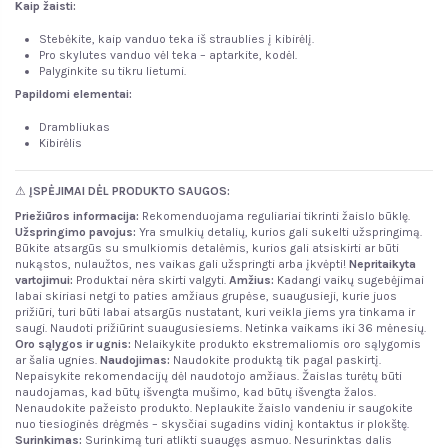
Kaip žaisti:
Stebėkite, kaip vanduo teka iš straublies į kibirėlį.
Pro skylutes vanduo vėl teka – aptarkite, kodėl.
Palyginkite su tikru lietumi.
Papildomi elementai:
Drambliukas
Kibirėlis
⚠
ĮSPĖJIMAI DĖL PRODUKTO SAUGOS:
Priežiūros informacija:
Rekomenduojama reguliariai tikrinti žaislo būklę.
Užspringimo pavojus:
Yra smulkių detalių, kurios gali sukelti užspringimą.
Būkite atsargūs su smulkiomis detalėmis, kurios gali atsiskirti ar būti
nukąstos, nulaužtos, nes vaikas gali užspringti arba įkvėpti!
Nepritaikyta
vartojimui:
Produktai nėra skirti valgyti.
Amžius:
Kadangi vaikų sugebėjimai
labai skiriasi netgi to paties amžiaus grupėse, suaugusieji, kurie juos
prižiūri, turi būti labai atsargūs nustatant, kuri veikla jiems yra tinkama ir
saugi. Naudoti prižiūrint suaugusiesiems. Netinka vaikams iki 36 mėnesių.
Oro sąlygos ir ugnis
:
Nelaikykite produkto ekstremaliomis oro sąlygomis
ar šalia ugnies.
Naudojimas:
Naudokite produktą tik pagal paskirtį.
Nepaisykite rekomendacijų dėl naudotojo amžiaus. Žaislas turėtų būti
naudojamas, kad būtų išvengta mušimo, kad būtų išvengta žalos.
Nenaudokite pažeisto produkto. Neplaukite žaislo vandeniu ir saugokite
nuo tiesioginės drėgmės – skysčiai sugadins vidinį kontaktus ir plokštę.
Surinkimas:
Surinkimą turi atlikti suaugęs asmuo. Nesurinktas dalis