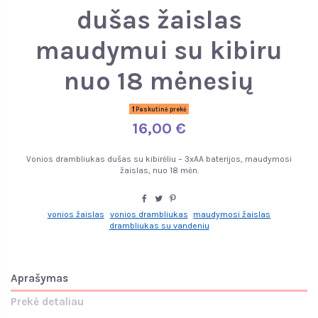
dušas žaislas
maudymui su kibiru
nuo 18 mėnesių
Paskutinė prekė
16,00 €
Vonios drambliukas dušas su kibirėliu – 3xAA baterijos, maudymosi
žaislas, nuo 18 mėn.
vonios žaislas
vonios drambliukas
maudymosi žaislas
drambliukas su vandeniu
Aprašymas
Prekė detaliau