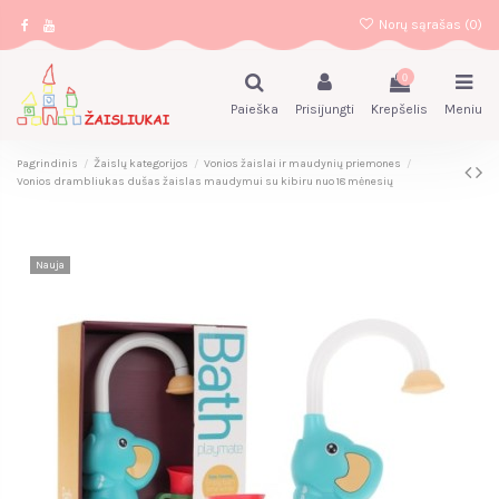
Norų sąrašas (
0
)
0
Paieška
Prisijungti
Krepšelis
Meniu
Pagrindinis
Žaislų kategorijos
Vonios žaislai ir maudynių priemones
Vonios drambliukas dušas žaislas maudymui su kibiru nuo 18 mėnesių
Nauja