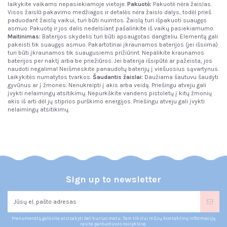
laikykite vaikams nepasiekiamoje vietoje.
Pakuotė:
Pakuotė nėra žaislas.
Visos žaislо pakavimo medžiagos ir detalės nėra žaislo dalys, todėl prieš
paduodant žaislą vaikui, turi būti nuimtos. Žaislą turi išpakuoti suaugęs
asmuo. Pakuotę ir jos dalis nedelsiant pašalinkite iš vaikų pasiekiamumo.
Maitinimas:
Baterijos skydelis turi būti apsaugotas dangteliu. Elementą gali
pakeisti tik suaugęs asmuo. Pakartotinai įkraunamos baterijos (jei išsiima)
turi būti įkraunamos tik suaugusiems prižiūrint. Nepalikite kraunamos
baterijos per naktį arba be priežiūros. Jei baterija išsipūtė ar pažeista, jos
naudoti negalima! Neišmeskite panaudotų baterijų į viešuosius sąvartynus.
Laikykitės numatytos tvarkos.
Šaudantis žaislai:
Daužiama šautuvu šaudyti
gyvūnus ar į žmones. Nenukreipti į akis arba veidą. Priešingu atveju gali
įvykti nelaimingų atsitikimų. Nepurkškite vandens pistoletų į kitų žmonių
akis iš arti dėl jų stiprios purškimo energijos. Priešingu atveju gali įvykti
nelaimingų atsitikimų.
Sign up to newsletter
Prenumeratą galėsite atsisakyti bet kuriuo metu. Tam tikslui mūsų kontaktinę informaciją
rasite parduotuvės taisyklėse.