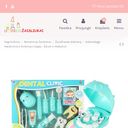
Norų sąrašas (
0
)
0
Paieška
Prisijungti
Krepšelis
Meniu
Pagrindinis
Tematiniai žaidimai
Žaidžiame daktarą
Odontologo
Medicininis Rinkinys Hippo – Žaisk ir Mokykis!