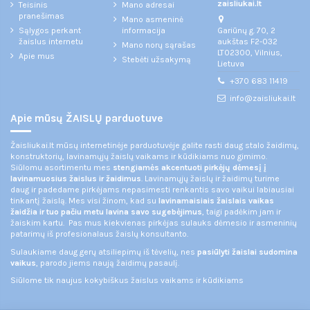
zaisliukai.lt
Teisinis
Mano adresai
pranešimas
Mano asmeninė
Gariūnų g. 70, 2
Sąlygos perkant
informacija
aukštas F2-032
žaislus internetu
Mano norų sąrašas
LT02300, Vilnius,
Apie mus
Stebėti užsakymą
Lietuva
+370 683 11419
info@zaisliukai.lt
Apie mūsų ŽAISLŲ parduotuve
Žaisliukai.lt mūsų internetinėje parduotuvėje galite rasti daug stalo žaidimų,
konstruktorių, lavinamųjų žaislų vaikams ir kūdikiams nuo gimimo.
Siūlomu asortimentu mes
stengiamės akcentuoti pirkėjų dėmesį į
lavinamuosius žaislus ir žaidimus
. Lavinamųjų žaislų ir žaidimų turime
daug ir padedame pirkėjams nepasimesti renkantis savo vaikui labiausiai
tinkantį žaislą. Mes visi žinom, kad su
lavinamaisiais žaislais vaikas
žaidžia ir tuo pačiu metu lavina savo sugebėjimus
, taigi padėkim jam ir
žaiskim kartu. Pas mus kiekvienas pirkėjas sulauks dėmesio ir asmeninių
patarimų iš profesionalaus žaislų konsultanto.
Sulaukiame daug gerų atsiliepimų iš tėvelių, nes
pasiūlyti žaislai sudomina
vaikus
, parodo jiems naują žaidimų pasaulį.
Siūlome tik naujus kokybiškus žaislus vaikams ir kūdikiams