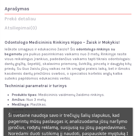
Aprašymas
Prekė detaliau
Atsiliepimai
(0)
Odontologo Medicininis Rinkinys Hippo – Žaisk ir Mokykis!
Ieškote smagaus ir edukacinio žaislo? Šis
odontologo rinkinys su
begemotu
yra puikus pasirinkimas vaikams nuo 3 metų. Rinkinyje rasite
visus reikalingus įrankius, padedančius vaikams tapti tikrais odontologais:
dantų grąžtą, šepetėlį, skalavimo priemonę, švirkštą, pincetą ir daugybę kitų
priedų. Su šiuo žaislu jūsų vaikas ne tik smagiai praleis laiką, bet ir išmoks
kasdienės dantų priežiūros svarbos, o specialios kortelės anglų kalba
suteiks papildomos edukacinės vertės.
Techniniai parametrai ir turinys
Produkto tipas:
Medicininis vaidmenų žaidimo rinkinys.
Amžius:
Nuo 3 metų.
Medžiaga:
Plastikas.
Spalva:
Mėlyna.
Matmenys:
Ši svetainė naudoja savo ir trečiųjų šalių slapukus, kad
pagerintų mūsų paslaugas ir, analizuodama jūsų naršymo
Begemotas: 9,5 x 6,5 x 5 cm.
įpročius, rodytų reklamą, susijusią su jūsų pageidavimais.
Dantų šepetėlis: 13,5 x 2 cm.
Norėdami duoti sutikimą jį naudoti, paspauskite mygtuką I
Pakuotė: 36 x 28 x 6 cm.