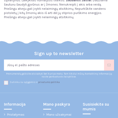
sąvartynus. Laikykitės numatytos tvarkos.
Šaudantis žaislai:
Daužiama
šautuvu šaudyti gyvūnus ar į žmones. Nenukreipti į akis arba veidą.
Priešingu atveju gali įvykti nelaimingų atsitikimų. Nepurkškite vandens
pistoletų į kitų žmonių akis iš arti dėl jų stiprios purškimo energijos.
Priešingu atveju gali įvykti nelaimingų atsitikimų.
Sign up to newsletter
Prenumeratą galėsite atsisakyti bet kuriuo metu. Tam tikslui mūsų kontaktinę informaciją
rasite parduotuvės taisyklėse.
Sutinku su sąlygomis ir
privatumo politika
Informacija
Mano paskyra
Susisiekite su
mumis
Pristatymas
Mano užsakymai