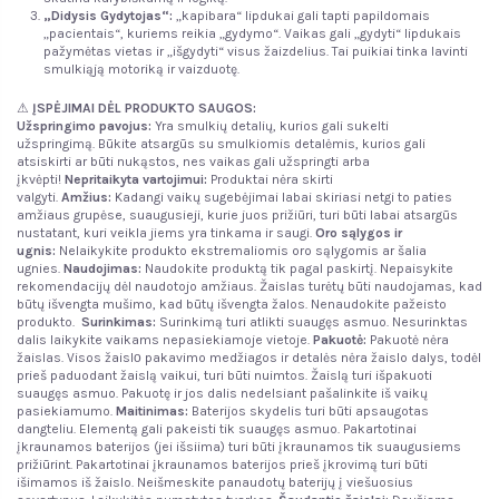
„Didysis Gydytojas“:
„kapibara“ lipdukai gali tapti papildomais
„pacientais“, kuriems reikia „gydymo“. Vaikas gali „gydyti“ lipdukais
pažymėtas vietas ir „išgydyti“ visus žaizdelius. Tai puikiai tinka lavinti
smulkiąją motoriką ir vaizduotę.
⚠
ĮSPĖJIMAI DĖL PRODUKTO SAUGOS:
Užspringimo pavojus:
Yra smulkių detalių, kurios gali sukelti
užspringimą. Būkite atsargūs su smulkiomis detalėmis, kurios gali
atsiskirti ar būti nukąstos, nes vaikas gali užspringti arba
įkvėpti!
Nepritaikyta vartojimui:
Produktai nėra skirti
valgyti.
Amžius:
Kadangi vaikų sugebėjimai labai skiriasi netgi to paties
amžiaus grupėse, suaugusieji, kurie juos prižiūri, turi būti labai atsargūs
nustatant, kuri veikla jiems yra tinkama ir saugi.
Oro sąlygos ir
ugnis
:
Nelaikykite produkto ekstremaliomis oro sąlygomis ar šalia
ugnies.
Naudojimas:
Naudokite produktą tik pagal paskirtį. Nepaisykite
rekomendacijų dėl naudotojo amžiaus. Žaislas turėtų būti naudojamas, kad
būtų išvengta mušimo, kad būtų išvengta žalos. Nenaudokite pažeisto
produkto.
Surinkimas:
Surinkimą turi atlikti suaugęs asmuo. Nesurinktas
dalis laikykite vaikams nepasiekiamoje vietoje.
Pakuotė:
Pakuotė nėra
žaislas. Visos žaislо pakavimo medžiagos ir detalės nėra žaislo dalys, todėl
prieš paduodant žaislą vaikui, turi būti nuimtos. Žaislą turi išpakuoti
suaugęs asmuo. Pakuotę ir jos dalis nedelsiant pašalinkite iš vaikų
pasiekiamumo.
Maitinimas:
Baterijos skydelis turi būti apsaugotas
dangteliu. Elementą gali pakeisti tik suaugęs asmuo. Pakartotinai
įkraunamos baterijos (jei išsiima) turi būti įkraunamos tik suaugusiems
prižiūrint. Pakartotinai įkraunamos baterijos prieš įkrovimą turi būti
išimamos iš žaislo. Neišmeskite panaudotų baterijų į viešuosius