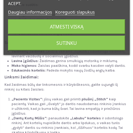
ACEPT.
Rinkinio sudėtis:
Daugiau informacijos
Koreguoti slapukus
Begemotas su nuimamais dantimis.
Dantų šepetėlis, dantų pasta.
Dantys (2 vnt.).
ATMESTI VISKĄ
Dantų veidrodis, švirkštas, grąžtas, pincetai, dantų skaleris.
Edukacinės kortelės anglų kalba.
SUTINKU
Savybės ir privalumai
Vaidmenų žaidimas:
Leidžia vaikams įsijausti į odontologo vaidmenį,
lavinant vaizduotę ir socialinius įgūdžius.
Lavina įgūdžius:
Žaidimas gerina smulkiąją motoriką ir miklumą.
Moko higienos:
Žaislas paaiškina, kodėl svarbu kasdien valyti dantis.
Edukacinės kortelės:
Padeda mokytis naujų žodžių anglų kalba.
Linksmi žaidimai:
Kad žaidimas būtų dar linksmesnis ir kūrybiškesnis, galite sujungti šį
rinkinį su kitais žaislais:
„Paciento Vizitas“:
jūsų vaikas gali priimti
pliušinį „Stitch“
kaip
pacientą. Vaikas gali „išvalyti“ jo dantis naudodamas rinkinio įrankius
ir užtikrinti, kad jo burna būtų švari. Tai lavina empatiją ir priežiūros
įgūdžius.
„Dantų Kortų Mūšis“:
panaudokite
„Labubu“ korteles
ir odontologo
rinkinį. Ant kortelių nupieškite dantis arba lipdukus, o vaikas turės
„gydyti“ dantis su rinkinio įrankiais, kol „iššifruos“ kortelės kodą. Tai
skatina kūrybiškumą ir logiką.