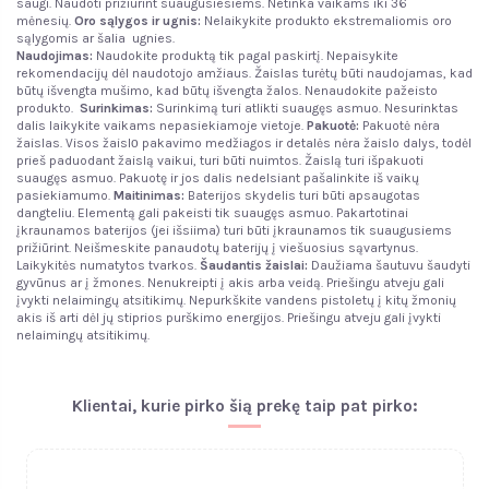
saugi. Naudoti prižiūrint suaugusiesiems. Netinka vaikams iki 36
mėnesių.
Oro sąlygos ir ugnis
:
Nelaikykite produkto ekstremaliomis oro
sąlygomis ar šalia ugnies.
Naudojimas:
Naudokite produktą tik pagal paskirtį. Nepaisykite
rekomendacijų dėl naudotojo amžiaus. Žaislas turėtų būti naudojamas, kad
būtų išvengta mušimo, kad būtų išvengta žalos. Nenaudokite pažeisto
produkto.
Surinkimas:
Surinkimą turi atlikti suaugęs asmuo. Nesurinktas
dalis laikykite vaikams nepasiekiamoje vietoje.
Pakuotė:
Pakuotė nėra
žaislas. Visos žaislо pakavimo medžiagos ir detalės nėra žaislo dalys, todėl
prieš paduodant žaislą vaikui, turi būti nuimtos. Žaislą turi išpakuoti
suaugęs asmuo. Pakuotę ir jos dalis nedelsiant pašalinkite iš vaikų
pasiekiamumo.
Maitinimas:
Baterijos skydelis turi būti apsaugotas
dangteliu. Elementą gali pakeisti tik suaugęs asmuo. Pakartotinai
įkraunamos baterijos (jei išsiima) turi būti įkraunamos tik suaugusiems
prižiūrint. Neišmeskite panaudotų baterijų į viešuosius sąvartynus.
Laikykitės numatytos tvarkos.
Šaudantis žaislai:
Daužiama šautuvu šaudyti
gyvūnus ar į žmones. Nenukreipti į akis arba veidą. Priešingu atveju gali
įvykti nelaimingų atsitikimų. Nepurkškite vandens pistoletų į kitų žmonių
akis iš arti dėl jų stiprios purškimo energijos. Priešingu atveju gali įvykti
nelaimingų atsitikimų.
Klientai, kurie pirko šią prekę taip pat pirko: