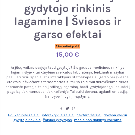
gydytojo rinkinis
lagamine | Šviesos ir
garso efektai
Paskutinė prekė
15,00 €
Ar jūsų vaikas svajoja tapti gydytoju? Šis gausus medicinos rinkinys
lagaminėlyje – tai kūrybinė sveikatos laboratorija, leidžianti mažyliui
pasijusti tikru specialistu. Interaktyvus stetoskopas su garso bei šviesos
efektais ir šviečiantis termometras suteikia žaidimui tikroviškumo. Visos
priemonės patogiai telpa į stilingą lagaminą, todėl „gydytojas“ gali skubėti į
pagalbą tiek namuose, tiek kelionėje. Tai puiki dovana, ugdanti empatiją,
kantrybę ir loginį mąstymą.
Edukaciniai žaislai
interaktyvūs žaislai
daktaro žaislai
dovana vaikui
gydytojo rinkinis
žaislas gydytojas
medicinos rinkinys vaikams