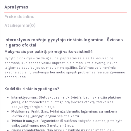
Aprašymas
Prekė detaliau
Atsiliepimai
(0)
Interaktyvus mažojo gydytojo rinkinis lagamine | Šviesos
ir garso efektai
Mokymasis per patirtį: pirmoji vaiko vaistinėlė
Gydytojo rinkinys – tai daugiau nei paprastas žaislas. Tai edukacinė
priemonė, kuri padeda vaikui suprasti rūpinimosi kitais svarbą ir kuria
teigiamas asociacijas su medicinine apžiūra. Žaidimas vaidmenimis
skatina socialinį vystymąsi bei moko spręsti problemas realaus gyvenimo
scenarijuose.
Kodėl šis rinkinis ypatingas?
Interaktyvumas:
Stetoskopas ne tik šviečia, bet ir skleidžia plakimo
garsą, o termometras turi integruotą šviesos efektą, tad vaikas
pasijus lyg tikroje klinikoje.
Mobilumas:
Praktiškas, tvirtai užsidarantis lagaminas su rankena
leidžia visą „įrangą“ lengvai nešiotis kartu.
Tvirtas ir saugus:
Pagamintas iš aukštos kokybės plastiko, pritaikyto
vaikų žaidimams nuo 3 metų amžiaus.
Gausi komplektacija:
Nuo akinių ir švirkšto iki gipso imitacijos –