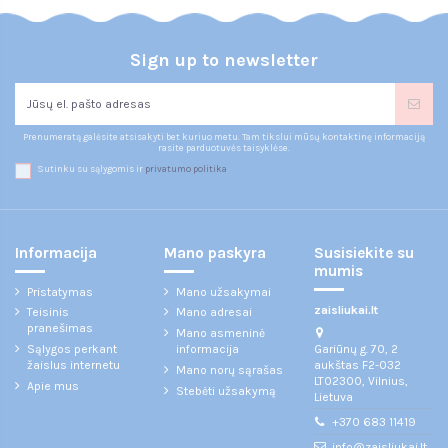
Sign up to newsletter
Prenumeratą galėsite atsisakyti bet kuriuo metu. Tam tikslui mūsų kontaktinę informaciją
rasite parduotuvės taisyklėse.
Sutinku su sąlygomis ir
privatumo politika
Informacija
Mano paskyra
Susisiekite su
mumis
Pristatymas
Mano užsakymai
zaisliukai.lt
Teisinis
Mano adresai
pranešimas
Mano asmeninė
Gariūnų g. 70, 2
Sąlygos perkant
informacija
aukštas F2-032
žaislus internetu
Mano norų sąrašas
LT02300, Vilnius,
Apie mus
Stebėti užsakymą
Lietuva
+370 683 11419
info@zaisliukai.lt