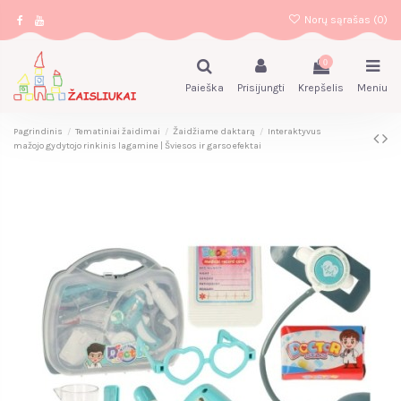
Norų sąrašas (
0
)
0
Paieška
Prisijungti
Krepšelis
Meniu
Pagrindinis
Tematiniai žaidimai
Žaidžiame daktarą
Interaktyvus
mažojo gydytojo rinkinis lagamine | Šviesos ir garso efektai