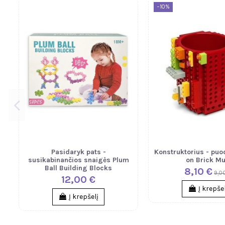
−10%
Pasidaryk pats -
Konstruktorius - puod
susikabinančios snaigės Plum
on Brick M
Ball Building Blocks
8,10 €
9,0
12,00 €
Į krepše
Į krepšelį