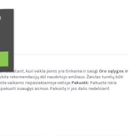
ų
ūs nustatant, kuri veikla jiems yra tinkama ir saugi.
Oro sąlygos ir
ykite rekomendacijų dėl naudotojo amžiaus. Žaislas turėtų būti
kite vaikams nepasiekiamoje vietoje.
Pakuotė:
Pakuotė nėra
 išpakuoti suaugęs asmuo. Pakuotę ir jos dalis nedelsiant