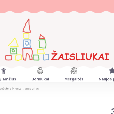
ų amžius
Berniukai
Mergaitės
Naujos 
 dėžutėje Miesto transportas