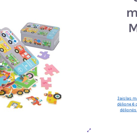
m
M
žaislas m
dėlione 6 
dėlionė