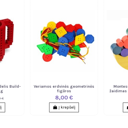
elis Build-
Veriamos erdvinės geometrinės
Montess
ug
figūros
žaidimas 
8,00 €
0 €
lį
Į krepšelį