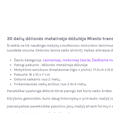
30 dalių dėlionės metalinėje dėžutėje Miesto tran
Ši veikla ne tik naudinga mažylių smulkiosios motorikos lavinimui
susideda visuma. Dėlionės lavina vaiko atmintį. Vaikas atkreipia 
Žaislo kategorija:
Lavinamieji, mokomieji žaislai
,
Žaidžiame m
Patogi pakuote - dėlionės metalinėje dėžutėje
Mokyklinio autobuso išmatavimai (ilgis x plotis): 17.5cm x 10
Pakuotė: 16 x 10 x 7 cm
Dėlionė vaikams nuo 2 metų.
Tinkamiausias vaikų amžius nuo 2 iki 4 metų.
Pasakiškai spalvinga dėlionė tikrai pavogs bet kurio vaiko širdies.
Kūrybinis galvosūkis, kuris daug linksmybių ir pritrauks mažylį 
Įvairiaspalviai paveikslėliai pasotins jūsų mažylį atrasti formų ir 