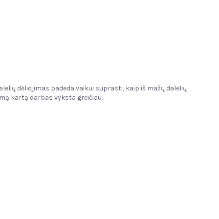
elių dėliojimas padeda vaikui suprasti, kaip iš mažų dalelių
rmą kartą darbas vyksta greičiau.