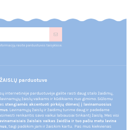
nformaciją rasite parduotuvės taisyklėse.
ŽAISLŲ parduotuve
ūsų internetinėje parduotuvėje galite rasti daug stalo žaidimų,
 lavinamųjų žaislų vaikams ir kūdikiams nuo gimimo. Siūlomu
mes
stengiamės akcentuoti pirkėjų dėmesį į lavinamuosius
dimus
. Lavinamųjų žaislų ir žaidimų turime daug ir padedame
imesti renkantis savo vaikui labiausiai tinkantį žaislą. Mes visi
avinamaisiais žaislais vaikas žaidžia ir tuo pačiu metu lavina
imus
, taigi padėkim jam ir žaiskim kartu. Pas mus kiekvienas