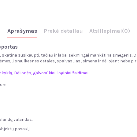
Aprašymas
Prekė detaliau
Atsiliepimai
(0)
sportas
, skatina susikaupti, tačiau ir labai sėkmingai mankština smegenis. Dal
dėmesį į smulkesnes detales, spalvas, jas įsimena ir dėliojant nebe pi
okyklą
,
Dėlionės, galvosūkiai, loginiai žaidimai
.5cm
valandų valandas.
objektų pasaulį.