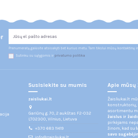
er
Prenumeratą galėsite atsisakyti bet kuriuo metu. Tam tikslui mūsų kontaktinę i
Sutinku su sąlygomis ir
privatumo politika
Susisiekite su mumis
Apie mūsų 
zaisliukai.lt
Žaisliukai.lt m
konstruktorių,
asortimentu 
Gariūnų g. 70, 2 aukštas F2-032
acija
žaislus ir žai
LT02300, Vilnius, Lietuva
pirkėjams nepas
+370 683 11419
žinom, kad su
l
savo sugebėj
info@zaisliukai.lt