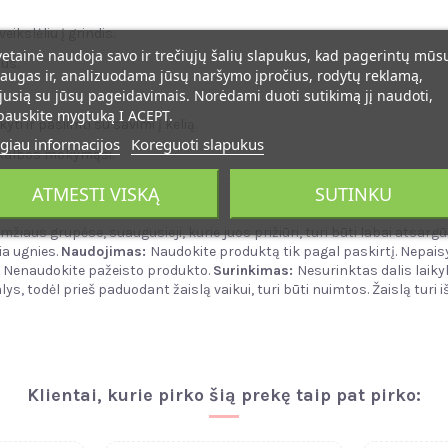
ikslėliu į grindis.
vetainė naudoja savo ir trečiųjų šalių slapukus, kad pagerintų mūs
us.
augas ir, analizuodama jūsų naršymo įpročius, rodytų reklamą,
jusią su jūsų pageidavimais. Norėdami duoti sutikimą jį naudoti,
pauskite mygtuką I ACEPT.
ti ir pasiimti su savimi į kelią.
giau informacijos
Koreguoti slapukus
s kalbos mokymąsi.
ATMESTI VISKĄ
SUTINKU
mžiaus grupėse, suaugusieji, kurie juos prižiūri, turi būti labai atsarg
ia ugnies.
Naudojimas:
Naudokite produktą tik pagal paskirtį. Nepais
. Nenaudokite pažeisto produkto.
Surinkimas:
Nesurinktas dalis laiky
lys, todėl prieš paduodant žaislą vaikui, turi būti nuimtos. Žaislą turi
Klientai, kurie pirko šią prekę taip pat pirko: