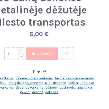
etalinėje dėžutėje
iesto transportas
6,00 €
Į krepšelį
ažyliams
dėlione 3 metų vaikams
lavinamasis užsiėmimas
dalių
daug dėlionių viename
6 in 1 dėlionės
dėlionių rinkinys
s vaikams
dovanos vaikams
dėlione nuo 2 metų
zaisliukai
gyvūnų dėlionė
deliones