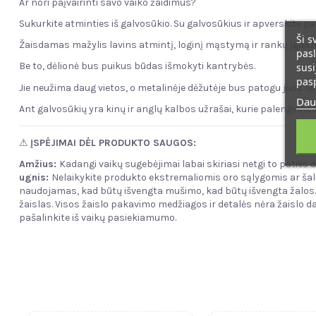
Ar nori paįvairinti savo vaiko žaidimus?
Sukurkite atminties iš galvosūkio. Su galvosūkius ir apverskite pave
Ši s
Žaisdamas mažylis lavins atmintį, loginį mąstymą ir rankų įgūdži
pasl
Be to, dėlionė bus puikus būdas išmokyti kantrybės.
susi
pas
Jie neužima daug vietos, o metalinėje dėžutėje bus patogu juos laiky
Dau
Ant galvosūkių yra kinų ir anglų kalbos užrašai, kurie palengvin
⚠
ĮSPĖJIMAI DĖL PRODUKTO SAUGOS:
Amžius:
Kadangi vaikų sugebėjimai labai skiriasi netgi to paties a
ugnis
:
Nelaikykite produkto ekstremaliomis oro sąlygomis ar šal
naudojamas, kad būtų išvengta mušimo, kad būtų išvengta žalos
žaislas. Visos žaislо pakavimo medžiagos ir detalės nėra žaislo da
pašalinkite iš vaikų pasiekiamumo.