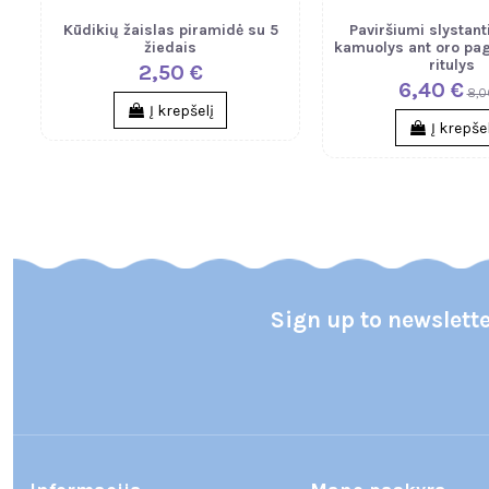
Kūdikių žaislas piramidė su 5
Paviršiumi slystant
žiedais
kamuolys ant oro pag
ritulys
2,50 €
6,40 €
8,0
Į krepšelį
Į krepše
Sign up to newslett