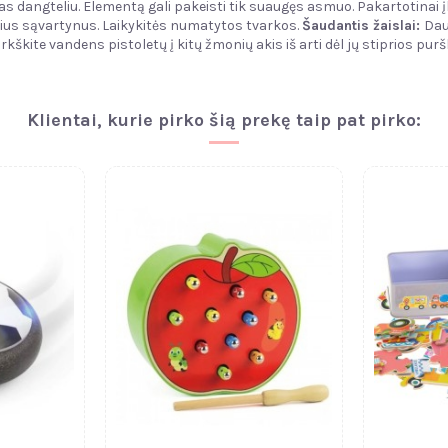
as dangteliu. Elementą gali pakeisti tik suaugęs asmuo. Pakartotinai į
sius sąvartynus. Laikykitės numatytos tvarkos.
Šaudantis žaislai:
Dau
rkškite vandens pistoletų į kitų žmonių akis iš arti dėl jų stiprios purš
Klientai, kurie pirko šią prekę taip pat pirko: