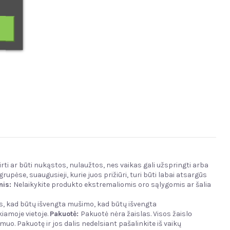
irti ar būti nukąstos, nulaužtos, nes vaikas gali užspringti arba
upėse, suaugusieji, kurie juos prižiūri, turi būti labai atsargūs
nis
:
Nelaikykite produkto ekstremaliomis oro sąlygomis ar šalia
s, kad būtų išvengta mušimo, kad būtų išvengta
iamoje vietoje.
Pakuotė:
Pakuotė nėra žaislas. Visos žaislо
muo. Pakuotę ir jos dalis nedelsiant pašalinkite iš vaikų