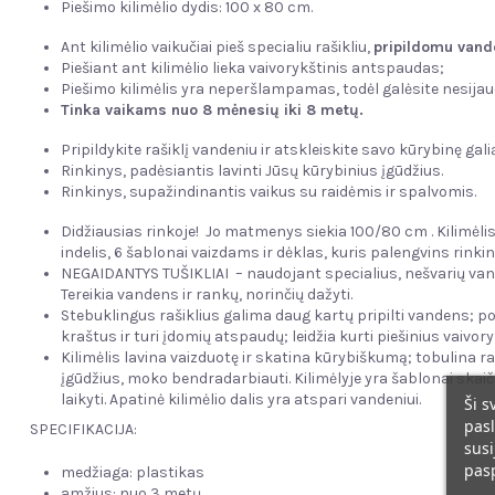
Piešimo kilimėlio dydis: 100 x 80 cm.
Ant kilimėlio vaikučiai pieš specialiu rašikliu,
pripildomu vand
Piešiant ant kilimėlio lieka vaivorykštinis antspaudas;
Piešimo kilimėlis yra neperšlampamas, todėl galėsite nesijau
Tinka vaikams nuo 8 mėnesių iki 8 metų.
Pripildykite rašiklį vandeniu ir atskleiskite savo kūrybinę gali
Rinkinys, padėsiantis lavinti Jūsų kūrybinius įgūdžius.
Rinkinys, supažindinantis vaikus su raidėmis ir spalvomis.
Didžiausias rinkoje! Jo matmenys siekia 100/80 cm . Kilimėlis p
indelis, 6 šablonai vaizdams ir dėklas, kuris palengvins rink
NEGAIDANTYS TUŠIKLIAI – naudojant specialius, nešvarių vande
Tereikia vandens ir rankų, norinčių dažyti.
Stebuklingus rašiklius galima daug kartų pripilti vandens; po 
kraštus ir turi įdomių atspaudų; leidžia kurti piešinius vaivo
Kilimėlis lavina vaizduotę ir skatina kūrybiškumą; tobulina ra
įgūdžius, moko bendradarbiauti. Kilimėlyje yra šablonai skaiči
laikyti. Apatinė kilimėlio dalis yra atspari vandeniui.
Ši s
pasl
SPECIFIKACIJA:
susi
pas
medžiaga: plastikas
amžius: nuo 3 metų