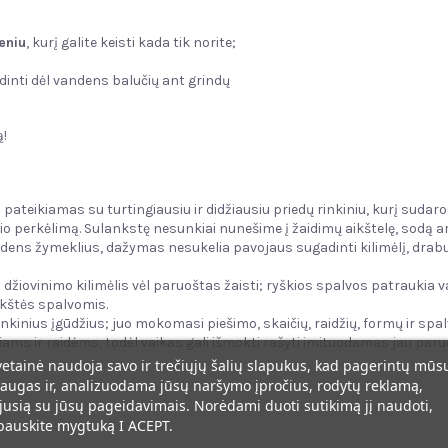
eniu
, kurį galite keisti kada tik norite;
dinti dėl vandens balučių ant grindų
ą!
ateikiamas su turtingiausiu ir didžiausiu priedų rinkiniu, kurį sudaro: 
inio perkėlimą. Sulankstę nesunkiai nunešime į žaidimų aikštelę, sodą a
ns žymeklius, dažymas nesukelia pavojaus sugadinti kilimėlį, drabužiu
džiovinimo kilimėlis vėl paruoštas žaisti; ryškios spalvos patraukia va
rykštės spalvomis.
nkinius įgūdžius; juo mokomasi piešimo, skaičių, raidžių, formų ir spalv
ams ir raidėms, todėl vaikas gali išmokti rašyti imituodamas jau paruošt
vetainė naudoja savo ir trečiųjų šalių slapukus, kad pagerintų mūs
augas ir, analizuodama jūsų naršymo įpročius, rodytų reklamą,
jusią su jūsų pageidavimais. Norėdami duoti sutikimą jį naudoti,
pauskite mygtuką I ACEPT.