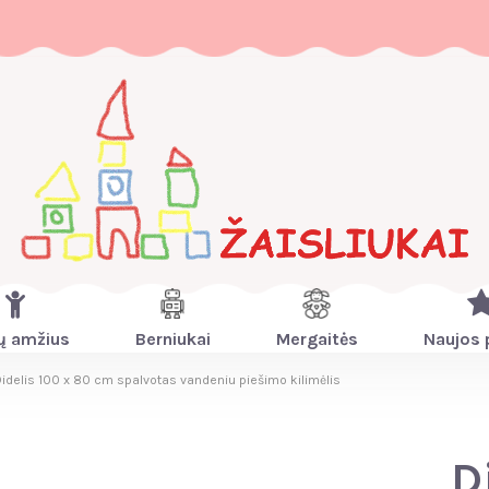
ų amžius
Berniukai
Mergaitės
Naujos 
idelis 100 x 80 cm spalvotas vandeniu piešimo kilimėlis
D