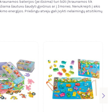
kraunamos baterijos (jei išsiima) turi būti įkraunamos tik
žiama šautuvu šaudyti gyvūnus ar į žmones. Nenukreipti į akis
kimo energijos. Priešingu atveju gali įvykti nelaimingų atsitikimų.