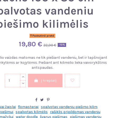
palvotas vandeniu
piešimo kilimėlis
Paskutinė prekė
19,80 €
22,00 €
-10%
ėlio vaizdas matomas ne tik piešiant vandeniu, bet ir tapšnojant
kytėmis ar kojytėmis. Piešiant ant kilimėlio lieka vaivorykštinis
antspaudas.
Į krepšelį
ai žaislai
flomasteriai
spalvotas vandeniu piešimo kilim
 piešimui
spalvotas kilimėlis
rašiklis pripildomas vandeniu
mažyliui
water doodle
švarus piešimas
piešimas vandeniu