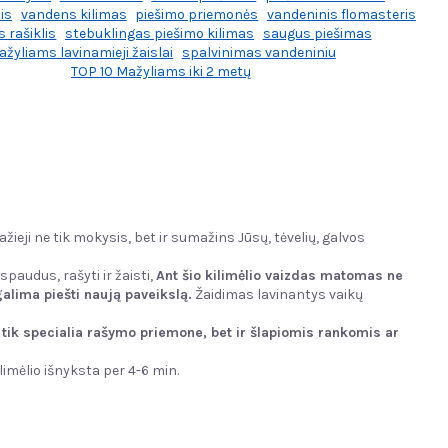
is
vandens kilimas
piešimo priemonės
vandeninis flomasteris
 rašiklis
stebuklingas piešimo kilimas
saugus piešimas
žyliams lavinamieji žaislai
spalvinimas vandeniniu
TOP 10 Mažyliams iki 2 metų
ieji ne tik mokysis, bet ir sumažins Jūsų, tėvelių, galvos
paudus, rašyti ir žaisti,
Ant šio kilimėlio vaizdas matomas ne
galima piešti naują paveikslą.
Žaidimas lavinantys vaikų
 tik specialia rašymo priemone, bet ir šlapiomis rankomis ar
limėlio išnyksta per 4-6 min.