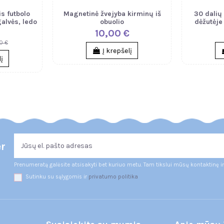
is futbolo
Magnetinė žvejyba kirminų iš
30 dalių
alvės, ledo
obuolio
dėžutėje
10,00 €
0 €
Į krepšelį
lį
er
Prenumeratą galėsite atsisakyti bet kuriuo metu. Tam tikslui mūsų kontaktinę i
Sutinku su sąlygomis ir
privatumo politika