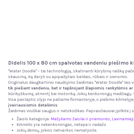
Didelis 100 x 80 cm spalvotas vandeniu piešimo k
"Water Doodle" – tai technologiją, skatinanti kūrybinę raišką pači
skausmą, ką daryti su apipaišytais baldais, rūbais ir sienomis.
Originalus daugkartinio naudojimo žaidimas "Water Doodle" leis v
tik piešiant vandeniu, bet ir tapšnojant šlapiomis rankytėmis ar 
kūribyškumą, atmintį bei motoriką. Jokių kenksmingų medžiagų –
Visa paslaptis slypi ne pačiame flomasteryje, o piešimo kilimėlyj
įvairiausiomis detalėmis
.
Žaidimas visiškai saugus ir netoksiškas. Paprasčiausiai įpilkite į
Žaislo kategorija:
Mažyliams žaislai ir priemonės
,
Lavinamieji
Kilimėlis yra nekenksmingas, netepa ir nedažo
Jokių dėmių, jokios netvarkos nematysite.