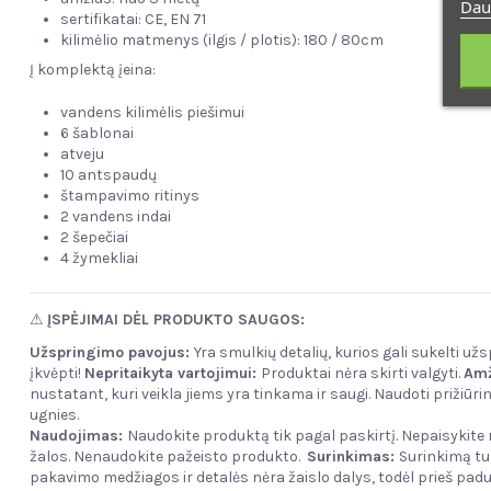
Dau
sertifikatai: CE, EN 71
kilimėlio matmenys (ilgis / plotis): 180 / 80cm
Į komplektą įeina:
vandens kilimėlis piešimui
6 šablonai
atveju
10 antspaudų
štampavimo ritinys
2 vandens indai
2 šepečiai
4 žymekliai
⚠
ĮSPĖJIMAI DĖL PRODUKTO SAUGOS:
Užspringimo pavojus:
Yra smulkių detalių, kurios gali sukelti u
įkvėpti!
Nepritaikyta vartojimui:
Produktai nėra skirti valgyti.
Amž
nustatant, kuri veikla jiems yra tinkama ir saugi. Naudoti prižiū
ugnies.
Naudojimas:
Naudokite produktą tik pagal paskirtį. Nepaisykit
žalos. Nenaudokite pažeisto produkto.
Surinkimas:
Surinkimą tu
pakavimo medžiagos ir detalės nėra žaislo dalys, todėl prieš paduo