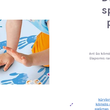
s
Ant šio kilim
šlapiomis ran
kūrybini
kilimėlis
piešimas 