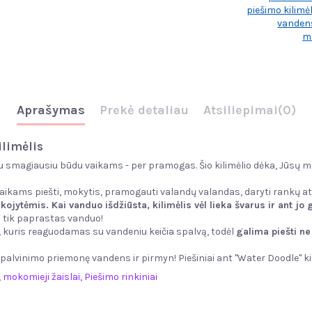
piešimo kilimėl
vandens
ma
Aprašymas
Prekė detaliau
Atsiliepimai
(0)
ilimėlis
u smagiausiu būdu vaikams - per pramogas. Šio kilimėlio dėka, Jūsų maž
aikams piešti, mokytis, pramogauti valandų valandas, daryti rankų ats
kojytėmis. Kai vanduo išdžiūsta, kilimėlis vėl lieka švarus ir ant jo 
 tik paprastas vanduo!
e, kuris reaguodamas su vandeniu keičia spalvą, todėl
galima piešti ne
 spalvinimo priemonę vandens ir pirmyn! Piešiniai ant "Water Doodle" ki
, mokomieji žaislai
,
Piešimo rinkiniai