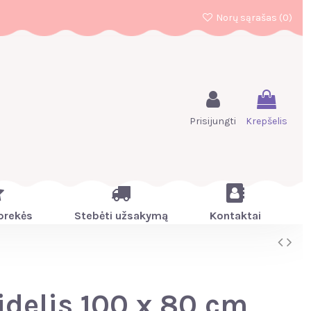
Norų sąrašas (
0
)
Prisijungti
Krepšelis
prekės
Stebėti užsakymą
Kontaktai
idelis 100 x 80 cm