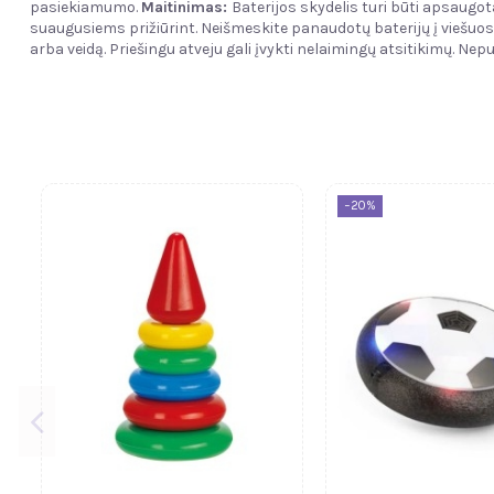
pasiekiamumo.
Maitinimas:
Baterijos skydelis turi būti apsaugot
suaugusiems prižiūrint. Neišmeskite panaudotų baterijų į viešuo
arba veidą. Priešingu atveju gali įvykti nelaimingų atsitikimų. Nepu
−20%