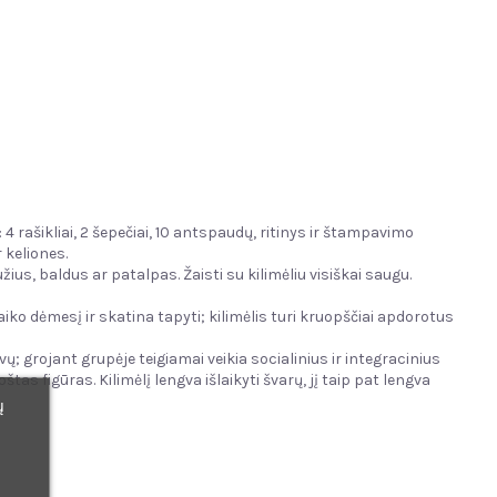
4 rašikliai, 2 šepečiai, 10 antspaudų, ritinys ir štampavimo
r keliones.
s, baldus ar patalpas. Žaisti su kilimėliu visiškai saugu.
iko dėmesį ir skatina tapyti; kilimėlis turi kruopščiai apdorotus
ų; grojant grupėje teigiamai veikia socialinius ir integracinius
as figūras. Kilimėlį lengva išlaikyti švarų, jį taip pat lengva
ų