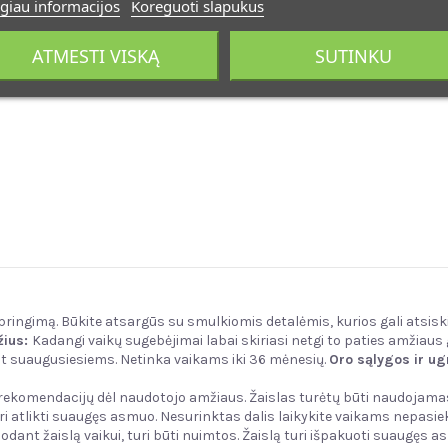
giau informacijos
Koreguoti slapukus
ATMESTI VISKĄ
SUTINKU
žspringimą. Būkite atsargūs su smulkiomis detalėmis, kurios gali atsisk
ius:
Kadangi vaikų sugebėjimai labai skiriasi netgi to paties amžiaus gr
rint suaugusiesiems. Netinka vaikams iki 36 mėnesių.
Oro sąlygos ir ug
e rekomendacijų dėl naudotojo amžiaus. Žaislas turėtų būti naudojama
ri atlikti suaugęs asmuo. Nesurinktas dalis laikykite vaikams nepasiek
dant žaislą vaikui, turi būti nuimtos. Žaislą turi išpakuoti suaugęs as