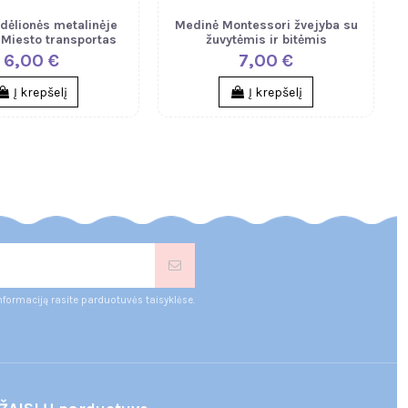
 dėlionės metalinėje
Medinė Montessori žvejyba su
 Miesto transportas
žuvytėmis ir bitėmis
6,00 €
7,00 €
Į krepšelį
Į krepšelį
nformaciją rasite parduotuvės taisyklėse.